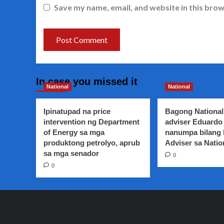
Save my name, email, and website in this brow
In case you missed it
National
National
Ipinatupad na price
Bagong National
intervention ng Department
adviser Eduardo 
of Energy sa mga
nanumpa bilang
produktong petrolyo, aprub
Adviser sa Natio
sa mga senador
0
0