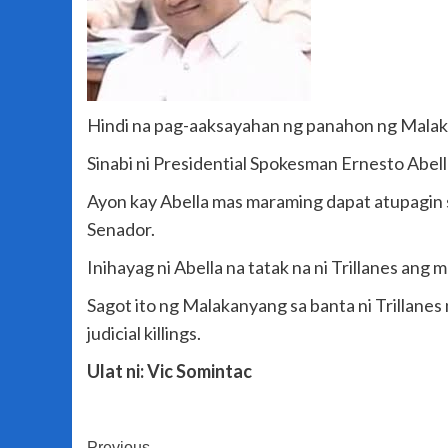
Hindi na pag-aaksayahan ng panahon ng Malaka
Sinabi ni Presidential Spokesman Ernesto Abella
Ayon kay Abella mas maraming dapat atupagin 
Senador.
Inihayag ni Abella na tatak na ni Trillanes ang m
Sagot ito ng Malakanyang sa banta ni Trillane
judicial killings.
Ulat ni: Vic Somintac
Previous