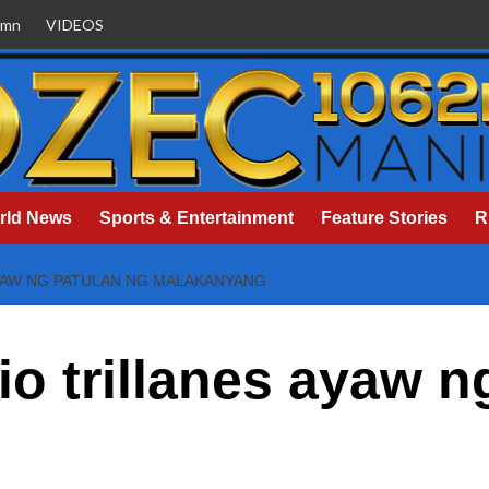
umn
VIDEOS
rld News
Sports & Entertainment
Feature Stories
R
YAW NG PATULAN NG MALAKANYANG
o trillanes ayaw n