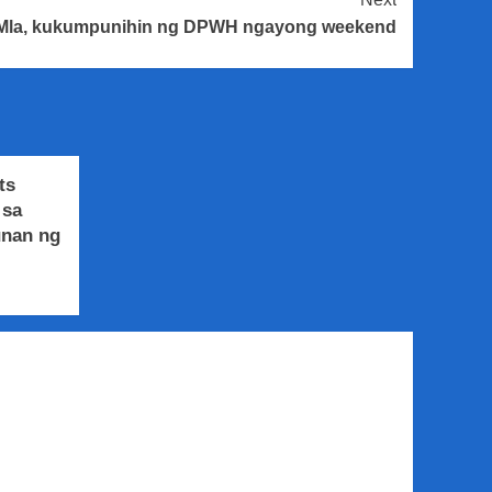
. Mla, kukumpunihin ng DPWH ngayong weekend
ts
 sa
unan ng