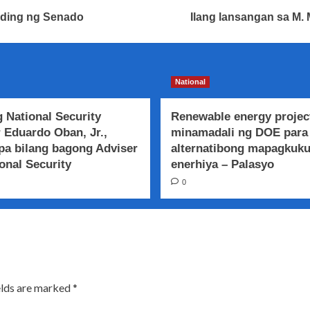
ading ng Senado
Ilang lansangan sa M
National
 National Security
Renewable energy projec
 Eduardo Oban, Jr.,
minamadali ng DOE para
a bilang bagong Adviser
alternatibong mapagkuk
onal Security
enerhiya – Palasyo
0
elds are marked
*