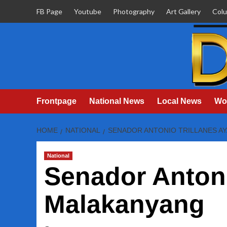
Skip
FB Page
Youtube
Photography
Art Gallery
Col
to
content
Frontpage
National News
Local News
Wo
HOME
NATIONAL
SENADOR ANTONIO TRILLANES A
National
Senador Antoni
Malakanyang