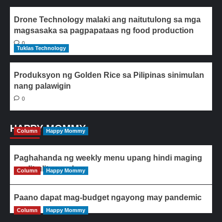
Drone Technology malaki ang naitutulong sa mga
magsasaka sa pagpapataas ng food production
0
Tuklas Technology
Produksyon ng Golden Rice sa Pilipinas sinimulan
nang palawigin
0
HAPPY MOMMY
Column
Happy Mommy
Paghahanda ng weekly menu upang hindi maging
paulit-ulit ang ulam
Column
Happy Mommy
Paano dapat mag-budget ngayong may pandemic
Column
Happy Mommy