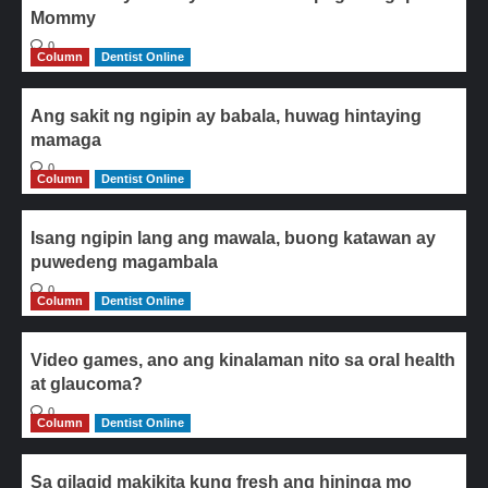
Mommy
0
Column
Dentist Online
Ang sakit ng ngipin ay babala, huwag hintaying
mamaga
0
Column
Dentist Online
Isang ngipin lang ang mawala, buong katawan ay
puwedeng magambala
0
Column
Dentist Online
Video games, ano ang kinalaman nito sa oral health
at glaucoma?
0
Column
Dentist Online
Sa gilagid makikita kung fresh ang hininga mo