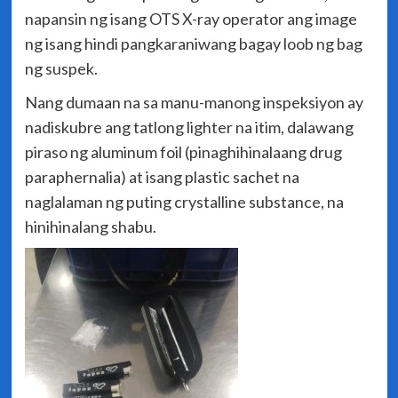
napansin ng isang OTS X-ray operator ang image
ng isang hindi pangkaraniwang bagay loob ng bag
ng suspek.
Nang dumaan na sa manu-manong inspeksiyon ay
nadiskubre ang tatlong lighter na itim, dalawang
piraso ng aluminum foil (pinaghihinalaang drug
paraphernalia) at isang plastic sachet na
naglalaman ng puting crystalline substance, na
hinihinalang shabu.