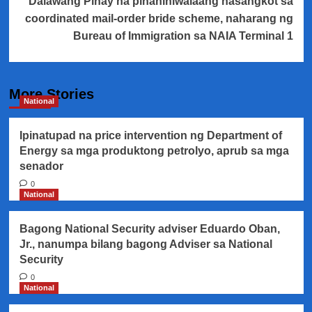
Dalawang Pinay na pinaniniwalaang nasangkot sa
coordinated mail-order bride scheme, naharang ng
Bureau of Immigration sa NAIA Terminal 1
More Stories
National
Ipinatupad na price intervention ng Department of
Energy sa mga produktong petrolyo, aprub sa mga
senador
0
National
Bagong National Security adviser Eduardo Oban,
Jr., nanumpa bilang bagong Adviser sa National
Security
0
National