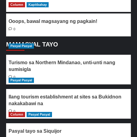
Column
0
Kapitbahay
Ooops, bawal magsayang ng pagkain!
0
MAMASYAL TAYO
Pasyal Pasyal
Turismo sa Northern Mindanao, unti-unti nang
sumisigla
0
Pasyal Pasyal
Ilang tourism establishment at sites sa Bukidnon
nakakabawi na
0
Column
Pasyal Pasyal
Pasyal tayo sa Siquijor