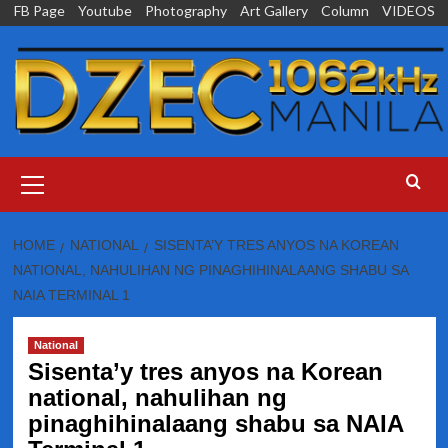
Skip
FB Page
Youtube
Photography
Art Gallery
Column
VIDEOS
to
content
Primary
Menu
HOME
NATIONAL
SISENTA’Y TRES ANYOS NA KOREAN
NATIONAL, NAHULIHAN NG PINAGHIHINALAANG SHABU SA
NAIA TERMINAL 1
National
Sisenta’y tres anyos na Korean
national, nahulihan ng
pinaghihinalaang shabu sa NAIA