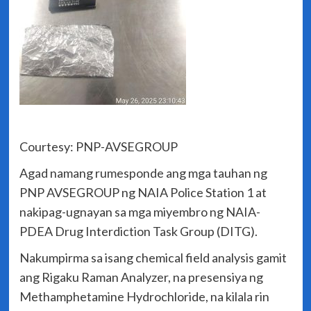
Courtesy: PNP-AVSEGROUP
Agad namang rumesponde ang mga tauhan ng
PNP AVSEGROUP ng NAIA Police Station 1 at
nakipag-ugnayan sa mga miyembro ng NAIA-
PDEA Drug Interdiction Task Group (DITG).
Nakumpirma sa isang chemical field analysis gamit
ang Rigaku Raman Analyzer, na presensiya ng
Methamphetamine Hydrochloride, na kilala rin