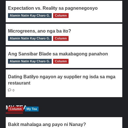
Expectation vs. Reality sa pagnenegosyo
Alamin Natin Kay Charo G.
0
Column
Microgreens, ano nga ba ito?
Alamin Natin Kay Charo G.
0
Column
Ang Sansibar Blade sa makabagong panahon
Alamin Natin Kay Charo G.
0
Column
Dating Batilyo ngayon ay supplier ng isda sa mga
restaurant
0
MY TEA
Column
My Tea
Bakit mahalaga ang payo ni Nanay?