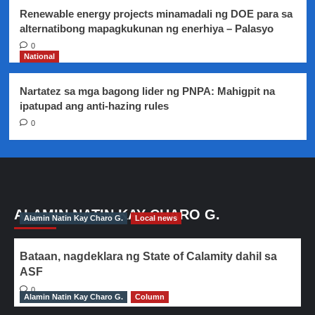
Renewable energy projects minamadali ng DOE para sa
alternatibong mapagkukunan ng enerhiya – Palasyo
0
National
Nartatez sa mga bagong lider ng PNPA: Mahigpit na
ipatupad ang anti-hazing rules
0
ALAMIN NATIN KAY CHARO G.
Alamin Natin Kay Charo G.
Local news
Bataan, nagdeklara ng State of Calamity dahil sa
ASF
0
Alamin Natin Kay Charo G.
Column