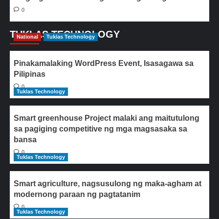
0
TUKLAS TECHNOLOGY
National
Tuklas Technology
Pinakamalaking WordPress Event, Isasagawa sa
Pilipinas
0
Tuklas Technology
Smart greenhouse Project malaki ang maitutulong
sa pagiging competitive ng mga magsasaka sa
bansa
0
Tuklas Technology
Smart agriculture, nagsusulong ng maka-agham at
modernong paraan ng pagtatanim
0
Tuklas Technology