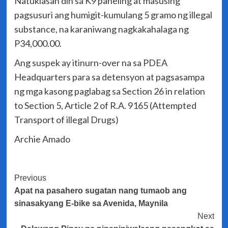
Natuklasan din sa K9 paneling at masusing
pagsusuri ang humigit-kumulang 5 gramo ng illegal
substance, na karaniwang nagkakahalaga ng
P34,000.00.
Ang suspek ay itinurn-over na sa PDEA
Headquarters para sa detensyon at pagsasampa
ng mga kasong paglabag sa Section 26 in relation
to Section 5, Article 2 of R.A. 9165 (Attempted
Transport of illegal Drugs)
Archie Amado
Post
Previous
Apat na pasahero sugatan nang tumaob ang
Navigation
sinasakyang E-bike sa Avenida, Maynila
Next