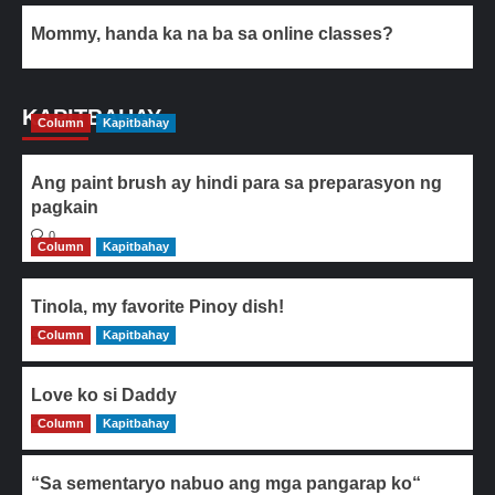
Mommy, handa ka na ba sa online classes?
KAPITBAHAY
Column
Kapitbahay
Ang paint brush ay hindi para sa preparasyon ng
pagkain
0
Column
Kapitbahay
Tinola, my favorite Pinoy dish!
Column
0
Kapitbahay
Love ko si Daddy
Column
0
Kapitbahay
“Sa sementaryo nabuo ang mga pangarap ko“