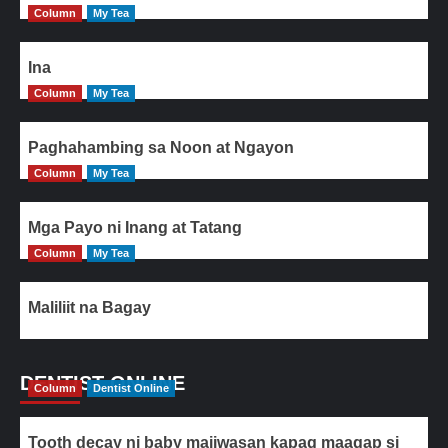
Column
My Tea
Ina
Column
My Tea
Paghahambing sa Noon at Ngayon
Column
My Tea
Mga Payo ni Inang at Tatang
Column
My Tea
Maliliit na Bagay
DENTIST ONLINE
Column
Dentist Online
Tooth decay ni baby maiiwasan kapag maagap si