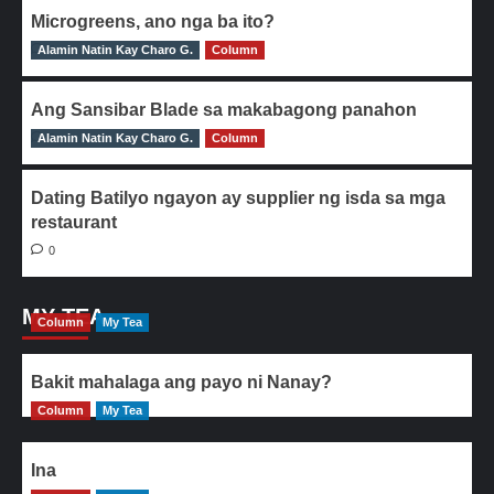
Microgreens, ano nga ba ito?
Alamin Natin Kay Charo G.
0
Column
Ang Sansibar Blade sa makabagong panahon
Alamin Natin Kay Charo G.
0
Column
Dating Batilyo ngayon ay supplier ng isda sa mga
restaurant
0
MY TEA
Column
My Tea
Bakit mahalaga ang payo ni Nanay?
Column
My Tea
Ina