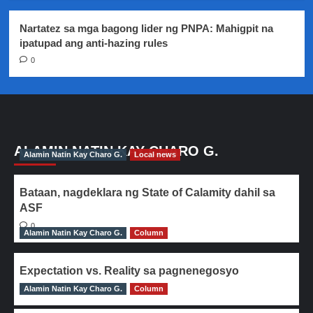
Nartatez sa mga bagong lider ng PNPA: Mahigpit na
ipatupad ang anti-hazing rules
0
ALAMIN NATIN KAY CHARO G.
Alamin Natin Kay Charo G.
Local news
Bataan, nagdeklara ng State of Calamity dahil sa
ASF
0
Alamin Natin Kay Charo G.
Column
Expectation vs. Reality sa pagnenegosyo
Alamin Natin Kay Charo G.
0
Column