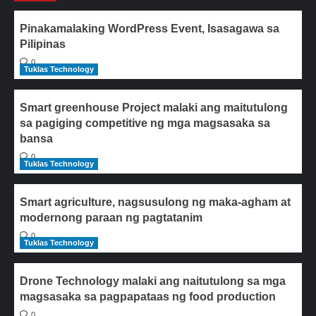
Pinakamalaking WordPress Event, Isasagawa sa
Pilipinas
0
Tuklas Technology
Smart greenhouse Project malaki ang maitutulong
sa pagiging competitive ng mga magsasaka sa
bansa
0
Tuklas Technology
Smart agriculture, nagsusulong ng maka-agham at
modernong paraan ng pagtatanim
0
Tuklas Technology
Drone Technology malaki ang naitutulong sa mga
magsasaka sa pagpapataas ng food production
0