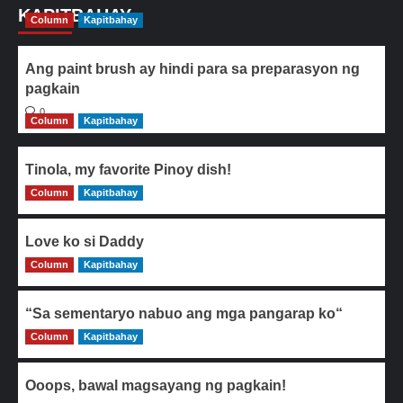
KAPITBAHAY
Column
Kapitbahay
Ang paint brush ay hindi para sa preparasyon ng
pagkain
0
Column
Kapitbahay
Tinola, my favorite Pinoy dish!
Column
0
Kapitbahay
Love ko si Daddy
Column
0
Kapitbahay
“Sa sementaryo nabuo ang mga pangarap ko“
Column
0
Kapitbahay
Ooops, bawal magsayang ng pagkain!