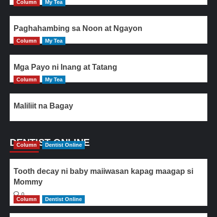
Column
My Tea
Paghahambing sa Noon at Ngayon
Column
My Tea
Mga Payo ni Inang at Tatang
Column
My Tea
Maliliit na Bagay
DENTIST ONLINE
Column
Dentist Online
Tooth decay ni baby maiiwasan kapag maagap si
Mommy
0
Column
Dentist Online