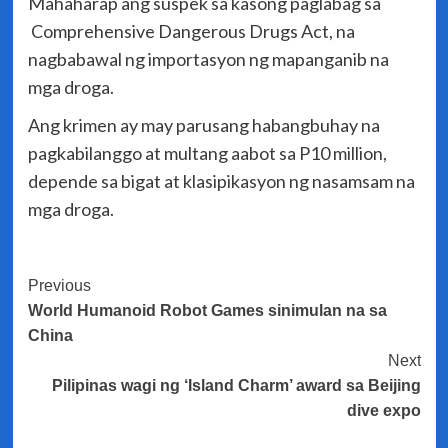
Mahaharap ang suspek sa kasong paglabag sa
Comprehensive Dangerous Drugs Act, na
nagbabawal ng importasyon ng mapanganib na
mga droga.
Ang krimen ay may parusang habangbuhay na
pagkabilanggo at multang aabot sa P10 million,
depende sa bigat at klasipikasyon ng nasamsam na
mga droga.
Post
Previous
World Humanoid Robot Games sinimulan na sa
Navigation
China
Next
Pilipinas wagi ng ‘Island Charm’ award sa Beijing
dive expo