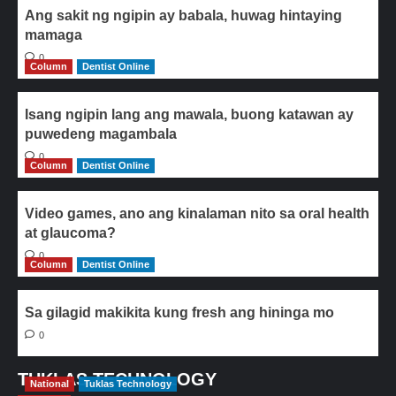
Ang sakit ng ngipin ay babala, huwag hintaying
mamaga
0
Column
Dentist Online
Isang ngipin lang ang mawala, buong katawan ay
puwedeng magambala
0
Column
Dentist Online
Video games, ano ang kinalaman nito sa oral health
at glaucoma?
0
Column
Dentist Online
Sa gilagid makikita kung fresh ang hininga mo
0
TUKLAS TECHNOLOGY
National
Tuklas Technology