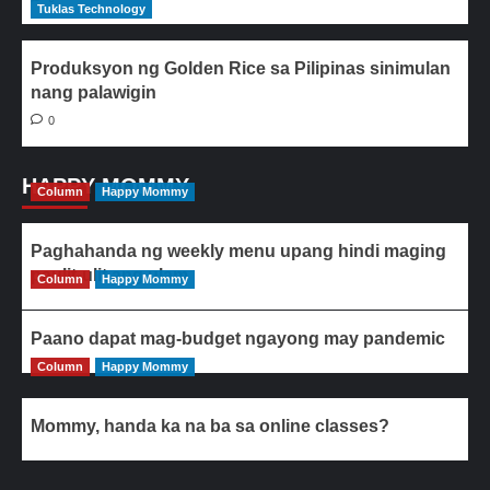
Tuklas Technology
Produksyon ng Golden Rice sa Pilipinas sinimulan
nang palawigin
0
HAPPY MOMMY
Column
Happy Mommy
Paghahanda ng weekly menu upang hindi maging
paulit-ulit ang ulam
Column
Happy Mommy
Paano dapat mag-budget ngayong may pandemic
Column
Happy Mommy
Mommy, handa ka na ba sa online classes?