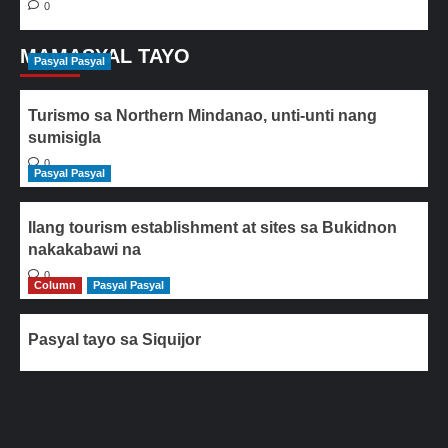
0
MAMASYAL TAYO
Pasyal Pasyal
Turismo sa Northern Mindanao, unti-unti nang
sumisigla
0
Pasyal Pasyal
Ilang tourism establishment at sites sa Bukidnon
nakakabawi na
0
Column
Pasyal Pasyal
Pasyal tayo sa Siquijor