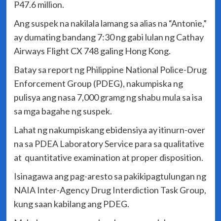
P47.6 million.
Ang suspek na nakilala lamang sa alias na “Antonie,”
ay dumating bandang 7:30 ng gabi lulan ng Cathay
Airways Flight CX 748 galing Hong Kong.
Batay sa report ng Philippine National Police-Drug
Enforcement Group (PDEG), nakumpiska ng
pulisya ang nasa 7,000 gramg ng shabu mula sa isa
sa mga bagahe ng suspek.
Lahat ng nakumpiskang ebidensiya ay itinurn-over
na sa PDEA Laboratory Service para sa qualitative
at quantitative examination at proper disposition.
Isinagawa ang pag-aresto sa pakikipagtulungan ng
NAIA Inter-Agency Drug Interdiction Task Group,
kung saan kabilang ang PDEG.