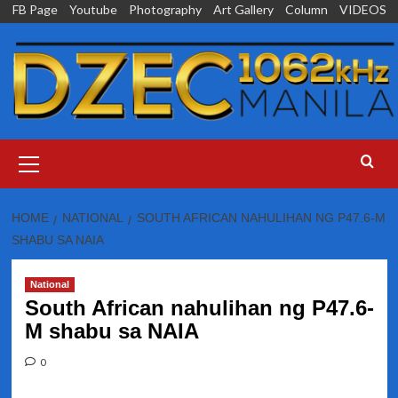
Skip
FB Page
Youtube
Photography
Art Gallery
Column
VIDEOS
to
content
Primary
Menu
HOME
NATIONAL
SOUTH AFRICAN NAHULIHAN NG P47.6-M
SHABU SA NAIA
National
South African nahulihan ng P47.6-
M shabu sa NAIA
0