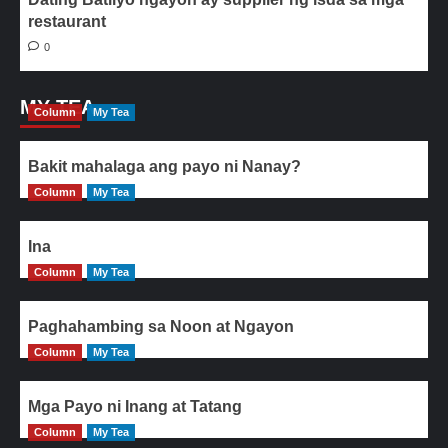
restaurant
0
MY TEA
Column
My Tea
Bakit mahalaga ang payo ni Nanay?
Column
My Tea
Ina
Column
My Tea
Paghahambing sa Noon at Ngayon
Column
My Tea
Mga Payo ni Inang at Tatang
Column
My Tea