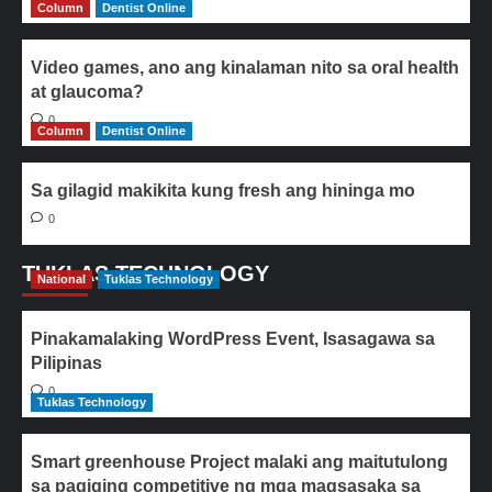
Column
Dentist Online
Video games, ano ang kinalaman nito sa oral health
at glaucoma?
0
Column
Dentist Online
Sa gilagid makikita kung fresh ang hininga mo
0
TUKLAS TECHNOLOGY
National
Tuklas Technology
Pinakamalaking WordPress Event, Isasagawa sa
Pilipinas
0
Tuklas Technology
Smart greenhouse Project malaki ang maitutulong
sa pagiging competitive ng mga magsasaka sa