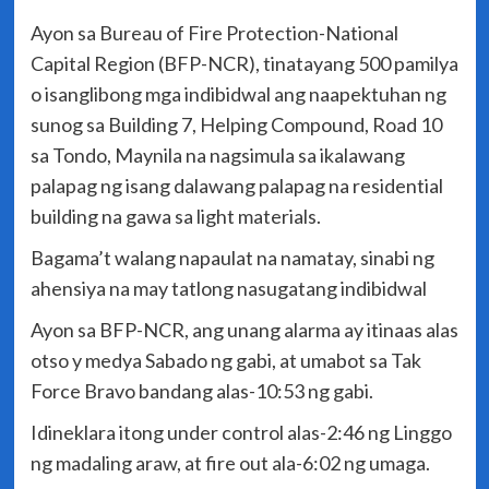
Ayon sa Bureau of Fire Protection-National
Capital Region (BFP-NCR), tinatayang 500 pamilya
o isanglibong mga indibidwal ang naapektuhan ng
sunog sa Building 7, Helping Compound, Road 10
sa Tondo, Maynila na nagsimula sa ikalawang
palapag ng isang dalawang palapag na residential
building na gawa sa light materials.
Bagama’t walang napaulat na namatay, sinabi ng
ahensiya na may tatlong nasugatang indibidwal
Ayon sa BFP-NCR, ang unang alarma ay itinaas alas
otso y medya Sabado ng gabi, at umabot sa Tak
Force Bravo bandang alas-10:53 ng gabi.
Idineklara itong under control alas-2:46 ng Linggo
ng madaling araw, at fire out ala-6:02 ng umaga.