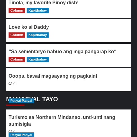
Tinola, my favorite Pinoy dish!
Column
0
Kapitbahay
Love ko si Daddy
Column
0
Kapitbahay
“Sa sementaryo nabuo ang mga pangarap ko“
Column
0
Kapitbahay
Ooops, bawal magsayang ng pagkain!
0
MAMASYAL TAYO
Pasyal Pasyal
Turismo sa Northern Mindanao, unti-unti nang
sumisigla
0
Pasyal Pasyal