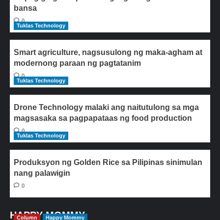
bansa
0
Tuklas Technology
Smart agriculture, nagsusulong ng maka-agham at
modernong paraan ng pagtatanim
0
Tuklas Technology
Drone Technology malaki ang naitutulong sa mga
magsasaka sa pagpapataas ng food production
0
Tuklas Technology
Produksyon ng Golden Rice sa Pilipinas sinimulan
nang palawigin
0
HAPPY MOMMY
Column
Happy Mommy