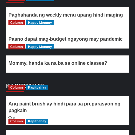
Paghahanda ng weekly menu upang hindi maging
paulit-ulit ang ulam
Column
Happy Mommy
Paano dapat mag-budget ngayong may pandemic
Column
Happy Mommy
Mommy, handa ka na ba sa online classes?
KAPITBAHAY
Column
Kapitbahay
Ang paint brush ay hindi para sa preparasyon ng
pagkain
0
Column
Kapitbahay