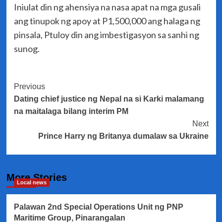
Iniulat din ng ahensiya na nasa apat na mga gusali
ang tinupok ng apoy at P1,500,000 ang halaga ng
pinsala, Ptuloy din ang imbestigasyon sa sanhi ng
sunog.
Post
Previous
Dating chief justice ng Nepal na si Karki malamang
Navigation
na maitalaga bilang interim PM
Next
Prince Harry ng Britanya dumalaw sa Ukraine
More Stories
Local news
Palawan 2nd Special Operations Unit ng PNP
Maritime Group, Pinarangalan