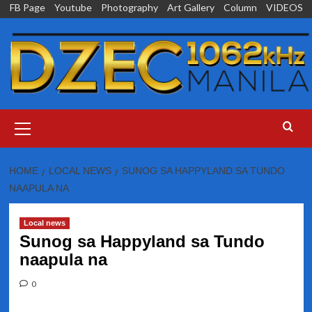
Skip
FB Page
Youtube
Photography
Art Gallery
Column
VIDEOS
to
content
Primary
Menu
HOME
LOCAL NEWS
SUNOG SA HAPPYLAND SA TUNDO
NAAPULA NA
Local news
Sunog sa Happyland sa Tundo
naapula na
0