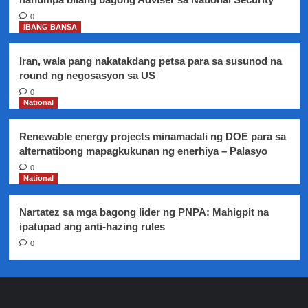
0
IBANG BANSA
Iran, wala pang nakatakdang petsa para sa susunod na
round ng negosasyon sa US
0
National
Renewable energy projects minamadali ng DOE para sa
alternatibong mapagkukunan ng enerhiya – Palasyo
0
National
Nartatez sa mga bagong lider ng PNPA: Mahigpit na
ipatupad ang anti-hazing rules
0