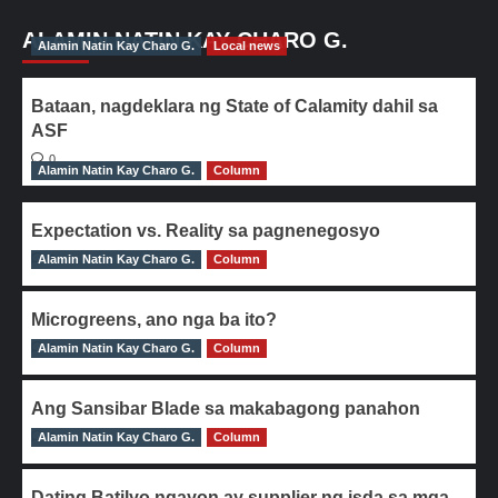
ALAMIN NATIN KAY CHARO G.
Alamin Natin Kay Charo G.
Local news
Bataan, nagdeklara ng State of Calamity dahil sa
ASF
0
Alamin Natin Kay Charo G.
Column
Expectation vs. Reality sa pagnenegosyo
Alamin Natin Kay Charo G.
0
Column
Microgreens, ano nga ba ito?
Alamin Natin Kay Charo G.
0
Column
Ang Sansibar Blade sa makabagong panahon
Alamin Natin Kay Charo G.
0
Column
Dating Batilyo ngayon ay supplier ng isda sa mga