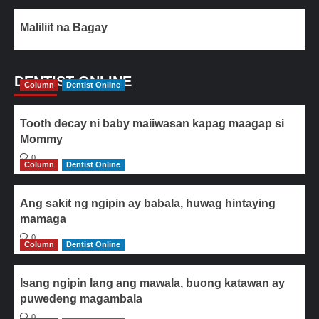
Maliliit na Bagay
DENTIST ONLINE
Column
Dentist Online
Tooth decay ni baby maiiwasan kapag maagap si
Mommy
0
Column
Dentist Online
Ang sakit ng ngipin ay babala, huwag hintaying
mamaga
0
Column
Dentist Online
Isang ngipin lang ang mawala, buong katawan ay
puwedeng magambala
0