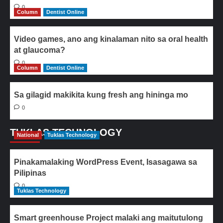
0
Column
Dentist Online
Video games, ano ang kinalaman nito sa oral health
at glaucoma?
0
Column
Dentist Online
Sa gilagid makikita kung fresh ang hininga mo
0
TUKLAS TECHNOLOGY
National
Tuklas Technology
Pinakamalaking WordPress Event, Isasagawa sa
Pilipinas
0
Tuklas Technology
Smart greenhouse Project malaki ang maitutulong