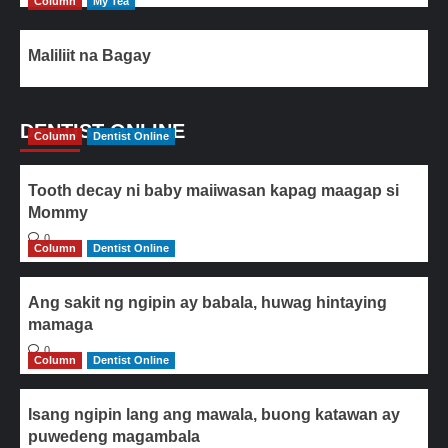
Column
My Tea
Maliliit na Bagay
DENTIST ONLINE
Column
Dentist Online
Tooth decay ni baby maiiwasan kapag maagap si
Mommy
0
Column
Dentist Online
Ang sakit ng ngipin ay babala, huwag hintaying
mamaga
0
Column
Dentist Online
Isang ngipin lang ang mawala, buong katawan ay
puwedeng magambala