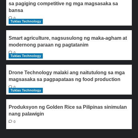
sa pagiging competitive ng mga magsasaka sa
bansa
0
Tuklas Technology
Smart agriculture, nagsusulong ng maka-agham at
modernong paraan ng pagtatanim
0
Tuklas Technology
Drone Technology malaki ang naitutulong sa mga
magsasaka sa pagpapataas ng food production
0
Tuklas Technology
Produksyon ng Golden Rice sa Pilipinas sinimulan
nang palawigin
0