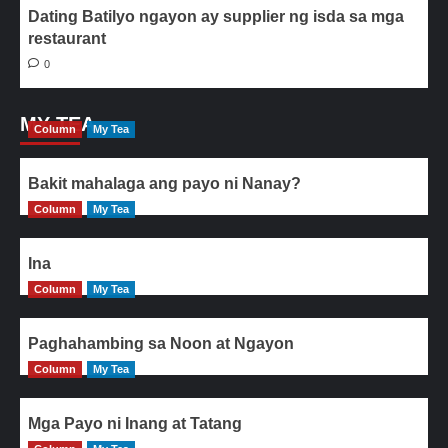
Dating Batilyo ngayon ay supplier ng isda sa mga
restaurant
0
MY TEA
Column
My Tea
Bakit mahalaga ang payo ni Nanay?
Column
My Tea
Ina
Column
My Tea
Paghahambing sa Noon at Ngayon
Column
My Tea
Mga Payo ni Inang at Tatang