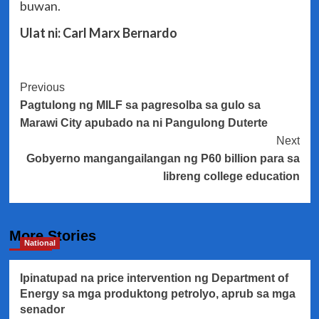
buwan.
Ulat ni: Carl Marx Bernardo
Post
Previous
Pagtulong ng MILF sa pagresolba sa gulo sa
Navigation
Marawi City apubado na ni Pangulong Duterte
Next
Gobyerno mangangailangan ng P60 billion para sa
libreng college education
More Stories
National
Ipinatupad na price intervention ng Department of
Energy sa mga produktong petrolyo, aprub sa mga
senador