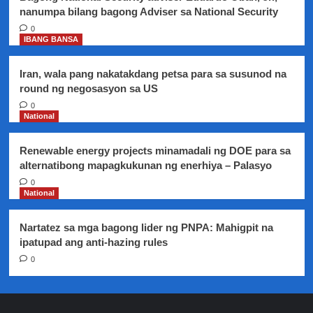
nanumpa bilang bagong Adviser sa National Security
0
IBANG BANSA
Iran, wala pang nakatakdang petsa para sa susunod na
round ng negosasyon sa US
0
National
Renewable energy projects minamadali ng DOE para sa
alternatibong mapagkukunan ng enerhiya – Palasyo
0
National
Nartatez sa mga bagong lider ng PNPA: Mahigpit na
ipatupad ang anti-hazing rules
0