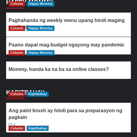
HAPPY MOMMY
Column
Happy Mommy
Paghahanda ng weekly menu upang hindi maging
paulit-ulit ang ulam
Column
Happy Mommy
Paano dapat mag-budget ngayong may pandemic
Column
Happy Mommy
Mommy, handa ka na ba sa online classes?
KAPITBAHAY
Column
Kapitbahay
Ang paint brush ay hindi para sa preparasyon ng
pagkain
0
Column
Kapitbahay