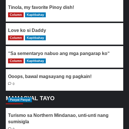
Tinola, my favorite Pinoy dish!
Column
0
Kapitbahay
Love ko si Daddy
Column
0
Kapitbahay
“Sa sementaryo nabuo ang mga pangarap ko“
Column
0
Kapitbahay
Ooops, bawal magsayang ng pagkain!
0
MAMASYAL TAYO
Pasyal Pasyal
Turismo sa Northern Mindanao, unti-unti nang
sumisigla
0