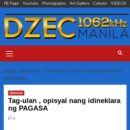
Skip
FB Page
Youtube
Photography
Art Gallery
Column
VIDEOS
to
content
Primary
Menu
HOME
NATIONAL
TAG-ULAN , OPISYAL NANG IDINEKLARA
NG PAGASA
National
Tag-ulan , opisyal nang idineklara
ng PAGASA
0