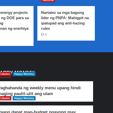
National
energy projects
Nartatez sa mga bagong
 ng DOE para sa
lider ng PNPA: Mahigpit na
ng
ipatupad ang anti-hazing
nan ng enerhiya
rules
0
APPY MOMMY
Column
Happy Mommy
aghahanda ng weekly menu upang hindi
aging paulit-ulit ang ulam
Column
Happy Mommy
Paano dapat mag-budget ngayong may