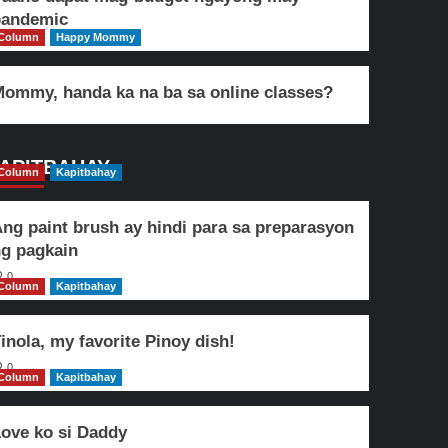
pandemic
Column
Happy Mommy
ommy, handa ka na ba sa online classes?
APITBAHAY
Column
Kapitbahay
ng paint brush ay hindi para sa preparasyon
g pagkain
0
Column
Kapitbahay
inola, my favorite Pinoy dish!
0
Column
Kapitbahay
ove ko si Daddy