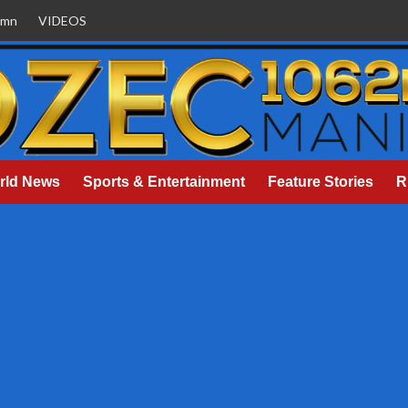
umn
VIDEOS
rld News
Sports & Entertainment
Feature Stories
R