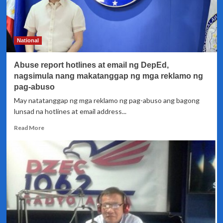
National
Abuse report hotlines at email ng DepEd,
nagsimula nang makatanggap ng mga reklamo ng
pag-abuso
May natatanggap ng mga reklamo ng pag-abuso ang bagong
lunsad na hotlines at email address...
Read
Read More
more
about
Abuse
report
hotlines
at
email
ng
DepEd,
nagsimula