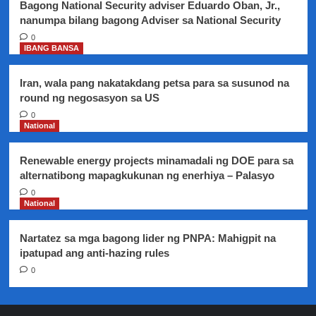
Bagong National Security adviser Eduardo Oban, Jr.,
mga
nanumpa bilang bagong Adviser sa National Security
pumatay
kay
0
IBANG BANSA
Joanna
Demafelis
Iran, wala pang nakatakdang petsa para sa susunod na
round ng negosasyon sa US
0
National
Renewable energy projects minamadali ng DOE para sa
alternatibong mapagkukunan ng enerhiya – Palasyo
0
National
Nartatez sa mga bagong lider ng PNPA: Mahigpit na
ipatupad ang anti-hazing rules
0