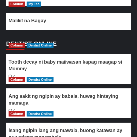
Column
My Tea
Maliliit na Bagay
DENTIST ONLINE
Column
Dentist Online
Tooth decay ni baby maiiwasan kapag maagap si
Mommy
0
Column
Dentist Online
Ang sakit ng ngipin ay babala, huwag hintaying
mamaga
0
Column
Dentist Online
Isang ngipin lang ang mawala, buong katawan ay