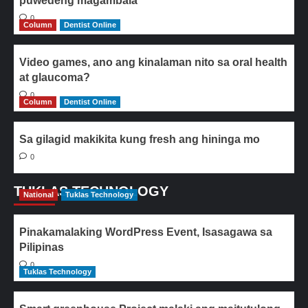
puwedeng magambala
0
Column
Dentist Online
Video games, ano ang kinalaman nito sa oral health
at glaucoma?
0
Column
Dentist Online
Sa gilagid makikita kung fresh ang hininga mo
0
TUKLAS TECHNOLOGY
National
Tuklas Technology
Pinakamalaking WordPress Event, Isasagawa sa
Pilipinas
0
Tuklas Technology