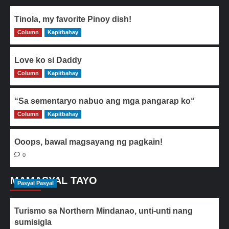
Tinola, my favorite Pinoy dish!
Column
0
Kapitbahay
Love ko si Daddy
Column
0
Kapitbahay
“Sa sementaryo nabuo ang mga pangarap ko“
Column
0
Kapitbahay
Ooops, bawal magsayang ng pagkain!
0
MAMASYAL TAYO
Pasyal Pasyal
Turismo sa Northern Mindanao, unti-unti nang
sumisigla