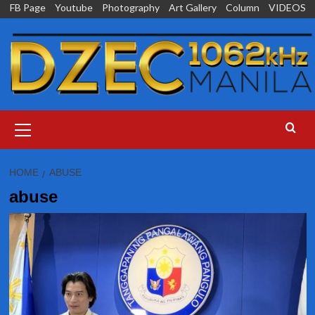
Skip
FB Page
Youtube
Photography
Art Gallery
Column
VIDEOS
to
content
Primary
Menu
HOME
ABUSE
abuse