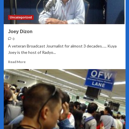
nang
makatanggap
ng
Uncategorized
mga
reklamo
Joey Dizon
ng
pag-
0
abuso
A veteran Broadcast Journalist for almost 3 decades….. Kuya
Joey is the host of Radyo...
Read
Read More
more
about
Joey
Dizon