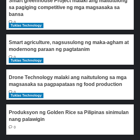
Smart greenhouse Project malaki ang maitutulong
sa pagiging competitive ng mga magsasaka sa
bansa
0
Tuklas Technology
Smart agriculture, nagsusulong ng maka-agham at
modernong paraan ng pagtatanim
0
Tuklas Technology
Drone Technology malaki ang naitutulong sa mga
magsasaka sa pagpapataas ng food production
0
Tuklas Technology
Produksyon ng Golden Rice sa Pilipinas sinimulan
nang palawigin
0