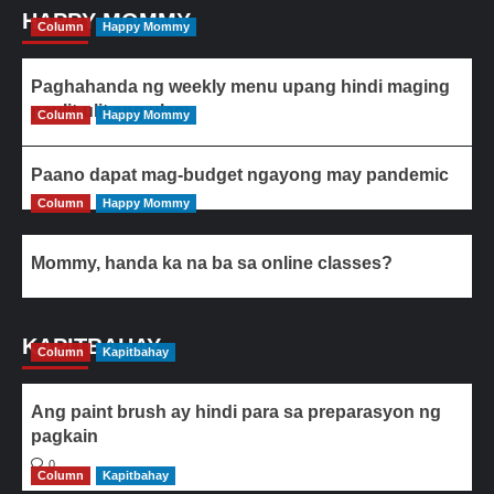
HAPPY MOMMY
Column
Happy Mommy
Paghahanda ng weekly menu upang hindi maging
paulit-ulit ang ulam
Column
Happy Mommy
Paano dapat mag-budget ngayong may pandemic
Column
Happy Mommy
Mommy, handa ka na ba sa online classes?
KAPITBAHAY
Column
Kapitbahay
Ang paint brush ay hindi para sa preparasyon ng
pagkain
0
Column
Kapitbahay