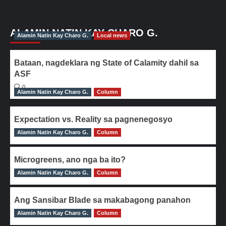
ALAMIN NATIN KAY CHARO G.
Alamin Natin Kay Charo G.
Local news
Bataan, nagdeklara ng State of Calamity dahil sa
ASF
0
Alamin Natin Kay Charo G.
Column
Expectation vs. Reality sa pagnenegosyo
Alamin Natin Kay Charo G.
0
Column
Microgreens, ano nga ba ito?
Alamin Natin Kay Charo G.
0
Column
Ang Sansibar Blade sa makabagong panahon
Alamin Natin Kay Charo G.
0
Column