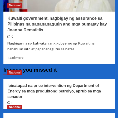
sa
National
isyu
ng
Kuwaiti government, nagbigay ng assurance sa
Labor
Protection
Pilipinas na papananagutin ang mga pumatay kay
Joanna Demafelis
0
Nagbigay na ng katiyakan ang gobyerno ng Kuwait na
hahabulin nito at papananagutin sa batas...
Read
Read More
more
about
In case you missed it
Kuwaiti
National
government,
nagbigay
Ipinatupad na price intervention ng Department of
ng
Energy sa mga produktong petrolyo, aprub sa mga
assurance
senador
sa
Pilipinas
0
na
National
papananagutin
ang