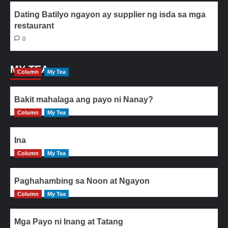
Dating Batilyo ngayon ay supplier ng isda sa mga
restaurant
0
MY TEA
Column
My Tea
Bakit mahalaga ang payo ni Nanay?
Column
My Tea
Ina
Column
My Tea
Paghahambing sa Noon at Ngayon
Column
My Tea
Mga Payo ni Inang at Tatang