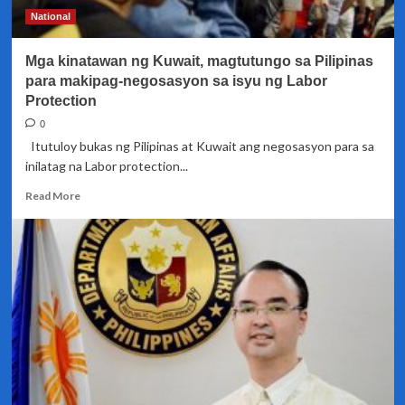
National
Mga kinatawan ng Kuwait, magtutungo sa Pilipinas
para makipag-negosasyon sa isyu ng Labor
Protection
0
Itutuloy bukas ng Pilipinas at Kuwait ang negosasyon para sa
inilatag na Labor protection...
Read
Read More
more
about
Mga
kinatawan
ng
Kuwait,
magtutungo
sa
Pilipinas
para
makipag-
negosasyon