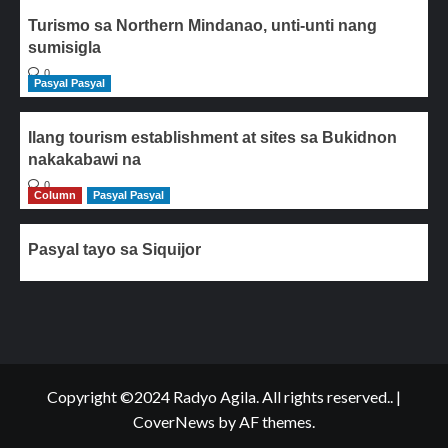
Turismo sa Northern Mindanao, unti-unti nang
sumisigla
0
Pasyal Pasyal
Ilang tourism establishment at sites sa Bukidnon
nakakabawi na
0
Column
Pasyal Pasyal
Pasyal tayo sa Siquijor
Copyright ©2024 Radyo Agila. All rights reserved..
|
CoverNews
by AF themes.