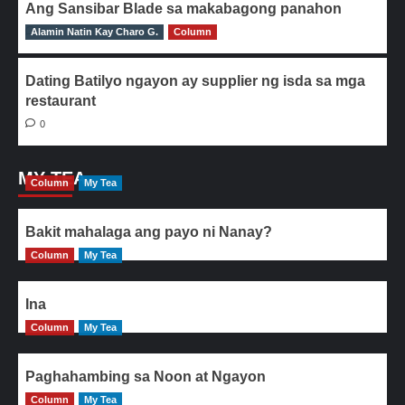
Ang Sansibar Blade sa makabagong panahon
Alamin Natin Kay Charo G.
0
Column
Dating Batilyo ngayon ay supplier ng isda sa mga
restaurant
0
MY TEA
Column
My Tea
Bakit mahalaga ang payo ni Nanay?
Column
My Tea
Ina
Column
My Tea
Paghahambing sa Noon at Ngayon
Column
My Tea