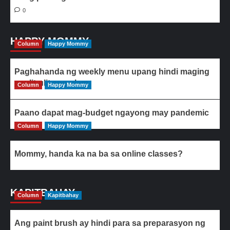
0
HAPPY MOMMY
Column
Happy Mommy
Paghahanda ng weekly menu upang hindi maging
paulit-ulit ang ulam
Column
Happy Mommy
Paano dapat mag-budget ngayong may pandemic
Column
Happy Mommy
Mommy, handa ka na ba sa online classes?
KAPITBAHAY
Column
Kapitbahay
Ang paint brush ay hindi para sa preparasyon ng