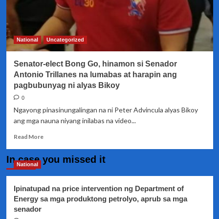
National
Uncategorized
Senator-elect Bong Go, hinamon si Senador
Antonio Trillanes na lumabas at harapin ang
pagbubunyag ni alyas Bikoy
0
Ngayong pinasinungalingan na ni Peter Advincula alyas Bikoy
ang mga nauna niyang inilabas na video...
Read
Read More
more
about
In case you missed it
Senator-
National
elect
Bong
Ipinatupad na price intervention ng Department of
Go,
Energy sa mga produktong petrolyo, aprub sa mga
hinamon
senador
si
Senador