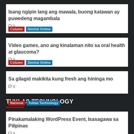
Isang ngipin lang ang mawala, buong katawan ay
puwedeng magambala
0
Column
Dentist Online
Video games, ano ang kinalaman nito sa oral health
at glaucoma?
0
Column
Dentist Online
Sa gilagid makikita kung fresh ang hininga mo
0
TUKLAS TECHNOLOGY
National
Tuklas Technology
Pinakamalaking WordPress Event, Isasagawa sa
Pilipinas
0