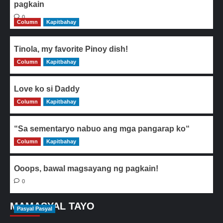
pagkain
0
Column
Kapitbahay
Tinola, my favorite Pinoy dish!
Column
0
Kapitbahay
Love ko si Daddy
Column
0
Kapitbahay
“Sa sementaryo nabuo ang mga pangarap ko“
Column
0
Kapitbahay
Ooops, bawal magsayang ng pagkain!
0
MAMASYAL TAYO
Pasyal Pasyal