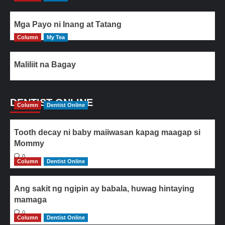
Mga Payo ni Inang at Tatang
Column
My Tea
Maliliit na Bagay
DENTIST ONLINE
Column
Dentist Online
Tooth decay ni baby maiiwasan kapag maagap si
Mommy
0
Column
Dentist Online
Ang sakit ng ngipin ay babala, huwag hintaying
mamaga
0
Column
Dentist Online