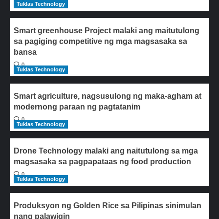
Tuklas Technology
Smart greenhouse Project malaki ang maitutulong
sa pagiging competitive ng mga magsasaka sa
bansa
0
Tuklas Technology
Smart agriculture, nagsusulong ng maka-agham at
modernong paraan ng pagtatanim
0
Tuklas Technology
Drone Technology malaki ang naitutulong sa mga
magsasaka sa pagpapataas ng food production
0
Tuklas Technology
Produksyon ng Golden Rice sa Pilipinas sinimulan
nang palawigin