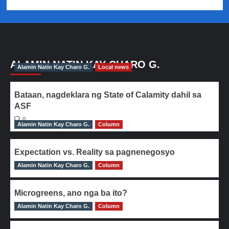
ALAMIN NATIN KAY CHARO G.
Alamin Natin Kay Charo G.
Local news
Bataan, nagdeklara ng State of Calamity dahil sa
ASF
0
Alamin Natin Kay Charo G.
Column
Expectation vs. Reality sa pagnenegosyo
Alamin Natin Kay Charo G.
0
Column
Microgreens, ano nga ba ito?
Alamin Natin Kay Charo G.
0
Column