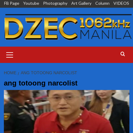
Skip
FB Page
Youtube
Photography
Art Gallery
Column
VIDEOS
to
content
Primary
Menu
HOME
ANG TOTOONG NARCOLIST
ang totoong narcolist