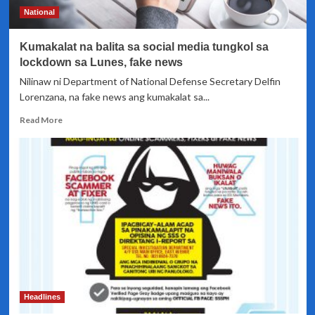
National
Kumakalat na balita sa social media tungkol sa
lockdown sa Lunes, fake news
Nilinaw ni Department of National Defense Secretary Delfin
Lorenzana, na fake news ang kumakalat sa...
Read
Read More
more
about
Kumakalat
na
balita
sa
social
media
tungkol
sa
lockdown
sa
Lunes,
Headlines
fake