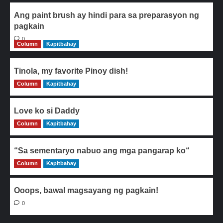
Ang paint brush ay hindi para sa preparasyon ng
pagkain
0
Column
Kapitbahay
Tinola, my favorite Pinoy dish!
Column
0
Kapitbahay
Love ko si Daddy
Column
0
Kapitbahay
“Sa sementaryo nabuo ang mga pangarap ko“
Column
0
Kapitbahay
Ooops, bawal magsayang ng pagkain!
0