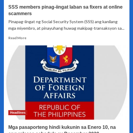
news
SSS members pinag-iingat laban sa fixers at online
scammers
Pinapag-iingat ng Social Security System (SSS) ang kanilang
mga miyembro, at pinayuhang huwag makipag-transaksyon sa...
Read
Read More
more
about
SSS
members
pinag-
iingat
laban
sa
fixers
at
online
scammers
Headlines
Mga pasaporteng hindi kukunin sa Enero 10, na