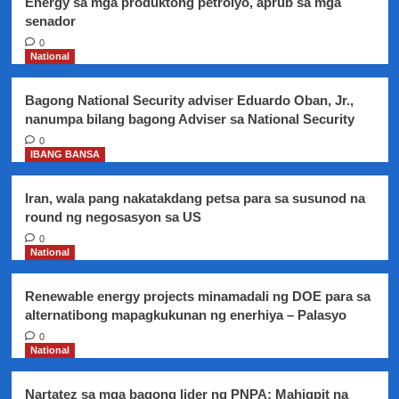
Energy sa mga produktong petrolyo, aprub sa mga
Nov.2
senador
0
National
Bagong National Security adviser Eduardo Oban, Jr.,
nanumpa bilang bagong Adviser sa National Security
0
IBANG BANSA
Iran, wala pang nakatakdang petsa para sa susunod na
round ng negosasyon sa US
0
National
Renewable energy projects minamadali ng DOE para sa
alternatibong mapagkukunan ng enerhiya – Palasyo
0
National
Nartatez sa mga bagong lider ng PNPA: Mahigpit na