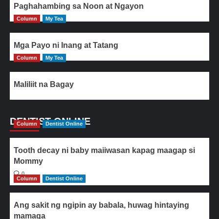
Paghahambing sa Noon at Ngayon
Column
My Tea
Mga Payo ni Inang at Tatang
Column
My Tea
Maliliit na Bagay
DENTIST ONLINE
Column
Dentist Online
Tooth decay ni baby maiiwasan kapag maagap si
Mommy
0
Column
Dentist Online
Ang sakit ng ngipin ay babala, huwag hintaying
mamaga