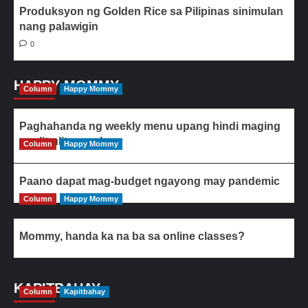
Produksyon ng Golden Rice sa Pilipinas sinimulan
nang palawigin
0
HAPPY MOMMY
Column
Happy Mommy
Paghahanda ng weekly menu upang hindi maging
paulit-ulit ang ulam
Column
Happy Mommy
Paano dapat mag-budget ngayong may pandemic
Column
Happy Mommy
Mommy, handa ka na ba sa online classes?
KAPITBAHAY
Column
Kapitbahay