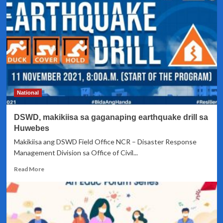
naglunsad
ng
penalty
condonation
program
para
sa
short-
term
member
National
loans
DSWD, makikiisa sa gaganaping earthquake drill sa
Huwebes
Makikiisa ang DSWD Field Office NCR – Disaster Response
Management Division sa Office of Civil...
Read
Read More
more
about
DSWD,
makikiisa
sa