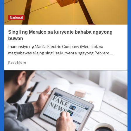
maginhawang
online
pension
National
loan
application
Singil ng Meralco sa kuryente bababa ngayong
para
sa
buwan
first
Inanunsiyo ng Manila Electric Company (Meralco), na
time
magbabawas sila ng singil sa kuryente ngayong Pebrero....
borrowers
Read
Read More
more
about
Singil
ng
Meralco
sa
kuryente
bababa
ngayong
buwan