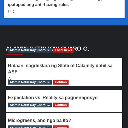
ipatupad ang anti-hazing rules
0
ALAMIN NATIN KAY CHARO G.
Alamin Natin Kay Charo G.
Local news
Bataan, nagdeklara ng State of Calamity dahil sa
ASF
0
Alamin Natin Kay Charo G.
Column
Expectation vs. Reality sa pagnenegosyo
Alamin Natin Kay Charo G.
0
Column
Microgreens, ano nga ba ito?
Alamin Natin Kay Charo G.
0
Column