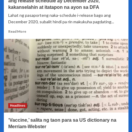
ang release schedule ay December 2020,
kakanselahin at itatapon na ayon sa DFA
Lahat ng pasaporteng naka-schedule i-release bago ang
December 2020, subalit hindi pa rin makukuha pagdating...
Read
Read More
more
about
Mga
pasaporteng
hindi
kukunin
sa
Enero
10,
na
ang
release
schedule
Headlines
ay
December
‘Vaccine,’ salita ng taon para sa US dictionary na
2020,
kakanselahin
Merriam-Webster
at