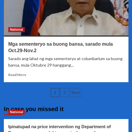
Educ
Forum
Series
National
Mga sementeryo sa buong bansa, sarado mula
Oct.29-Nov.2
Sarado ang lahat ng mga sementeryo at columbarium sa buong
bansa, mula Oktubre 29 hanggang...
Read
Read More
more
about
Posts
Mga
1
2
Next
sementeryo
pagination
sa
buong
In case you missed it
National
bansa,
sarado
mula
Ipinatupad na price intervention ng Department of
Oct.29-