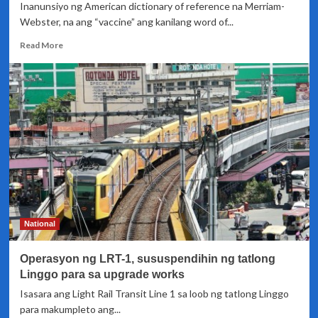
Inanunsiyo ng American dictionary of reference na Merriam-
itatapon
Webster, na ang “vaccine” ang kanilang word of...
na
ayon
Read
Read More
sa
more
DFA
about
‘Vaccine,’
salita
ng
taon
para
sa
US
dictionary
na
Merriam-
Webster
National
Operasyon ng LRT-1, sususpendihin ng tatlong
Linggo para sa upgrade works
Isasara ang Light Rail Transit Line 1 sa loob ng tatlong Linggo
para makumpleto ang...