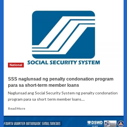
about
Quarantine
period
para
sa
fully
vaccinated
Filipinos
na
manggagaling
sa
US,
National
tatlong
araw
SSS naglunsad ng penalty condonation program
na
lang
para sa short-term member loans
Naglunsad ang Social Security System ng penalty condonation
program para sa short term member loans....
Read
Read More
more
about
SSS