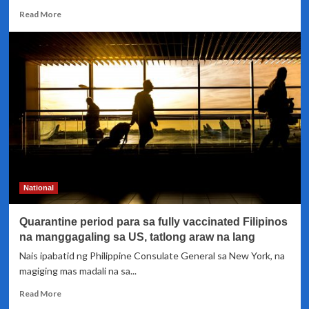
Read
Read More
more
about
Operasyon
ng
LRT-
1,
sususpendihin
ng
tatlong
Linggo
para
sa
upgrade
National
works
Quarantine period para sa fully vaccinated Filipinos
na manggagaling sa US, tatlong araw na lang
Nais ipabatid ng Philippine Consulate General sa New York, na
magiging mas madali na sa...
Read
Read More
more