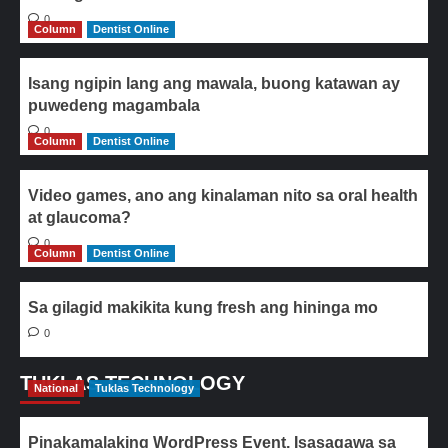
0
Column
Dentist Online
Isang ngipin lang ang mawala, buong katawan ay
puwedeng magambala
0
Column
Dentist Online
Video games, ano ang kinalaman nito sa oral health
at glaucoma?
0
Column
Dentist Online
Sa gilagid makikita kung fresh ang hininga mo
0
TUKLAS TECHNOLOGY
National
Tuklas Technology
Pinakamalaking WordPress Event, Isasagawa sa