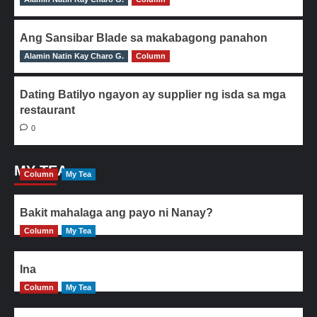
Ang Sansibar Blade sa makabagong panahon
Alamin Natin Kay Charo G.
0
Column
Dating Batilyo ngayon ay supplier ng isda sa mga
restaurant
0
MY TEA
Column
My Tea
Bakit mahalaga ang payo ni Nanay?
Column
My Tea
Ina
Column
My Tea