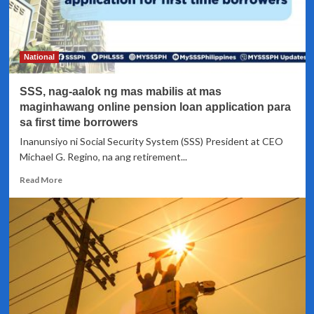
National
SSS, nag-aalok ng mas mabilis at mas
maginhawang online pension loan application para
sa first time borrowers
Inanunsiyo ni Social Security System (SSS) President at CEO
Michael G. Regino, na ang retirement...
Read
Read More
more
about
SSS,
nag-
aalok
ng
mas
mabilis
at
mas