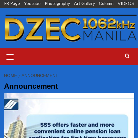
Skip
FB Page
Youtube
Photography
Art Gallery
Column
VIDEOS
to
content
Primary
Menu
HOME
ANNOUNCEMENT
Announcement