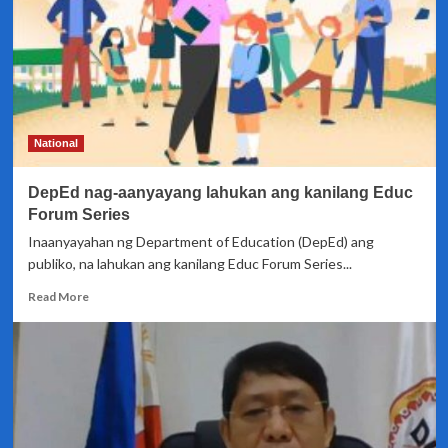
gaganaping
earthquake
drill
sa
Huwebes
National
DepEd nag-aanyayang lahukan ang kanilang Educ
Forum Series
Inaanyayahan ng Department of Education (DepEd) ang
publiko, na lahukan ang kanilang Educ Forum Series...
Read
Read More
more
about
DepEd
nag-
aanyayang
lahukan
ang
kanilang