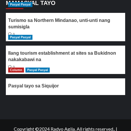
MAMASYAL TAYO
Pasyal Pasyal
Turismo sa Northern Mindanao, unti-unti nang
sumisigla
0
Pasyal Pasyal
Ilang tourism establishment at sites sa Bukidnon
nakakabawi na
0
Column
Pasyal Pasyal
Pasyal tayo sa Siquijor
Copyright ©2024 Radyo Agila. All rights reserved..
|