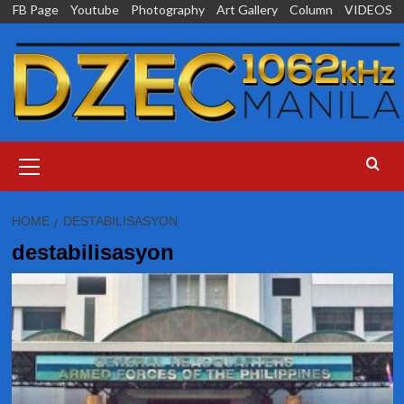
Skip
FB Page
Youtube
Photography
Art Gallery
Column
VIDEOS
to
content
Primary
Menu
HOME
DESTABILISASYON
destabilisasyon