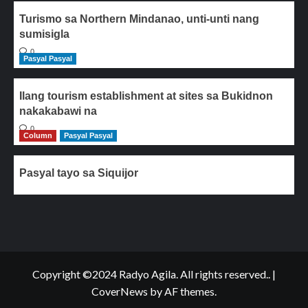
Turismo sa Northern Mindanao, unti-unti nang
sumisigla
0
Pasyal Pasyal
Ilang tourism establishment at sites sa Bukidnon
nakakabawi na
0
Column
Pasyal Pasyal
Pasyal tayo sa Siquijor
Copyright ©2024 Radyo Agila. All rights reserved..
|
CoverNews
by AF themes.