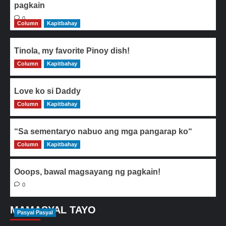
pagkain
0
Column
Kapitbahay
Tinola, my favorite Pinoy dish!
Column
0
Kapitbahay
Love ko si Daddy
Column
0
Kapitbahay
“Sa sementaryo nabuo ang mga pangarap ko“
Column
0
Kapitbahay
Ooops, bawal magsayang ng pagkain!
0
MAMASYAL TAYO
Pasyal Pasyal