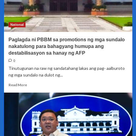
National
Paglagda ni PBBM sa promotions ng mga sundalo
nakatulong para bahagyang humupa ang
destabilisasyon sa hanay ng AFP
0
Tinutugunan na raw ng sandatahang lakas ang pag- aalburoto
ng mga sundalo na dulot ng...
Read
Read More
more
about
Paglagda
ni
PBBM
sa
promotions
ng
mga