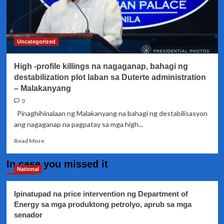
sundalo
nakatulong
para
bahagyang
Uncategorized
humupa
ang
High -profile killings na nagaganap, bahagi ng
destabilisasyon
sa
destabilization plot laban sa Duterte administration
hanay
– Malakanyang
ng
0
AFP
Pinaghihinalaan ng Malakanyang na bahagi ng destabilisasyon
ang nagaganap na pagpatay sa mga high...
Read
Read More
more
about
In case you missed it
High
National
-
profile
Ipinatupad na price intervention ng Department of
killings
Energy sa mga produktong petrolyo, aprub sa mga
na
senador
nagaganap,