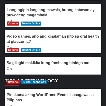
Isang ngipin lang ang mawala, buong katawan ay
puwedeng magambala
0
Column
Dentist Online
Video games, ano ang kinalaman nito sa oral health
at glaucoma?
0
Column
Dentist Online
Sa gilagid makikita kung fresh ang hininga mo
0
TUKLAS TECHNOLOGY
National
Tuklas Technology
Pinakamalaking WordPress Event, Isasagawa sa
Pilipinas