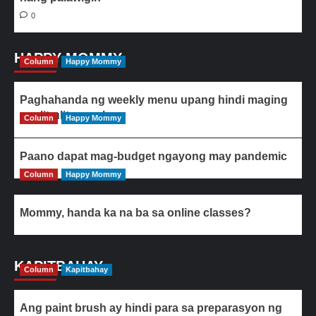
0
HAPPY MOMMY
Column
Happy Mommy
Paghahanda ng weekly menu upang hindi maging
paulit-ulit ang ulam
Column
Happy Mommy
Paano dapat mag-budget ngayong may pandemic
Column
Happy Mommy
Mommy, handa ka na ba sa online classes?
KAPITBAHAY
Column
Kapitbahay
Ang paint brush ay hindi para sa preparasyon ng