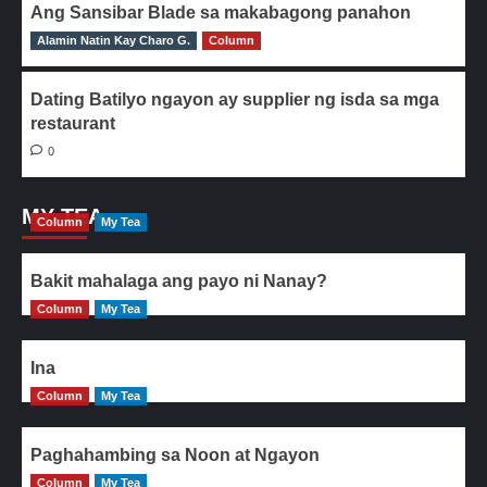
Ang Sansibar Blade sa makabagong panahon
Alamin Natin Kay Charo G.
0
Column
Dating Batilyo ngayon ay supplier ng isda sa mga
restaurant
0
MY TEA
Column
My Tea
Bakit mahalaga ang payo ni Nanay?
Column
My Tea
Ina
Column
My Tea
Paghahambing sa Noon at Ngayon
Column
My Tea