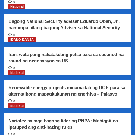
bahagi
0
ng
National
destabilization
plot
Bagong National Security adviser Eduardo Oban, Jr.,
laban
nanumpa bilang bagong Adviser sa National Security
sa
Duterte
0
IBANG BANSA
administration
–
Malakanyang
Iran, wala pang nakatakdang petsa para sa susunod na
round ng negosasyon sa US
0
National
Renewable energy projects minamadali ng DOE para sa
alternatibong mapagkukunan ng enerhiya – Palasyo
0
National
Nartatez sa mga bagong lider ng PNPA: Mahigpit na
ipatupad ang anti-hazing rules
0