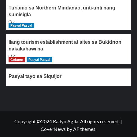
Turismo sa Northern Mindanao, unti-unti nang
sumisigla
0
Pasyal Pasyal
Ilang tourism establishment at sites sa Bukidnon
nakakabawi na
0
Column
Pasyal Pasyal
Pasyal tayo sa Siquijor
Copyright ©2024 Radyo Agila. All rights reserved..
|
CoverNews
by AF themes.