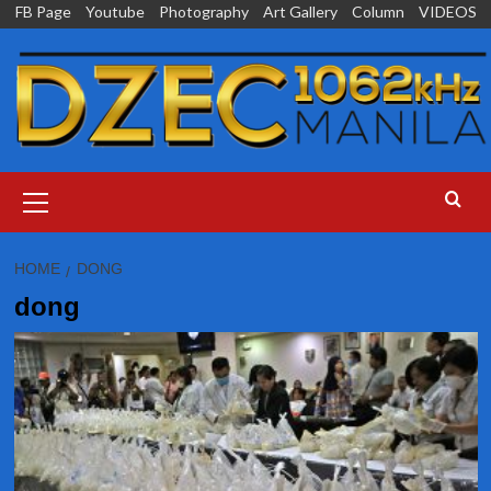
Skip
FB Page
Youtube
Photography
Art Gallery
Column
VIDEOS
to
content
Primary
Menu
HOME
DONG
dong