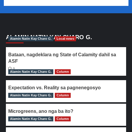
ALAMIN NATIN KAY CHARO G.
Alamin Natin Kay Charo G.
Local news
Bataan, nagdeklara ng State of Calamity dahil sa
ASF
0
Alamin Natin Kay Charo G.
Column
Expectation vs. Reality sa pagnenegosyo
Alamin Natin Kay Charo G.
0
Column
Microgreens, ano nga ba ito?
Alamin Natin Kay Charo G.
0
Column