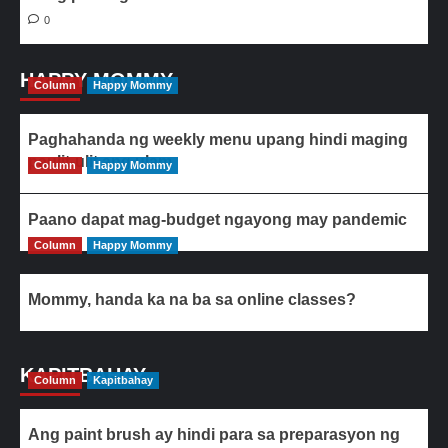
0
HAPPY MOMMY
Column
Happy Mommy
Paghahanda ng weekly menu upang hindi maging
paulit-ulit ang ulam
Column
Happy Mommy
Paano dapat mag-budget ngayong may pandemic
Column
Happy Mommy
Mommy, handa ka na ba sa online classes?
KAPITBAHAY
Column
Kapitbahay
Ang paint brush ay hindi para sa preparasyon ng