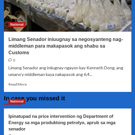
National
Limang Senador iniuugnay sa negosyanteng nag-
middleman para makapasok ang shabu sa
Customs
0
Limang Senador ang iniiugnay ngayon kay Kenneth Dong, ang
umano’y middleman kaya nakapasok ang 6.4...
Read
Read More
more
about
In case you missed it
Limang
National
Senador
iniuugnay
Ipinatupad na price intervention ng Department of
sa
Energy sa mga produktong petrolyo, aprub sa mga
negosyanteng
senador
nag-
middleman