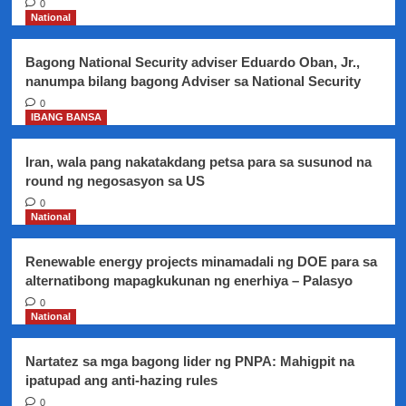
0
para
National
makapasok
ang
Bagong National Security adviser Eduardo Oban, Jr.,
shabu
nanumpa bilang bagong Adviser sa National Security
sa
Customs
0
IBANG BANSA
Iran, wala pang nakatakdang petsa para sa susunod na
round ng negosasyon sa US
0
National
Renewable energy projects minamadali ng DOE para sa
alternatibong mapagkukunan ng enerhiya – Palasyo
0
National
Nartatez sa mga bagong lider ng PNPA: Mahigpit na
ipatupad ang anti-hazing rules
0