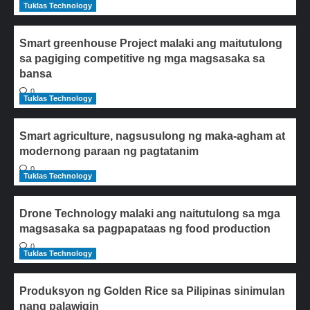
Tuklas Technology
Smart greenhouse Project malaki ang maitutulong
sa pagiging competitive ng mga magsasaka sa
bansa
0
Tuklas Technology
Smart agriculture, nagsusulong ng maka-agham at
modernong paraan ng pagtatanim
0
Tuklas Technology
Drone Technology malaki ang naitutulong sa mga
magsasaka sa pagpapataas ng food production
0
Tuklas Technology
Produksyon ng Golden Rice sa Pilipinas sinimulan
nang palawigin