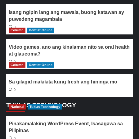
Isang ngipin lang ang mawala, buong katawan ay
puwedeng magambala
0
Column
Dentist Online
Video games, ano ang kinalaman nito sa oral health
at glaucoma?
0
Column
Dentist Online
Sa gilagid makikita kung fresh ang hininga mo
0
TUKLAS TECHNOLOGY
National
Tuklas Technology
Pinakamalaking WordPress Event, Isasagawa sa
Pilipinas
0