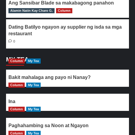
Ang Sansibar Blade sa makabagong panahon
Alamin Natin Kay Charo G.
0
Column
Dating Batilyo ngayon ay supplier ng isda sa mga
restaurant
0
MY TEA
Column
My Tea
Bakit mahalaga ang payo ni Nanay?
Column
My Tea
Ina
Column
My Tea
Paghahambing sa Noon at Ngayon
Column
My Tea