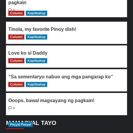
pagkain
0
Column
Kapitbahay
Tinola, my favorite Pinoy dish!
Column
0
Kapitbahay
Love ko si Daddy
Column
0
Kapitbahay
“Sa sementaryo nabuo ang mga pangarap ko“
Column
0
Kapitbahay
Ooops, bawal magsayang ng pagkain!
0
MAMASYAL TAYO
Pasyal Pasyal