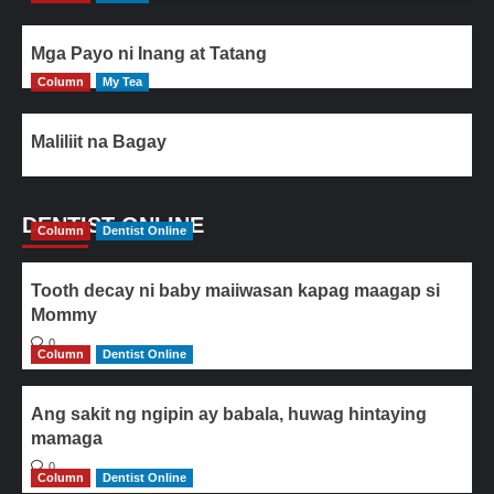
Mga Payo ni Inang at Tatang
Column
My Tea
Maliliit na Bagay
DENTIST ONLINE
Column
Dentist Online
Tooth decay ni baby maiiwasan kapag maagap si
Mommy
0
Column
Dentist Online
Ang sakit ng ngipin ay babala, huwag hintaying
mamaga
0
Column
Dentist Online