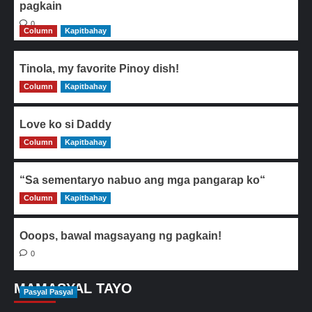
pagkain
0
Column
Kapitbahay
Tinola, my favorite Pinoy dish!
Column
0
Kapitbahay
Love ko si Daddy
Column
0
Kapitbahay
“Sa sementaryo nabuo ang mga pangarap ko“
Column
0
Kapitbahay
Ooops, bawal magsayang ng pagkain!
0
MAMASYAL TAYO
Pasyal Pasyal