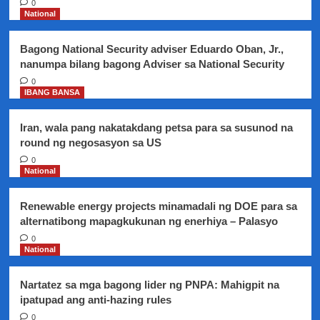
0
kautusan
National
sa
PAO
Bagong National Security adviser Eduardo Oban, Jr.,
na
nanumpa bilang bagong Adviser sa National Security
itigil
ang
0
IBANG BANSA
otopsiya
sa
mga
Iran, wala pang nakatakdang petsa para sa susunod na
hinihinalang
round ng negosasyon sa US
Dengvaxia
0
victims
National
Renewable energy projects minamadali ng DOE para sa
alternatibong mapagkukunan ng enerhiya – Palasyo
0
National
Nartatez sa mga bagong lider ng PNPA: Mahigpit na
ipatupad ang anti-hazing rules
0