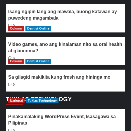
Isang ngipin lang ang mawala, buong katawan ay
puwedeng magambala
0
Column
Dentist Online
Video games, ano ang kinalaman nito sa oral health
at glaucoma?
0
Column
Dentist Online
Sa gilagid makikita kung fresh ang hininga mo
0
TUKLAS TECHNOLOGY
National
Tuklas Technology
Pinakamalaking WordPress Event, Isasagawa sa
Pilipinas
0