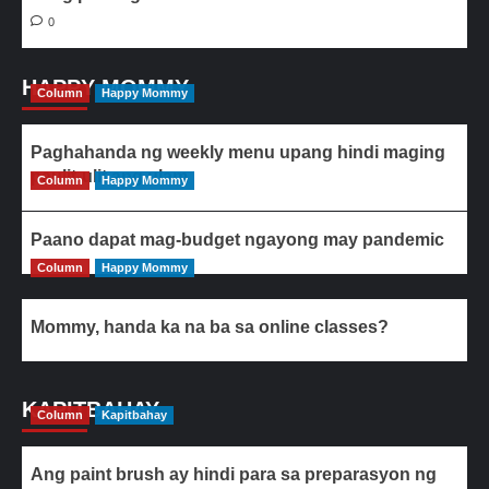
0
HAPPY MOMMY
Column
Happy Mommy
Paghahanda ng weekly menu upang hindi maging
paulit-ulit ang ulam
Column
Happy Mommy
Paano dapat mag-budget ngayong may pandemic
Column
Happy Mommy
Mommy, handa ka na ba sa online classes?
KAPITBAHAY
Column
Kapitbahay
Ang paint brush ay hindi para sa preparasyon ng