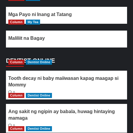
Mga Payo ni Inang at Tatang
Column
My Tea
Maliliit na Bagay
DENTIST ONLINE
Column
Dentist Online
Tooth decay ni baby maiiwasan kapag maagap si
Mommy
0
Column
Dentist Online
Ang sakit ng ngipin ay babala, huwag hintaying
mamaga
0
Column
Dentist Online