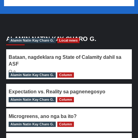
ALAMIN NATIN KAY CHARO G.
Alamin Natin Kay Charo G.
Local news
Bataan, nagdeklara ng State of Calamity dahil sa
ASF
0
Alamin Natin Kay Charo G.
Column
Expectation vs. Reality sa pagnenegosyo
Alamin Natin Kay Charo G.
0
Column
Microgreens, ano nga ba ito?
Alamin Natin Kay Charo G.
0
Column