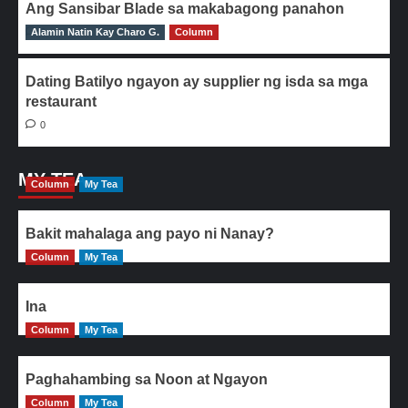
Ang Sansibar Blade sa makabagong panahon
Alamin Natin Kay Charo G.
0
Column
Dating Batilyo ngayon ay supplier ng isda sa mga
restaurant
0
MY TEA
Column
My Tea
Bakit mahalaga ang payo ni Nanay?
Column
My Tea
Ina
Column
My Tea
Paghahambing sa Noon at Ngayon
Column
My Tea