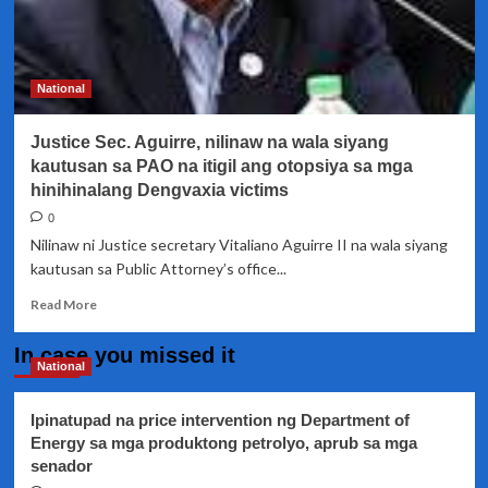
National
Justice Sec. Aguirre, nilinaw na wala siyang
kautusan sa PAO na itigil ang otopsiya sa mga
hinihinalang Dengvaxia victims
0
Nilinaw ni Justice secretary Vitaliano Aguirre II na wala siyang
kautusan sa Public Attorney’s office...
Read
Read More
more
about
In case you missed it
Justice
National
Sec.
Aguirre,
Ipinatupad na price intervention ng Department of
nilinaw
Energy sa mga produktong petrolyo, aprub sa mga
na
senador
wala
siyang