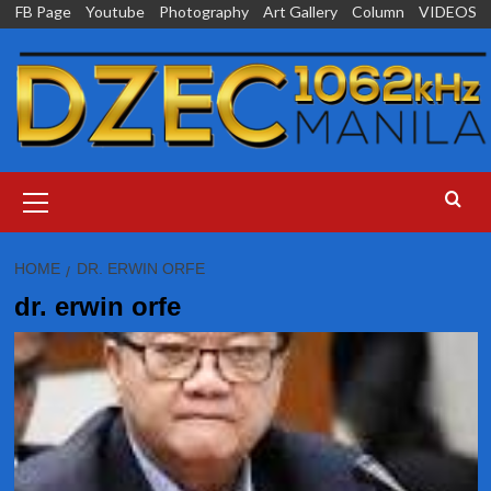
Skip
FB Page
Youtube
Photography
Art Gallery
Column
VIDEOS
to
content
Primary
Menu
HOME
DR. ERWIN ORFE
dr. erwin orfe