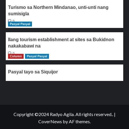
Turismo sa Northern Mindanao, unti-unti nang
sumisigla
0
Pasyal Pasyal
Ilang tourism establishment at sites sa Bukidnon
nakakabawi na
0
Column
Pasyal Pasyal
Pasyal tayo sa Siquijor
Copyright ©2024 Radyo Agila. All rights reserved..
|
CoverNews
by AF themes.