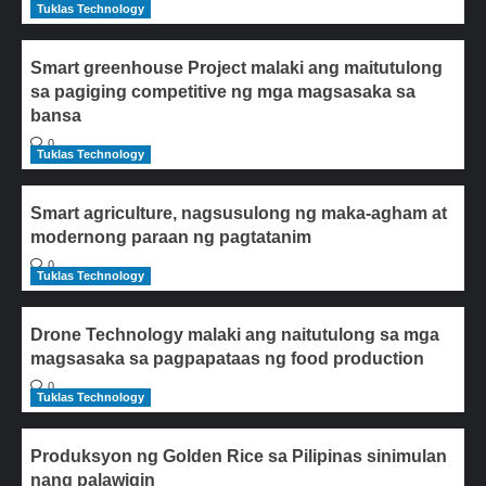
Tuklas Technology
Smart greenhouse Project malaki ang maitutulong
sa pagiging competitive ng mga magsasaka sa
bansa
0
Tuklas Technology
Smart agriculture, nagsusulong ng maka-agham at
modernong paraan ng pagtatanim
0
Tuklas Technology
Drone Technology malaki ang naitutulong sa mga
magsasaka sa pagpapataas ng food production
0
Tuklas Technology
Produksyon ng Golden Rice sa Pilipinas sinimulan
nang palawigin