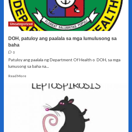
Uncategorized
DOH, patuloy ang paalala sa mga lumulusong sa
baha
0
Patuloy ang paalala ng Department Of Health o DOH, sa mga
lumusong sa baha na...
Read
Read More
more
about
DOH,
patuloy
ang
paalala
sa
mga
lumulusong
sa