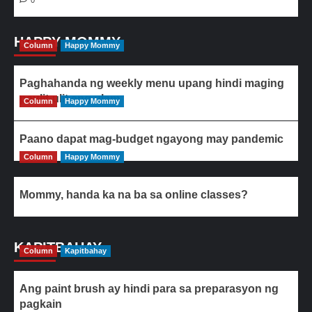
0
HAPPY MOMMY
Column
Happy Mommy
Paghahanda ng weekly menu upang hindi maging
paulit-ulit ang ulam
Column
Happy Mommy
Paano dapat mag-budget ngayong may pandemic
Column
Happy Mommy
Mommy, handa ka na ba sa online classes?
KAPITBAHAY
Column
Kapitbahay
Ang paint brush ay hindi para sa preparasyon ng
pagkain