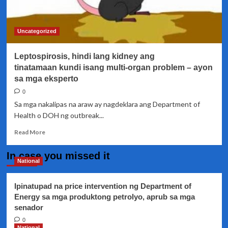
baha
Uncategorized
Leptospirosis, hindi lang kidney ang
tinatamaan kundi isang multi-organ problem – ayon
sa mga eksperto
0
Sa mga nakalipas na araw ay nagdeklara ang Department of
Health o DOH ng outbreak...
Read
Read More
more
about
In case you missed it
Leptospirosis,
National
hindi
lang
Ipinatupad na price intervention ng Department of
kidney
Energy sa mga produktong petrolyo, aprub sa mga
ang
senador
tinatamaan kundi
isang
0
multi-
National