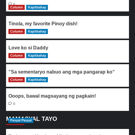
0
Column
Kapitbahay
Tinola, my favorite Pinoy dish!
Column
0
Kapitbahay
Love ko si Daddy
Column
0
Kapitbahay
“Sa sementaryo nabuo ang mga pangarap ko“
Column
0
Kapitbahay
Ooops, bawal magsayang ng pagkain!
0
MAMASYAL TAYO
Pasyal Pasyal