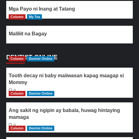
Mga Payo ni Inang at Tatang
Column
My Tea
Maliliit na Bagay
DENTIST ONLINE
Column
Dentist Online
Tooth decay ni baby maiiwasan kapag maagap si
Mommy
0
Column
Dentist Online
Ang sakit ng ngipin ay babala, huwag hintaying
mamaga
0
Column
Dentist Online