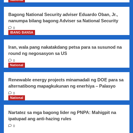
organ problem
–
Bagong National Security adviser Eduardo Oban, Jr.,
ayon
nanumpa bilang bagong Adviser sa National Security
sa
mga
0
IBANG BANSA
eksperto
Iran, wala pang nakatakdang petsa para sa susunod na
round ng negosasyon sa US
0
National
Renewable energy projects minamadali ng DOE para sa
alternatibong mapagkukunan ng enerhiya – Palasyo
0
National
Nartatez sa mga bagong lider ng PNPA: Mahigpit na
ipatupad ang anti-hazing rules
0