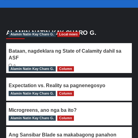
ALAMIN NATIN KAY CHARO G.
Alamin Natin Kay Charo G.
Local news
Bataan, nagdeklara ng State of Calamity dahil sa
ASF
0
Alamin Natin Kay Charo G.
Column
Expectation vs. Reality sa pagnenegosyo
Alamin Natin Kay Charo G.
0
Column
Microgreens, ano nga ba ito?
Alamin Natin Kay Charo G.
0
Column
Ang Sansibar Blade sa makabagong panahon