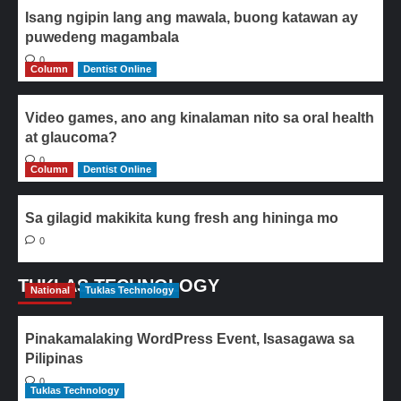
Isang ngipin lang ang mawala, buong katawan ay
puwedeng magambala
0
Column
Dentist Online
Video games, ano ang kinalaman nito sa oral health
at glaucoma?
0
Column
Dentist Online
Sa gilagid makikita kung fresh ang hininga mo
0
TUKLAS TECHNOLOGY
National
Tuklas Technology
Pinakamalaking WordPress Event, Isasagawa sa
Pilipinas
0
Tuklas Technology