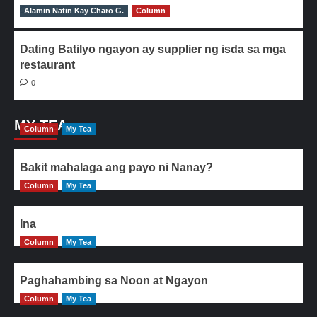
Alamin Natin Kay Charo G.
0
Column
Dating Batilyo ngayon ay supplier ng isda sa mga
restaurant
0
MY TEA
Column
My Tea
Bakit mahalaga ang payo ni Nanay?
Column
My Tea
Ina
Column
My Tea
Paghahambing sa Noon at Ngayon
Column
My Tea