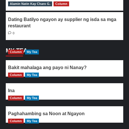
Alamin Natin Kay Charo G.
0
Column
Dating Batilyo ngayon ay supplier ng isda sa mga
restaurant
0
MY TEA
Column
My Tea
Bakit mahalaga ang payo ni Nanay?
Column
My Tea
Ina
Column
My Tea
Paghahambing sa Noon at Ngayon
Column
My Tea