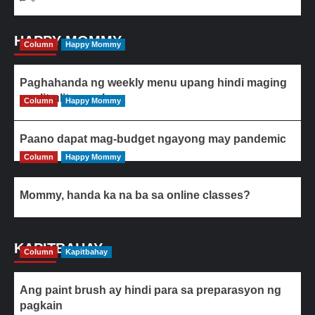
HAPPY MOMMY
Column
Happy Mommy
Paghahanda ng weekly menu upang hindi maging
paulit-ulit ang ulam
Column
Happy Mommy
Paano dapat mag-budget ngayong may pandemic
Column
Happy Mommy
Mommy, handa ka na ba sa online classes?
KAPITBAHAY
Column
Kapitbahay
Ang paint brush ay hindi para sa preparasyon ng
pagkain