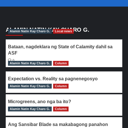
ALAMIN NATIN KAY CHARO G.
Alamin Natin Kay Charo G.
Local news
Bataan, nagdeklara ng State of Calamity dahil sa
ASF
0
Alamin Natin Kay Charo G.
Column
Expectation vs. Reality sa pagnenegosyo
Alamin Natin Kay Charo G.
0
Column
Microgreens, ano nga ba ito?
Alamin Natin Kay Charo G.
0
Column
Ang Sansibar Blade sa makabagong panahon