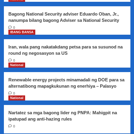
Bagong National Security adviser Eduardo Oban, Jr.,
nanumpa bilang bagong Adviser sa National Security
0
IBANG BANSA
Iran, wala pang nakatakdang petsa para sa susunod na
round ng negosasyon sa US
0
National
Renewable energy projects minamadali ng DOE para sa
alternatibong mapagkukunan ng enerhiya – Palasyo
0
National
Nartatez sa mga bagong lider ng PNPA: Mahigpit na
ipatupad ang anti-hazing rules
0