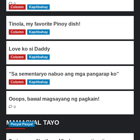
0
Column
Kapitbahay
Tinola, my favorite Pinoy dish!
Column
0
Kapitbahay
Love ko si Daddy
Column
0
Kapitbahay
“Sa sementaryo nabuo ang mga pangarap ko“
Column
0
Kapitbahay
Ooops, bawal magsayang ng pagkain!
0
MAMASYAL TAYO
Pasyal Pasyal