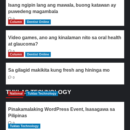
Isang ngipin lang ang mawala, buong katawan ay
puwedeng magambala
0
Column
Dentist Online
Video games, ano ang kinalaman nito sa oral health
at glaucoma?
0
Column
Dentist Online
Sa gilagid makikita kung fresh ang hininga mo
0
TUKLAS TECHNOLOGY
National
Tuklas Technology
Pinakamalaking WordPress Event, Isasagawa sa
Pilipinas
0
Tuklas Technology