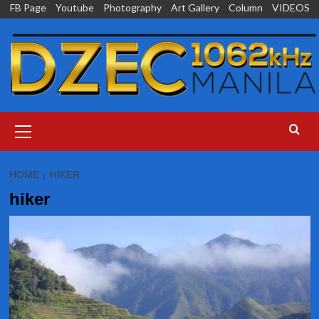
Skip
FB Page
Youtube
Photography
Art Gallery
Column
VIDEOS
to
content
Primary
Menu
HOME
HIKER
hiker