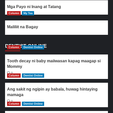
Mga Payo ni Inang at Tatang
Column
My Tea
Maliliit na Bagay
DENTIST ONLINE
Column
Dentist Online
Tooth decay ni baby maiiwasan kapag maagap si
Mommy
0
Column
Dentist Online
Ang sakit ng ngipin ay babala, huwag hintaying
mamaga
0
Column
Dentist Online