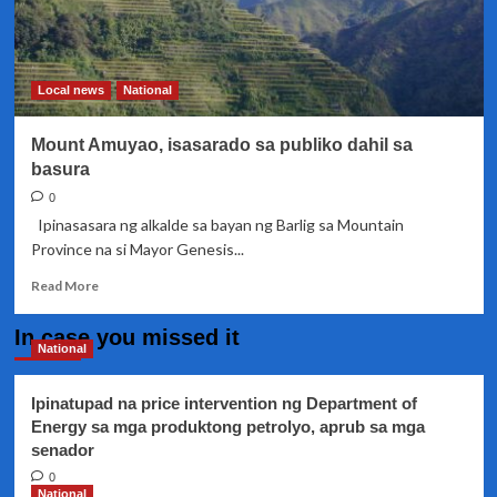
Local news
National
Mount Amuyao, isasarado sa publiko dahil sa
basura
0
Ipinasasara ng alkalde sa bayan ng Barlig sa Mountain
Province na si Mayor Genesis...
Read
Read More
more
about
In case you missed it
Mount
National
Amuyao,
isasarado
Ipinatupad na price intervention ng Department of
sa
Energy sa mga produktong petrolyo, aprub sa mga
publiko
senador
dahil
sa
0
basura
National