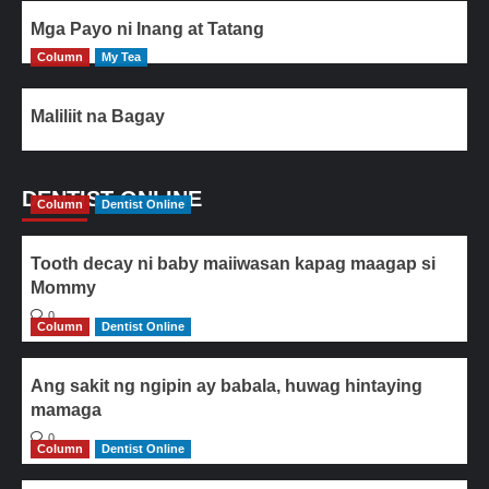
Mga Payo ni Inang at Tatang
Column
My Tea
Maliliit na Bagay
DENTIST ONLINE
Column
Dentist Online
Tooth decay ni baby maiiwasan kapag maagap si
Mommy
0
Column
Dentist Online
Ang sakit ng ngipin ay babala, huwag hintaying
mamaga
0
Column
Dentist Online