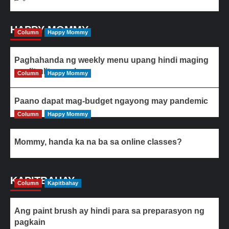
HAPPY MOMMY
Column
Happy Mommy
Paghahanda ng weekly menu upang hindi maging
paulit-ulit ang ulam
Column
Happy Mommy
Paano dapat mag-budget ngayong may pandemic
Column
Happy Mommy
Mommy, handa ka na ba sa online classes?
KAPITBAHAY
Column
Kapitbahay
Ang paint brush ay hindi para sa preparasyon ng
pagkain