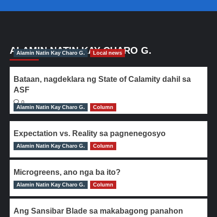
ALAMIN NATIN KAY CHARO G.
Alamin Natin Kay Charo G.
Local news
Bataan, nagdeklara ng State of Calamity dahil sa
ASF
0
Alamin Natin Kay Charo G.
Column
Expectation vs. Reality sa pagnenegosyo
Alamin Natin Kay Charo G.
0
Column
Microgreens, ano nga ba ito?
Alamin Natin Kay Charo G.
0
Column
Ang Sansibar Blade sa makabagong panahon