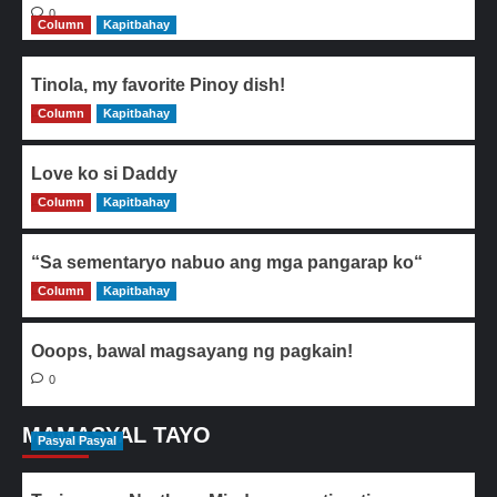
0
Column
Kapitbahay
Tinola, my favorite Pinoy dish!
Column
0
Kapitbahay
Love ko si Daddy
Column
0
Kapitbahay
“Sa sementaryo nabuo ang mga pangarap ko“
Column
0
Kapitbahay
Ooops, bawal magsayang ng pagkain!
0
MAMASYAL TAYO
Pasyal Pasyal