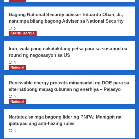
sa
June
Bagong National Security adviser Eduardo Oban, Jr.,
28
nanumpa bilang bagong Adviser sa National Security
0
IBANG BANSA
Iran, wala pang nakatakdang petsa para sa susunod na
round ng negosasyon sa US
0
National
Renewable energy projects minamadali ng DOE para sa
alternatibong mapagkukunan ng enerhiya – Palasyo
0
National
Nartatez sa mga bagong lider ng PNPA: Mahigpit na
ipatupad ang anti-hazing rules
0