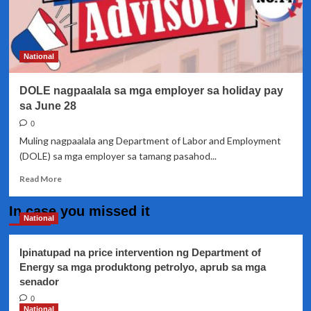
National
DOLE nagpaalala sa mga employer sa holiday pay
sa June 28
0
Muling nagpaalala ang Department of Labor and Employment
(DOLE) sa mga employer sa tamang pasahod...
Read
Read More
more
about
In case you missed it
DOLE
National
nagpaalala
sa
Ipinatupad na price intervention ng Department of
mga
Energy sa mga produktong petrolyo, aprub sa mga
employer
senador
sa
holiday
0
pay
National