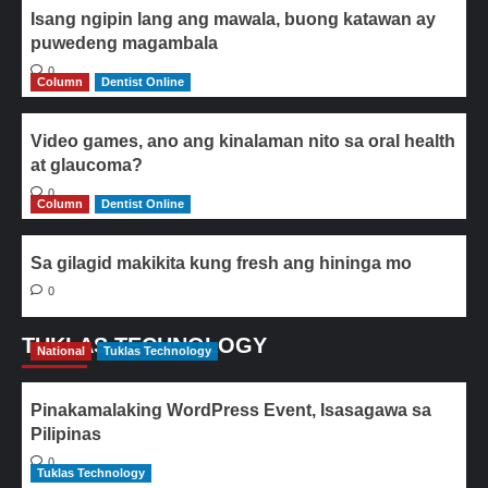
Isang ngipin lang ang mawala, buong katawan ay
puwedeng magambala
0
Column
Dentist Online
Video games, ano ang kinalaman nito sa oral health
at glaucoma?
0
Column
Dentist Online
Sa gilagid makikita kung fresh ang hininga mo
0
TUKLAS TECHNOLOGY
National
Tuklas Technology
Pinakamalaking WordPress Event, Isasagawa sa
Pilipinas
0
Tuklas Technology