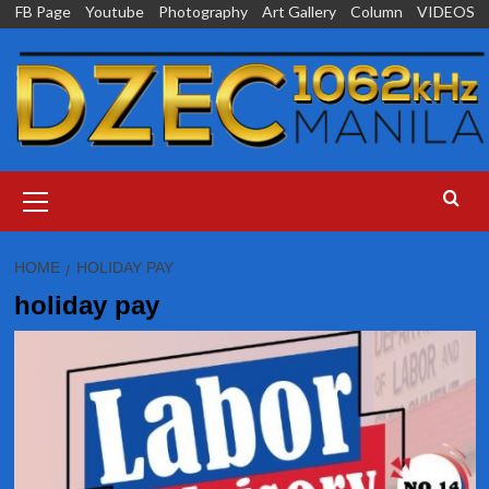
Skip
FB Page
Youtube
Photography
Art Gallery
Column
VIDEOS
to
content
Primary
Menu
HOME
HOLIDAY PAY
holiday pay