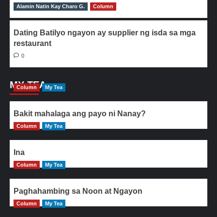
Alamin Natin Kay Charo G.
0
Column
Dating Batilyo ngayon ay supplier ng isda sa mga
restaurant
0
MY TEA
Column
My Tea
Bakit mahalaga ang payo ni Nanay?
Column
My Tea
Ina
Column
My Tea
Paghahambing sa Noon at Ngayon
Column
My Tea