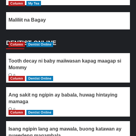
Column
My Tea
Maliliit na Bagay
DENTIST ONLINE
Column
Dentist Online
Tooth decay ni baby maiiwasan kapag maagap si
Mommy
0
Column
Dentist Online
Ang sakit ng ngipin ay babala, huwag hintaying
mamaga
0
Column
Dentist Online
Isang ngipin lang ang mawala, buong katawan ay
puwedeng magambala