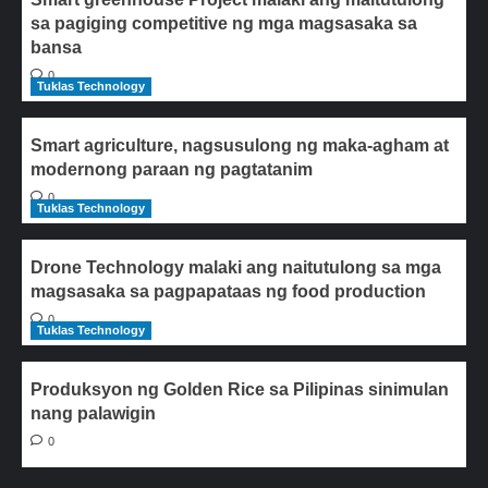
sa pagiging competitive ng mga magsasaka sa
bansa
0
Tuklas Technology
Smart agriculture, nagsusulong ng maka-agham at
modernong paraan ng pagtatanim
0
Tuklas Technology
Drone Technology malaki ang naitutulong sa mga
magsasaka sa pagpapataas ng food production
0
Tuklas Technology
Produksyon ng Golden Rice sa Pilipinas sinimulan
nang palawigin
0