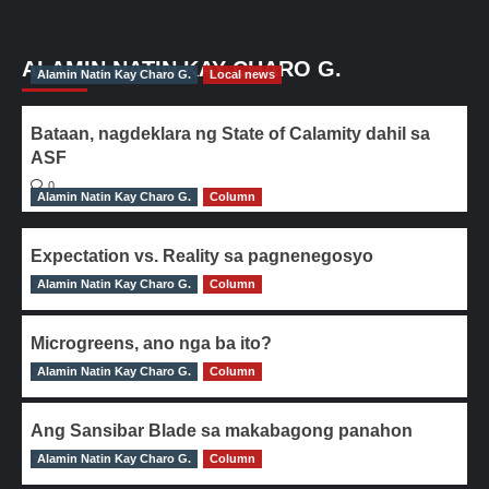
ALAMIN NATIN KAY CHARO G.
Alamin Natin Kay Charo G.
Local news
Bataan, nagdeklara ng State of Calamity dahil sa
ASF
0
Alamin Natin Kay Charo G.
Column
Expectation vs. Reality sa pagnenegosyo
Alamin Natin Kay Charo G.
0
Column
Microgreens, ano nga ba ito?
Alamin Natin Kay Charo G.
0
Column
Ang Sansibar Blade sa makabagong panahon
Alamin Natin Kay Charo G.
0
Column