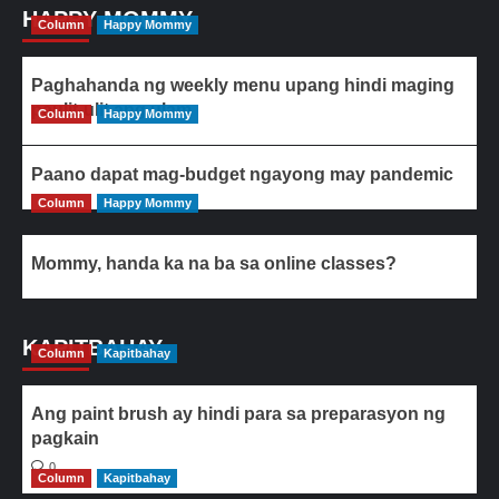
HAPPY MOMMY
Column
Happy Mommy
Paghahanda ng weekly menu upang hindi maging
paulit-ulit ang ulam
Column
Happy Mommy
Paano dapat mag-budget ngayong may pandemic
Column
Happy Mommy
Mommy, handa ka na ba sa online classes?
KAPITBAHAY
Column
Kapitbahay
Ang paint brush ay hindi para sa preparasyon ng
pagkain
0
Column
Kapitbahay