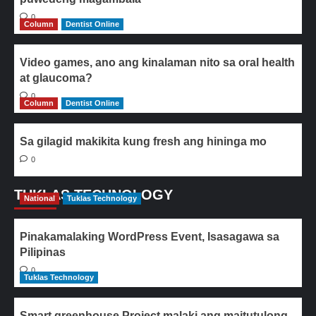
0
Column
Dentist Online
Video games, ano ang kinalaman nito sa oral health
at glaucoma?
0
Column
Dentist Online
Sa gilagid makikita kung fresh ang hininga mo
0
TUKLAS TECHNOLOGY
National
Tuklas Technology
Pinakamalaking WordPress Event, Isasagawa sa
Pilipinas
0
Tuklas Technology
Smart greenhouse Project malaki ang maitutulong