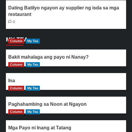
Dating Batilyo ngayon ay supplier ng isda sa mga
restaurant
0
MY TEA
Column
My Tea
Bakit mahalaga ang payo ni Nanay?
Column
My Tea
Ina
Column
My Tea
Paghahambing sa Noon at Ngayon
Column
My Tea
Mga Payo ni Inang at Tatang