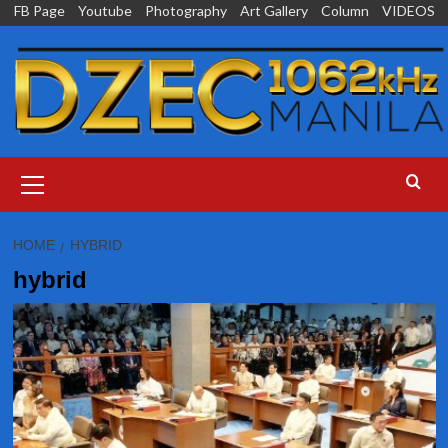
Skip
FB Page
Youtube
Photography
Art Gallery
Column
VIDEOS
to
content
Primary
Menu
HOME
HYBRID
hybrid