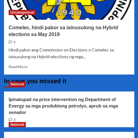
Appointments
Uncategorized
Comelec, hindi pabor sa isinusulong na Hybrid
elections sa May 2019
0
Hindi pabor ang Commission on Elections o Comelec sa
isinusulong na Hybrid elections ng mga...
Read
Read More
more
about
In case you missed it
Comelec,
National
hindi
pabor
Ipinatupad na price intervention ng Department of
sa
Energy sa mga produktong petrolyo, aprub sa mga
isinusulong
senador
na
Hybrid
0
elections
National
sa
May