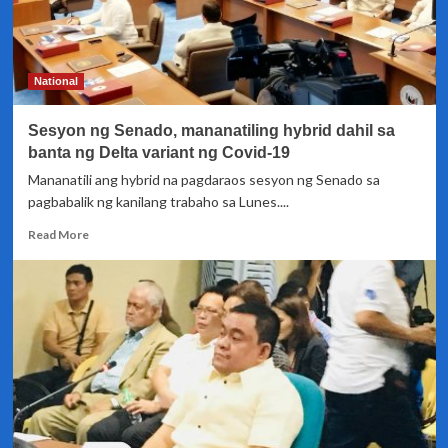
National
Sesyon ng Senado, mananatiling hybrid dahil sa
banta ng Delta variant ng Covid-19
Mananatili ang hybrid na pagdaraos sesyon ng Senado sa
pagbabalik ng kanilang trabaho sa Lunes....
Read
Read More
more
about
Sesyon
ng
Senado,
mananatiling
hybrid
dahil
sa
banta
ng