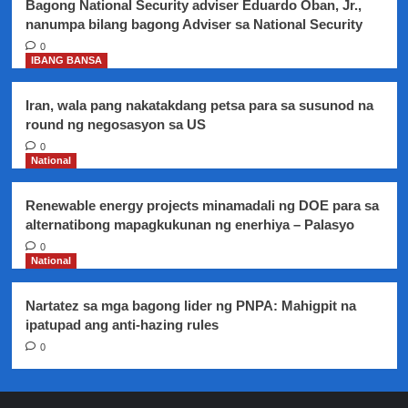
Bagong National Security adviser Eduardo Oban, Jr.,
2019
nanumpa bilang bagong Adviser sa National Security
0
IBANG BANSA
Iran, wala pang nakatakdang petsa para sa susunod na
round ng negosasyon sa US
0
National
Renewable energy projects minamadali ng DOE para sa
alternatibong mapagkukunan ng enerhiya – Palasyo
0
National
Nartatez sa mga bagong lider ng PNPA: Mahigpit na
ipatupad ang anti-hazing rules
0