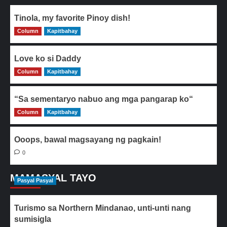
Tinola, my favorite Pinoy dish!
Column
0
Kapitbahay
Love ko si Daddy
Column
0
Kapitbahay
“Sa sementaryo nabuo ang mga pangarap ko“
Column
0
Kapitbahay
Ooops, bawal magsayang ng pagkain!
0
MAMASYAL TAYO
Pasyal Pasyal
Turismo sa Northern Mindanao, unti-unti nang
sumisigla