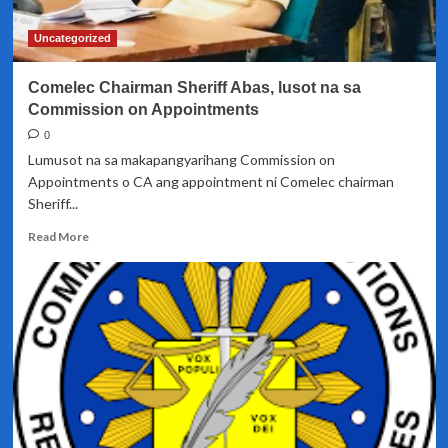
Delta
variant
Uncategorized
ng
Covid-
Comelec Chairman Sheriff Abas, lusot na sa
19
Commission on Appointments
0
Lumusot na sa makapangyarihang Commission on
Appointments o CA ang appointment ni Comelec chairman
Sheriff...
Read
Read More
more
about
Comelec
Chairman
Sheriff
Abas,
lusot
na
sa
Commission
on