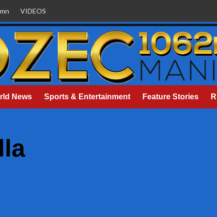
umn
VIDEOS
rld News
Sports & Entertainment
Feature Stories
R
lla