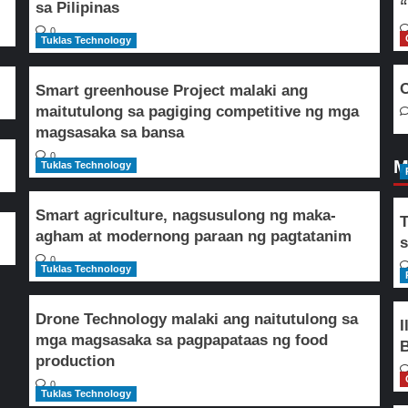
“
sa Pilipinas
0
Tuklas Technology
O
Smart greenhouse Project malaki ang
maitutulong sa pagiging competitive ng mga
magsasaka sa bansa
0
M
Tuklas Technology
Smart agriculture, nagsusulong ng maka-
T
agham at modernong paraan ng pagtatanim
s
0
Tuklas Technology
Drone Technology malaki ang naitutulong sa
I
mga magsasaka sa pagpapataas ng food
B
production
0
Tuklas Technology