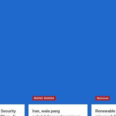
IBANG BANSA
National
 Security
Iran, wala pang
Renewable 