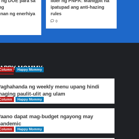
 ng DOE para sa
lider ng PNPA: Mahigpit na
ng
ipatupad ang anti-hazing
nan ng enerhiya
rules
0
APPY MOMMY
Column
Happy Mommy
aghahanda ng weekly menu upang hindi
aging paulit-ulit ang ulam
Column
Happy Mommy
Paano dapat mag-budget ngayong may
pandemic
Column
Happy Mommy