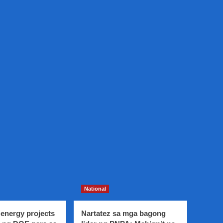
National
energy projects
Nartatez sa mga bagong