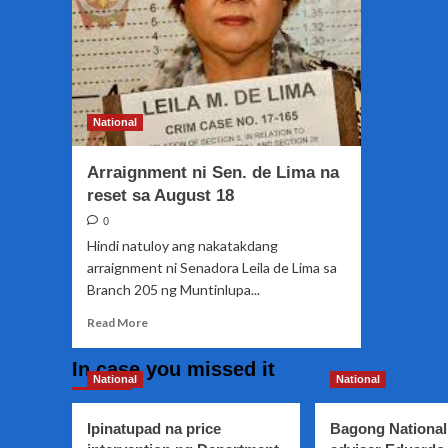
National
Arraignment ni Sen. de Lima na
reset sa August 18
0
Hindi natuloy ang nakatakdang
arraignment ni Senadora Leila de Lima sa
Branch 205 ng Muntinlupa...
Read
Read More
more
about
In case you missed it
Arraignment
National
National
ni
Sen.
Ipinatupad na price
Bagong National
de