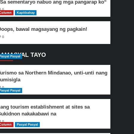
Sa sementaryo nabuo ang mga pangarap ko“
0
Column
Kapitbahay
oops, bawal magsayang ng pagkain!
0
AMASYAL TAYO
Pasyal Pasyal
urismo sa Northern Mindanao, unti-unti nang
umisigla
0
Pasyal Pasyal
lang tourism establishment at sites sa
ukidnon nakakabawi na
0
Column
Pasyal Pasyal