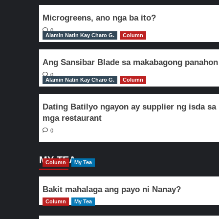
Microgreens, ano nga ba ito?
0
Alamin Natin Kay Charo G.
Column
Ang Sansibar Blade sa makabagong panahon
0
Alamin Natin Kay Charo G.
Column
Dating Batilyo ngayon ay supplier ng isda sa
mga restaurant
0
MY TEA
Column
My Tea
Bakit mahalaga ang payo ni Nanay?
Column
My Tea