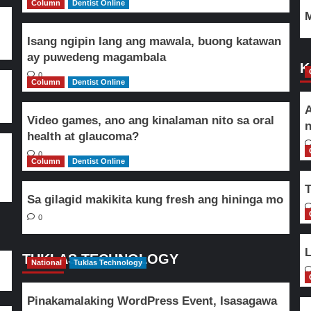
Column
Dentist Online
M
Isang ngipin lang ang mawala, buong katawan
ay puwedeng magambala
K
0
Column
Dentist Online
A
Video games, ano ang kinalaman nito sa oral
n
health at glaucoma?
0
Column
Dentist Online
T
Sa gilagid makikita kung fresh ang hininga mo
0
L
TUKLAS TECHNOLOGY
National
Tuklas Technology
Pinakamalaking WordPress Event, Isasagawa