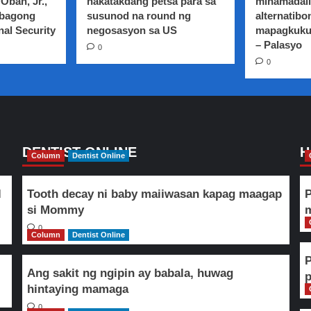
Oban, Jr.,
nakatakdang petsa para sa
minamadali
 bagong
susunod na round ng
alternatibo
nal Security
negosasyon sa US
mapagkuku
– Palasyo
0
0
DENTIST ONLINE
H
Column
Dentist Online
l
Tooth decay ni baby maiiwasan kapag maagap
P
si Mommy
m
0
Column
Dentist Online
Ang sakit ng ngipin ay babala, huwag
hintaying mamaga
0