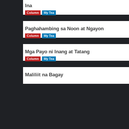
Ina
Column
My Tea
Paghahambing sa Noon at Ngayon
Column
My Tea
Mga Payo ni Inang at Tatang
Column
My Tea
Maliliit na Bagay