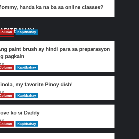
ommy, handa ka na ba sa online classes?
APITBAHAY
Column
Kapitbahay
ng paint brush ay hindi para sa preparasyon
g pagkain
0
Column
Kapitbahay
inola, my favorite Pinoy dish!
0
Column
Kapitbahay
ove ko si Daddy
0
Column
Kapitbahay