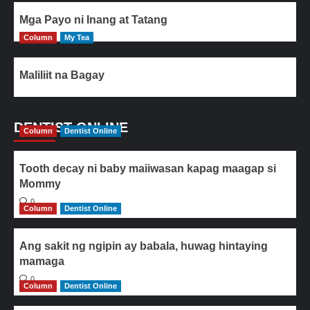
Mga Payo ni Inang at Tatang
Column
My Tea
Maliliit na Bagay
DENTIST ONLINE
Column
Dentist Online
Tooth decay ni baby maiiwasan kapag maagap si
Mommy
0
Column
Dentist Online
Ang sakit ng ngipin ay babala, huwag hintaying
mamaga
0
Column
Dentist Online