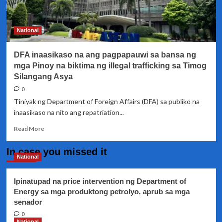
turista
na
ikinulong
National
sa
Myanmar
DFA inaasikaso na ang pagpapauwi sa bansa ng
mga Pinoy na biktima ng illegal trafficking sa Timog
Silangang Asya
0
Tiniyak ng Department of Foreign Affairs (DFA) sa publiko na
inaasikaso na nito ang repatriation...
Read
Read More
more
about
In case you missed it
DFA
National
inaasikaso
na
Ipinatupad na price intervention ng Department of
ang
Energy sa mga produktong petrolyo, aprub sa mga
pagpapauwi
senador
sa
bansa
0
ng
National