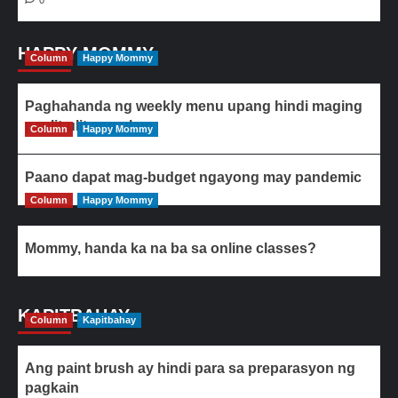
0
HAPPY MOMMY
Column
Happy Mommy
Paghahanda ng weekly menu upang hindi maging
paulit-ulit ang ulam
Column
Happy Mommy
Paano dapat mag-budget ngayong may pandemic
Column
Happy Mommy
Mommy, handa ka na ba sa online classes?
KAPITBAHAY
Column
Kapitbahay
Ang paint brush ay hindi para sa preparasyon ng
pagkain