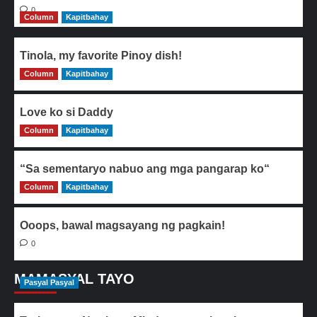
0
Column
Kapitbahay
Tinola, my favorite Pinoy dish!
Column
0
Kapitbahay
Love ko si Daddy
Column
0
Kapitbahay
“Sa sementaryo nabuo ang mga pangarap ko“
Column
0
Kapitbahay
Ooops, bawal magsayang ng pagkain!
0
MAMASYAL TAYO
Pasyal Pasyal