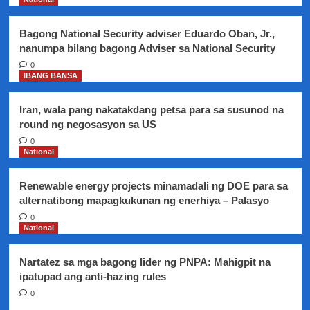
mga
Pinoy
Bagong National Security adviser Eduardo Oban, Jr.,
na
nanumpa bilang bagong Adviser sa National Security
biktima
ng
0
IBANG BANSA
illegal
trafficking
sa
Iran, wala pang nakatakdang petsa para sa susunod na
Timog
round ng negosasyon sa US
Silangang
0
Asya
National
Renewable energy projects minamadali ng DOE para sa
alternatibong mapagkukunan ng enerhiya – Palasyo
0
National
Nartatez sa mga bagong lider ng PNPA: Mahigpit na
ipatupad ang anti-hazing rules
0