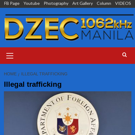
Skip
FB Page
Youtube
Photography
Art Gallery
Column
VIDEOS
to
content
Primary
Menu
HOME
ILLEGAL TRAFFICKING
Illegal trafficking