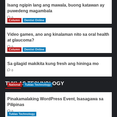
Isang ngipin lang ang mawala, buong katawan ay
puwedeng magambala
0
Column
Dentist Online
Video games, ano ang kinalaman nito sa oral health
at glaucoma?
0
Column
Dentist Online
Sa gilagid makikita kung fresh ang hininga mo
0
TUKLAS TECHNOLOGY
National
Tuklas Technology
Pinakamalaking WordPress Event, Isasagawa sa
Pilipinas
0
Tuklas Technology