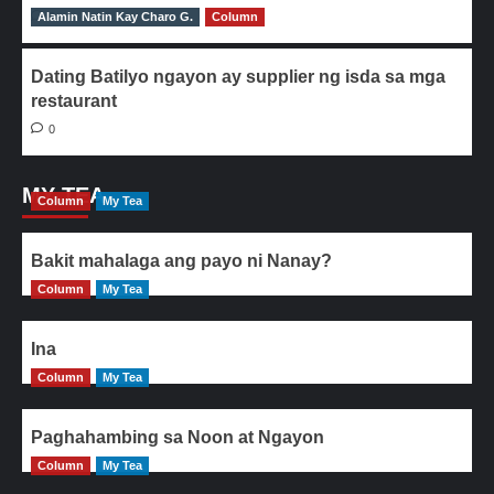
Alamin Natin Kay Charo G.
0
Column
Dating Batilyo ngayon ay supplier ng isda sa mga
restaurant
0
MY TEA
Column
My Tea
Bakit mahalaga ang payo ni Nanay?
Column
My Tea
Ina
Column
My Tea
Paghahambing sa Noon at Ngayon
Column
My Tea