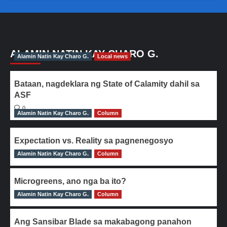
ALAMIN NATIN KAY CHARO G.
Alamin Natin Kay Charo G.
Local news
Bataan, nagdeklara ng State of Calamity dahil sa
ASF
0
Alamin Natin Kay Charo G.
Column
Expectation vs. Reality sa pagnenegosyo
Alamin Natin Kay Charo G.
0
Column
Microgreens, ano nga ba ito?
Alamin Natin Kay Charo G.
0
Column
Ang Sansibar Blade sa makabagong panahon