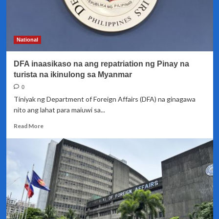
National
DFA inaasikaso na ang repatriation ng Pinay na
turista na ikinulong sa Myanmar
0
Tiniyak ng Department of Foreign Affairs (DFA) na ginagawa
nito ang lahat para maiuwi sa...
Read
Read More
more
about
DFA
inaasikaso
na
ang
repatriation
ng
Pinay
na