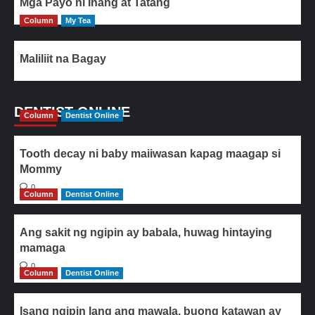
Mga Payo ni Inang at Tatang
Column
My Tea
Maliliit na Bagay
DENTIST ONLINE
Column
Dentist Online
Tooth decay ni baby maiiwasan kapag maagap si
Mommy
0
Column
Dentist Online
Ang sakit ng ngipin ay babala, huwag hintaying
mamaga
0
Column
Dentist Online
Isang ngipin lang ang mawala, buong katawan ay