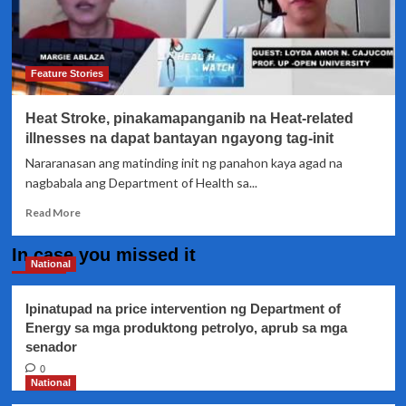
Feature Stories
Heat Stroke, pinakamapanganib na Heat-related
illnesses na dapat bantayan ngayong tag-init
Nararanasan ang matinding init ng panahon kaya agad na
nagbabala ang Department of Health sa...
Read
Read More
more
about
In case you missed it
Heat
National
Stroke,
pinakamapanganib
Ipinatupad na price intervention ng Department of
na
Energy sa mga produktong petrolyo, aprub sa mga
Heat-
senador
related
illnesses
0
na
National
dapat