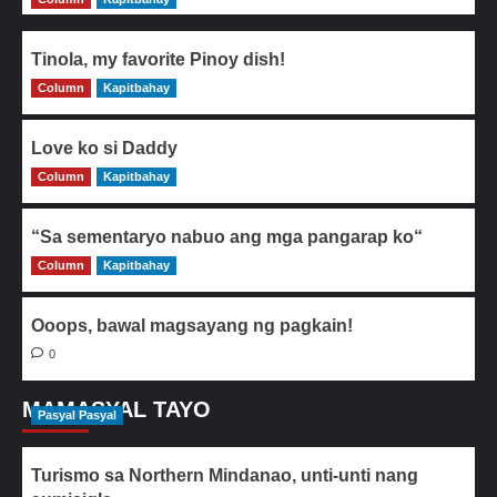
Tinola, my favorite Pinoy dish!
Column
0
Kapitbahay
Love ko si Daddy
Column
0
Kapitbahay
“Sa sementaryo nabuo ang mga pangarap ko“
Column
0
Kapitbahay
Ooops, bawal magsayang ng pagkain!
0
MAMASYAL TAYO
Pasyal Pasyal
Turismo sa Northern Mindanao, unti-unti nang