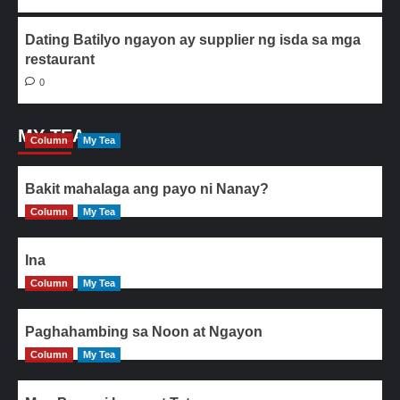
Dating Batilyo ngayon ay supplier ng isda sa mga
restaurant
0
MY TEA
Column
My Tea
Bakit mahalaga ang payo ni Nanay?
Column
My Tea
Ina
Column
My Tea
Paghahambing sa Noon at Ngayon
Column
My Tea