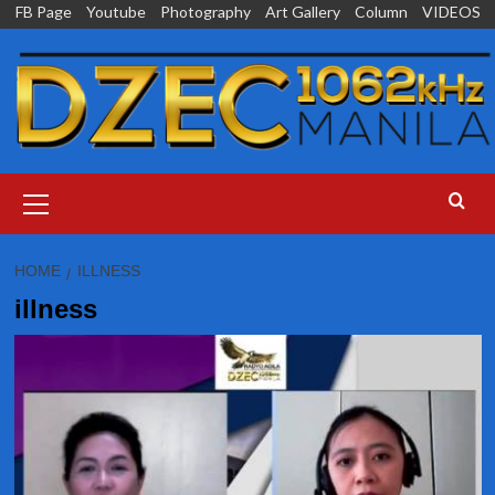
Skip
FB Page
Youtube
Photography
Art Gallery
Column
VIDEOS
to
content
Primary
Menu
HOME
ILLNESS
illness