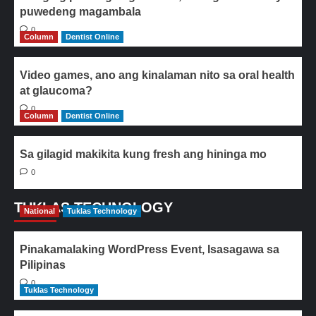
puwedeng magambala
0
Column
Dentist Online
Video games, ano ang kinalaman nito sa oral health
at glaucoma?
0
Column
Dentist Online
Sa gilagid makikita kung fresh ang hininga mo
0
TUKLAS TECHNOLOGY
National
Tuklas Technology
Pinakamalaking WordPress Event, Isasagawa sa
Pilipinas
0
Tuklas Technology