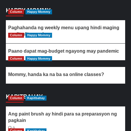
HAPPY MOMMY
Column
Happy Mommy
Paghahanda ng weekly menu upang hindi maging
paulit-ulit ang ulam
Column
Happy Mommy
Paano dapat mag-budget ngayong may pandemic
Column
Happy Mommy
Mommy, handa ka na ba sa online classes?
KAPITBAHAY
Column
Kapitbahay
Ang paint brush ay hindi para sa preparasyon ng
pagkain
0
Column
Kapitbahay