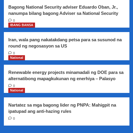
bantayan
Bagong National Security adviser Eduardo Oban, Jr.,
ngayong
nanumpa bilang bagong Adviser sa National Security
tag-
init
0
IBANG BANSA
Iran, wala pang nakatakdang petsa para sa susunod na
round ng negosasyon sa US
0
National
Renewable energy projects minamadali ng DOE para sa
alternatibong mapagkukunan ng enerhiya – Palasyo
0
National
Nartatez sa mga bagong lider ng PNPA: Mahigpit na
ipatupad ang anti-hazing rules
0