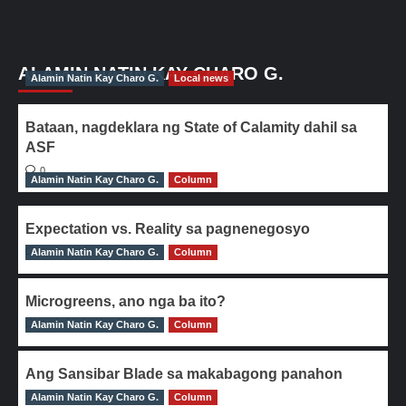
ALAMIN NATIN KAY CHARO G.
Alamin Natin Kay Charo G.
Local news
Bataan, nagdeklara ng State of Calamity dahil sa
ASF
0
Alamin Natin Kay Charo G.
Column
Expectation vs. Reality sa pagnenegosyo
Alamin Natin Kay Charo G.
0
Column
Microgreens, ano nga ba ito?
Alamin Natin Kay Charo G.
0
Column
Ang Sansibar Blade sa makabagong panahon
Alamin Natin Kay Charo G.
0
Column