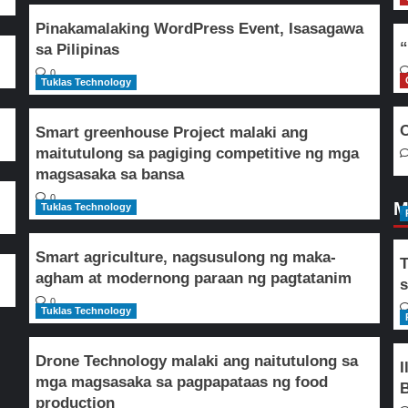
Pinakamalaking WordPress Event, Isasagawa
“
sa Pilipinas
0
Tuklas Technology
O
Smart greenhouse Project malaki ang
maitutulong sa pagiging competitive ng mga
magsasaka sa bansa
0
M
Tuklas Technology
Smart agriculture, nagsusulong ng maka-
T
agham at modernong paraan ng pagtatanim
s
0
Tuklas Technology
Drone Technology malaki ang naitutulong sa
I
mga magsasaka sa pagpapataas ng food
B
production