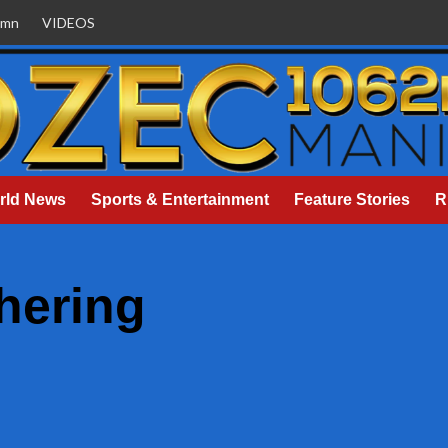
umn
VIDEOS
rld News
Sports & Entertainment
Feature Stories
R
thering