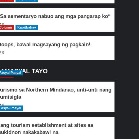
Sa sementaryo nabuo ang mga pangarap ko“
0
Column
Kapitbahay
oops, bawal magsayang ng pagkain!
0
AMASYAL TAYO
Pasyal Pasyal
urismo sa Northern Mindanao, unti-unti nang
umisigla
0
Pasyal Pasyal
lang tourism establishment at sites sa
ukidnon nakakabawi na