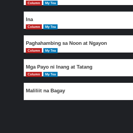
Column
My Tea
Ina
Column
My Tea
Paghahambing sa Noon at Ngayon
Column
My Tea
Mga Payo ni Inang at Tatang
Column
My Tea
Maliliit na Bagay