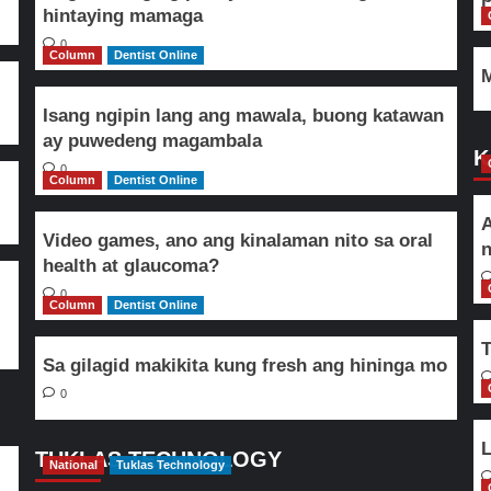
hintaying mamaga
0
Column
Dentist Online
M
Isang ngipin lang ang mawala, buong katawan
ay puwedeng magambala
K
0
Column
Dentist Online
A
Video games, ano ang kinalaman nito sa oral
n
health at glaucoma?
0
Column
Dentist Online
T
Sa gilagid makikita kung fresh ang hininga mo
0
L
TUKLAS TECHNOLOGY
National
Tuklas Technology