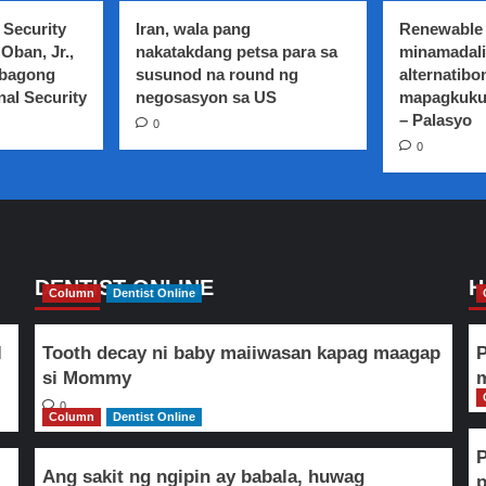
 Security
Iran, wala pang
Renewable 
Oban, Jr.,
nakatakdang petsa para sa
minamadali
 bagong
susunod na round ng
alternatibo
nal Security
negosasyon sa US
mapagkuku
– Palasyo
0
0
DENTIST ONLINE
H
Column
Dentist Online
l
Tooth decay ni baby maiiwasan kapag maagap
P
si Mommy
m
0
Column
Dentist Online
Ang sakit ng ngipin ay babala, huwag