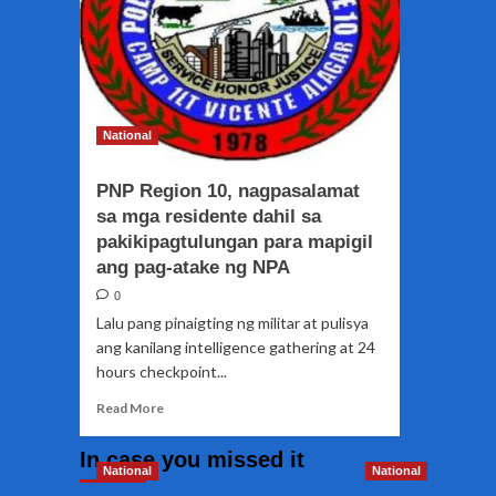
National
PNP Region 10, nagpasalamat
sa mga residente dahil sa
pakikipagtulungan para mapigil
ang pag-atake ng NPA
0
Lalu pang pinaigting ng militar at pulisya
ang kanilang intelligence gathering at 24
hours checkpoint...
Read
Read More
more
about
In case you missed it
PNP
National
National
Region