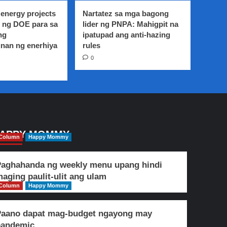
energy projects
Nartatez sa mga bagong
 ng DOE para sa
lider ng PNPA: Mahigpit na
ng
ipatupad ang anti-hazing
nan ng enerhiya
rules
0
APPY MOMMY
Column
Happy Mommy
aghahanda ng weekly menu upang hindi
aging paulit-ulit ang ulam
Column
Happy Mommy
Paano dapat mag-budget ngayong may
pandemic