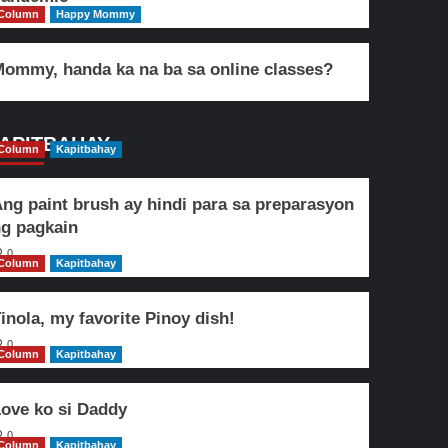
Column
Happy Mommy
ommy, handa ka na ba sa online classes?
APITBAHAY
Column
Kapitbahay
ng paint brush ay hindi para sa preparasyon
g pagkain
0
Column
Kapitbahay
inola, my favorite Pinoy dish!
0
Column
Kapitbahay
ove ko si Daddy
0
Column
Kapitbahay