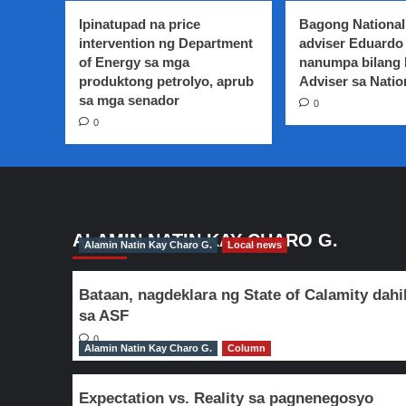
10,
Ipinatupad na price
Bagong National
nagpasalamat
intervention ng Department
adviser Eduardo 
sa
of Energy sa mga
nanumpa bilang
mga
produktong petrolyo, aprub
residente
Adviser sa Natio
dahil
sa mga senador
0
sa
0
pakikipagtulungan
para
mapigil
ang
pag-
atake
ng
ALAMIN NATIN KAY CHARO G.
Alamin Natin Kay Charo G.
Local news
NPA
Bataan, nagdeklara ng State of Calamity dahi
sa ASF
0
Alamin Natin Kay Charo G.
Column
Expectation vs. Reality sa pagnenegosyo