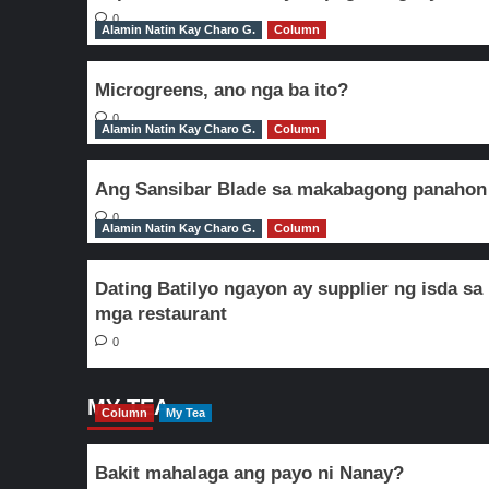
0
Alamin Natin Kay Charo G.
Column
Microgreens, ano nga ba ito?
0
Alamin Natin Kay Charo G.
Column
Ang Sansibar Blade sa makabagong panahon
0
Alamin Natin Kay Charo G.
Column
Dating Batilyo ngayon ay supplier ng isda sa
mga restaurant
0
MY TEA
Column
My Tea
Bakit mahalaga ang payo ni Nanay?