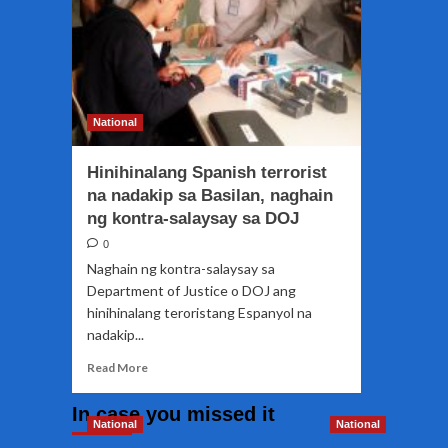
National
Hinihinalang Spanish terrorist
na nadakip sa Basilan, naghain
ng kontra-salaysay sa DOJ
0
Naghain ng kontra-salaysay sa
Department of Justice o DOJ ang
hinihinalang teroristang Espanyol na
nadakip...
Read
Read More
more
about
In case you missed it
Hinihinalang
National
National
Spanish