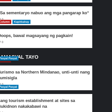
Sa sementaryo nabuo ang mga pangarap ko“
0
Column
Kapitbahay
oops, bawal magsayang ng pagkain!
0
AMASYAL TAYO
Pasyal Pasyal
urismo sa Northern Mindanao, unti-unti nang
umisigla
0
Pasyal Pasyal
lang tourism establishment at sites sa
ukidnon nakakabawi na