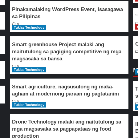
Pinakamalaking WordPress Event, Isasagawa
“
sa Pilipinas
0
Tuklas Technology
O
Smart greenhouse Project malaki ang
maitutulong sa pagiging competitive ng mga
magsasaka sa bansa
0
M
Tuklas Technology
Smart agriculture, nagsusulong ng maka-
T
agham at modernong paraan ng pagtatanim
s
0
Tuklas Technology
Drone Technology malaki ang naitutulong sa
I
mga magsasaka sa pagpapataas ng food
B
production