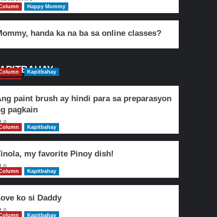
Column
Happy Mommy
ommy, handa ka na ba sa online classes?
APITBAHAY
Column
Kapitbahay
ng paint brush ay hindi para sa preparasyon
g pagkain
0
Column
Kapitbahay
inola, my favorite Pinoy dish!
0
Column
Kapitbahay
ove ko si Daddy
0
Column
Kapitbahay