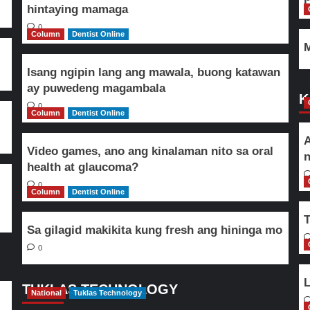
hintaying mamaga
0
Column
Dentist Online
M
Isang ngipin lang ang mawala, buong katawan
ay puwedeng magambala
K
0
Column
Dentist Online
A
Video games, ano ang kinalaman nito sa oral
n
health at glaucoma?
0
Column
Dentist Online
T
Sa gilagid makikita kung fresh ang hininga mo
0
L
TUKLAS TECHNOLOGY
National
Tuklas Technology