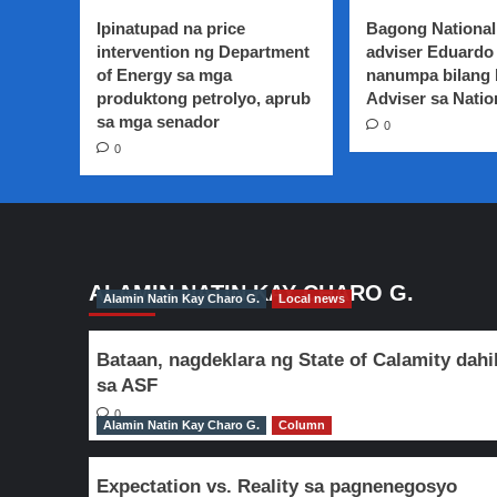
terrorist
Ipinatupad na price
Bagong National
na
intervention ng Department
adviser Eduardo 
nadakip
of Energy sa mga
nanumpa bilang
sa
produktong petrolyo, aprub
Basilan,
Adviser sa Natio
naghain
sa mga senador
0
ng
0
kontra-
salaysay
sa
DOJ
ALAMIN NATIN KAY CHARO G.
Alamin Natin Kay Charo G.
Local news
Bataan, nagdeklara ng State of Calamity dahi
sa ASF
0
Alamin Natin Kay Charo G.
Column
Expectation vs. Reality sa pagnenegosyo