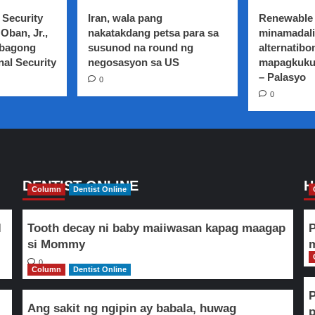
 Security
Iran, wala pang
Renewable 
Oban, Jr.,
nakatakdang petsa para sa
minamadali
 bagong
susunod na round ng
alternatibo
nal Security
negosasyon sa US
mapagkuku
– Palasyo
0
0
DENTIST ONLINE
H
Column
Dentist Online
l
Tooth decay ni baby maiiwasan kapag maagap
P
si Mommy
m
0
Column
Dentist Online
Ang sakit ng ngipin ay babala, huwag