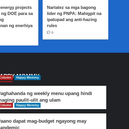
energy projects
Nartatez sa mga bagong
 ng DOE para sa
lider ng PNPA: Mahigpit na
ng
ipatupad ang anti-hazing
nan ng enerhiya
rules
0
APPY MOMMY
Column
Happy Mommy
aghahanda ng weekly menu upang hindi
aging paulit-ulit ang ulam
Column
Happy Mommy
Paano dapat mag-budget ngayong may
pandemic