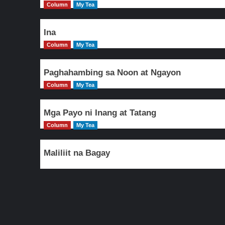
Column
My Tea
Ina
Column
My Tea
Paghahambing sa Noon at Ngayon
Column
My Tea
Mga Payo ni Inang at Tatang
Column
My Tea
Maliliit na Bagay