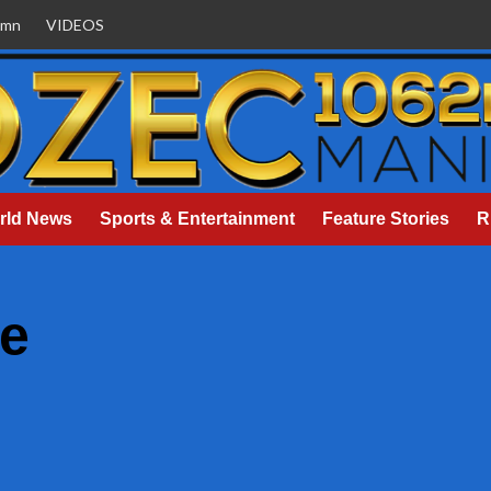
umn
VIDEOS
rld News
Sports & Entertainment
Feature Stories
R
te