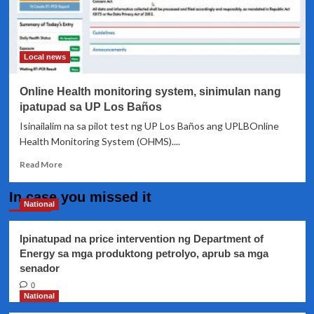
Local news
Online Health monitoring system, sinimulan nang
ipatupad sa UP Los Baños
Isinailalim na sa pilot test ng UP Los Baños ang UPLBOnline
Health Monitoring System (OHMS)....
Read
Read More
more
about
In case you missed it
Online
National
Health
monitoring
Ipinatupad na price intervention ng Department of
system,
Energy sa mga produktong petrolyo, aprub sa mga
sinimulan
senador
nang
ipatupad
0
sa
National
UP