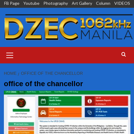
Skip
FB Page
Youtube
Photography
Art Gallery
Column
VIDEOS
to
content
Primary
Menu
HOME
OFFICE OF THE CHANCELLOR
office of the chancellor