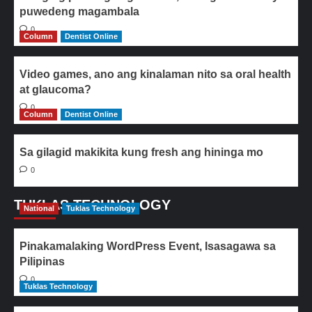
puwedeng magambala
0
Column
Dentist Online
Video games, ano ang kinalaman nito sa oral health
at glaucoma?
0
Column
Dentist Online
Sa gilagid makikita kung fresh ang hininga mo
0
TUKLAS TECHNOLOGY
National
Tuklas Technology
Pinakamalaking WordPress Event, Isasagawa sa
Pilipinas
0
Tuklas Technology