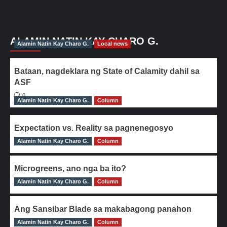
ALAMIN NATIN KAY CHARO G.
Alamin Natin Kay Charo G.
Local news
Bataan, nagdeklara ng State of Calamity dahil sa
ASF
0
Alamin Natin Kay Charo G.
Column
Expectation vs. Reality sa pagnenegosyo
Alamin Natin Kay Charo G.
0
Column
Microgreens, ano nga ba ito?
Alamin Natin Kay Charo G.
0
Column
Ang Sansibar Blade sa makabagong panahon
Alamin Natin Kay Charo G.
0
Column