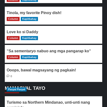
Tinola, my favorite Pinoy dish!
Column
0
Kapitbahay
Love ko si Daddy
Column
0
Kapitbahay
“Sa sementaryo nabuo ang mga pangarap ko“
Column
0
Kapitbahay
Ooops, bawal magsayang ng pagkain!
0
MAMASYAL TAYO
Pasyal Pasyal
Turismo sa Northern Mindanao, unti-unti nang