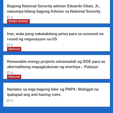
Los
Bagong National Security adviser Eduardo Oban, Jr.,
Baños
nanumpa bilang bagong Adviser sa National Security
0
IBANG BANSA
Iran, wala pang nakatakdang petsa para sa susunod na
round ng negosasyon sa US
0
National
Renewable energy projects minamadali ng DOE para sa
alternatibong mapagkukunan ng enerhiya – Palasyo
0
National
Nartatez sa mga bagong lider ng PNPA: Mahigpit na
ipatupad ang anti-hazing rules
0