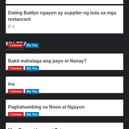
Dating Batilyo ngayon ay supplier ng isda sa mga
restaurant
0
MY TEA
Column
My Tea
Bakit mahalaga ang payo ni Nanay?
Column
My Tea
Ina
Column
My Tea
Paghahambing sa Noon at Ngayon
Column
My Tea