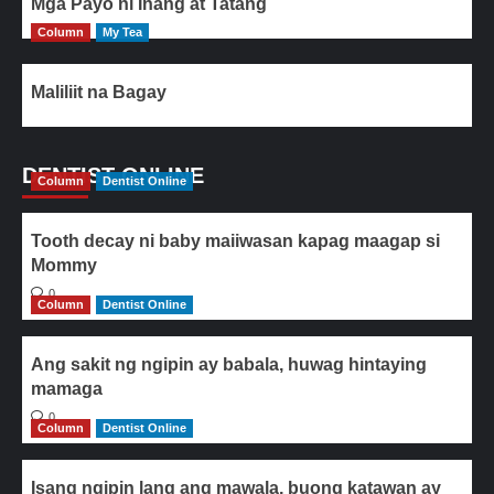
Mga Payo ni Inang at Tatang
Column
My Tea
Maliliit na Bagay
DENTIST ONLINE
Column
Dentist Online
Tooth decay ni baby maiiwasan kapag maagap si
Mommy
0
Column
Dentist Online
Ang sakit ng ngipin ay babala, huwag hintaying
mamaga
0
Column
Dentist Online
Isang ngipin lang ang mawala, buong katawan ay