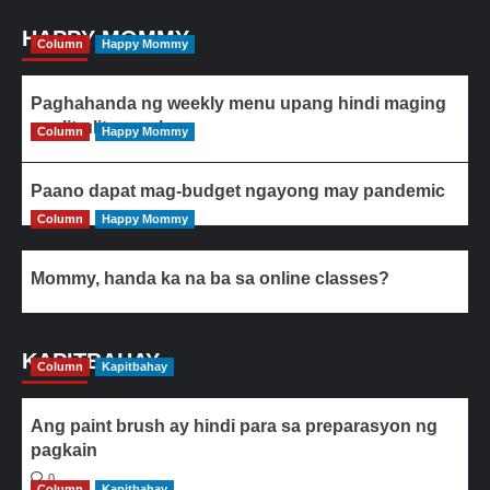
HAPPY MOMMY
Column
Happy Mommy
Paghahanda ng weekly menu upang hindi maging
paulit-ulit ang ulam
Column
Happy Mommy
Paano dapat mag-budget ngayong may pandemic
Column
Happy Mommy
Mommy, handa ka na ba sa online classes?
KAPITBAHAY
Column
Kapitbahay
Ang paint brush ay hindi para sa preparasyon ng
pagkain
0
Column
Kapitbahay