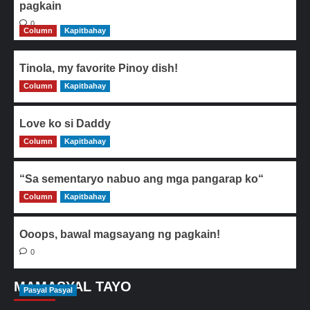
pagkain
0
Column
Kapitbahay
Tinola, my favorite Pinoy dish!
Column
0
Kapitbahay
Love ko si Daddy
Column
0
Kapitbahay
“Sa sementaryo nabuo ang mga pangarap ko“
Column
0
Kapitbahay
Ooops, bawal magsayang ng pagkain!
0
MAMASYAL TAYO
Pasyal Pasyal