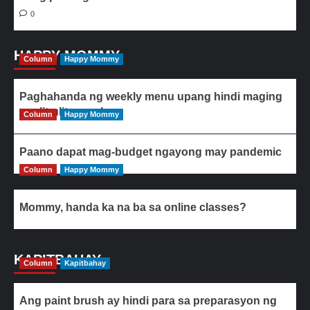
0
HAPPY MOMMY
Column
Happy Mommy
Paghahanda ng weekly menu upang hindi maging
paulit-ulit ang ulam
Column
Happy Mommy
Paano dapat mag-budget ngayong may pandemic
Column
Happy Mommy
Mommy, handa ka na ba sa online classes?
KAPITBAHAY
Column
Kapitbahay
Ang paint brush ay hindi para sa preparasyon ng