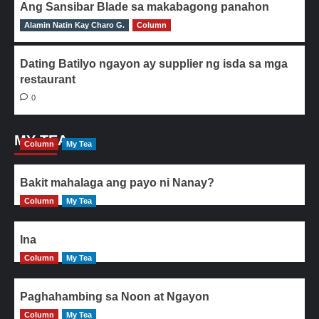
Ang Sansibar Blade sa makabagong panahon
Alamin Natin Kay Charo G.
0
Column
Dating Batilyo ngayon ay supplier ng isda sa mga
restaurant
0
MY TEA
Column
My Tea
Bakit mahalaga ang payo ni Nanay?
Column
My Tea
Ina
Column
My Tea
Paghahambing sa Noon at Ngayon
Column
My Tea