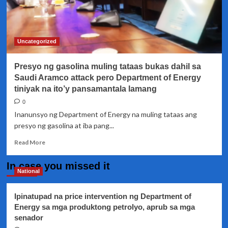
Uncategorized
Presyo ng gasolina muling tataas bukas dahil sa
Saudi Aramco attack pero Department of Energy
tiniyak na ito’y pansamantala lamang
0
Inanunsyo ng Department of Energy na muling tataas ang
presyo ng gasolina at iba pang...
Read
Read More
more
about
In case you missed it
Presyo
National
ng
gasolina
Ipinatupad na price intervention ng Department of
muling
Energy sa mga produktong petrolyo, aprub sa mga
tataas
senador
bukas
dahil