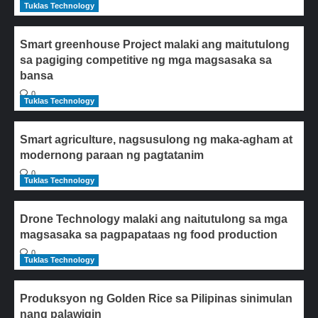
Tuklas Technology
Smart greenhouse Project malaki ang maitutulong
sa pagiging competitive ng mga magsasaka sa
bansa
0
Tuklas Technology
Smart agriculture, nagsusulong ng maka-agham at
modernong paraan ng pagtatanim
0
Tuklas Technology
Drone Technology malaki ang naitutulong sa mga
magsasaka sa pagpapataas ng food production
0
Tuklas Technology
Produksyon ng Golden Rice sa Pilipinas sinimulan
nang palawigin