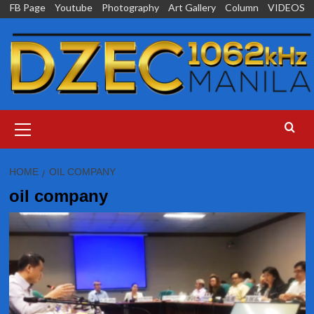
Skip
FB Page
Youtube
Photography
Art Gallery
Column
VIDEOS
to
content
Primary
Menu
HOME
OIL COMPANY
oil company