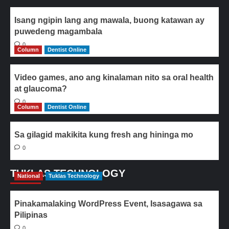
Isang ngipin lang ang mawala, buong katawan ay
puwedeng magambala
0
Column
Dentist Online
Video games, ano ang kinalaman nito sa oral health
at glaucoma?
0
Column
Dentist Online
Sa gilagid makikita kung fresh ang hininga mo
0
TUKLAS TECHNOLOGY
National
Tuklas Technology
Pinakamalaking WordPress Event, Isasagawa sa
Pilipinas
0