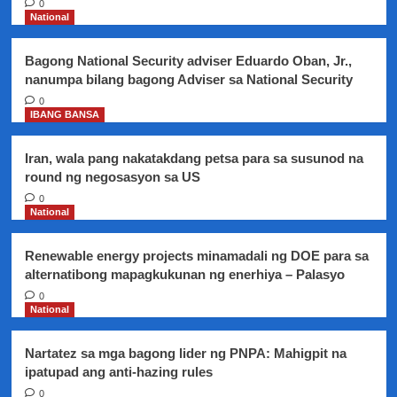
0
sa
National
Saudi
Aramco
Bagong National Security adviser Eduardo Oban, Jr.,
attack
nanumpa bilang bagong Adviser sa National Security
pero
Department
0
IBANG BANSA
of
Energy
tiniyak
Iran, wala pang nakatakdang petsa para sa susunod na
na
round ng negosasyon sa US
ito’y
0
pansamantala
National
lamang
Renewable energy projects minamadali ng DOE para sa
alternatibong mapagkukunan ng enerhiya – Palasyo
0
National
Nartatez sa mga bagong lider ng PNPA: Mahigpit na
ipatupad ang anti-hazing rules
0