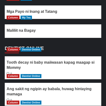
Mga Payo ni Inang at Tatang
Column
My Tea
Maliliit na Bagay
DENTIST ONLINE
Column
Dentist Online
Tooth decay ni baby maiiwasan kapag maagap si
Mommy
0
Column
Dentist Online
Ang sakit ng ngipin ay babala, huwag hintaying
mamaga
0
Column
Dentist Online