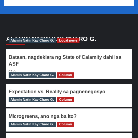
ALAMIN NATIN KAY CHARO G.
Alamin Natin Kay Charo G.
Local news
Bataan, nagdeklara ng State of Calamity dahil sa
ASF
0
Alamin Natin Kay Charo G.
Column
Expectation vs. Reality sa pagnenegosyo
Alamin Natin Kay Charo G.
0
Column
Microgreens, ano nga ba ito?
Alamin Natin Kay Charo G.
0
Column