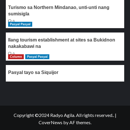
Turismo sa Northern Mindanao, unti-unti nang
sumisigla
0
Pasyal Pasyal
Ilang tourism establishment at sites sa Bukidnon
nakakabawi na
0
Column
Pasyal Pasyal
Pasyal tayo sa Siquijor
Copyright ©2024 Radyo Agila. All rights reserved..
|
CoverNews
by AF themes.