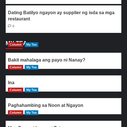
Dating Batilyo ngayon ay supplier ng isda sa mga
restaurant
0
MY TEA
Column
My Tea
Bakit mahalaga ang payo ni Nanay?
Column
My Tea
Ina
Column
My Tea
Paghahambing sa Noon at Ngayon
Column
My Tea