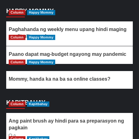
HAPPY MOMMY
Column
Happy Mommy
Paghahanda ng weekly menu upang hindi maging
paulit-ulit ang ulam
Column
Happy Mommy
Paano dapat mag-budget ngayong may pandemic
Column
Happy Mommy
Mommy, handa ka na ba sa online classes?
KAPITBAHAY
Column
Kapitbahay
Ang paint brush ay hindi para sa preparasyon ng
pagkain
0
Column
Kapitbahay