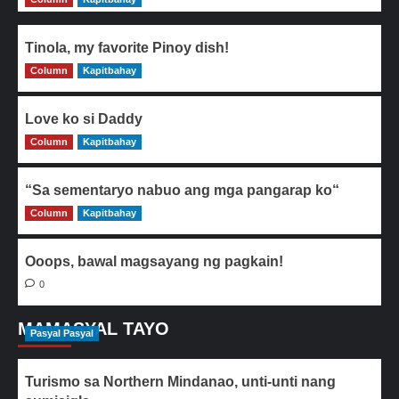
Tinola, my favorite Pinoy dish!
Column
0
Kapitbahay
Love ko si Daddy
Column
0
Kapitbahay
“Sa sementaryo nabuo ang mga pangarap ko“
Column
0
Kapitbahay
Ooops, bawal magsayang ng pagkain!
0
MAMASYAL TAYO
Pasyal Pasyal
Turismo sa Northern Mindanao, unti-unti nang