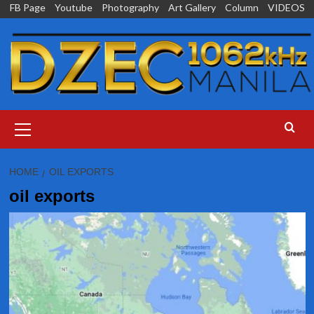
Skip
FB Page
Youtube
Photography
Art Gallery
Column
VIDEOS
to
content
Primary
Menu
HOME
OIL EXPORTS
oil exports