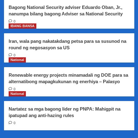
nawalang
Bagong National Security adviser Eduardo Oban, Jr.,
Russian
nanumpa bilang bagong Adviser sa National Security
energy
supply
0
IBANG BANSA
Iran, wala pang nakatakdang petsa para sa susunod na
round ng negosasyon sa US
0
National
Renewable energy projects minamadali ng DOE para sa
alternatibong mapagkukunan ng enerhiya – Palasyo
0
National
Nartatez sa mga bagong lider ng PNPA: Mahigpit na
ipatupad ang anti-hazing rules
0