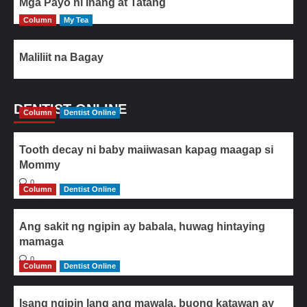
Mga Payo ni Inang at Tatang
Column
My Tea
Maliliit na Bagay
DENTIST ONLINE
Column
Dentist Online
Tooth decay ni baby maiiwasan kapag maagap si
Mommy
0
Column
Dentist Online
Ang sakit ng ngipin ay babala, huwag hintaying
mamaga
0
Column
Dentist Online
Isang ngipin lang ang mawala, buong katawan ay