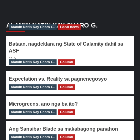
ALAMIN NATIN KAY CHARO G.
Alamin Natin Kay Charo G.
Local news
Bataan, nagdeklara ng State of Calamity dahil sa
ASF
0
Alamin Natin Kay Charo G.
Column
Expectation vs. Reality sa pagnenegosyo
Alamin Natin Kay Charo G.
0
Column
Microgreens, ano nga ba ito?
Alamin Natin Kay Charo G.
0
Column
Ang Sansibar Blade sa makabagong panahon
Alamin Natin Kay Charo G.
0
Column