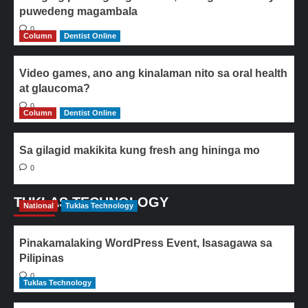
puwedeng magambala
0
Column
Dentist Online
Video games, ano ang kinalaman nito sa oral health
at glaucoma?
0
Column
Dentist Online
Sa gilagid makikita kung fresh ang hininga mo
0
TUKLAS TECHNOLOGY
National
Tuklas Technology
Pinakamalaking WordPress Event, Isasagawa sa
Pilipinas
0
Tuklas Technology