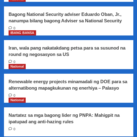
naman
Bagong National Security adviser Eduardo Oban, Jr.,
nanumpa bilang bagong Adviser sa National Security
0
IBANG BANSA
Iran, wala pang nakatakdang petsa para sa susunod na
round ng negosasyon sa US
0
National
Renewable energy projects minamadali ng DOE para sa
alternatibong mapagkukunan ng enerhiya – Palasyo
0
National
Nartatez sa mga bagong lider ng PNPA: Mahigpit na
ipatupad ang anti-hazing rules
0