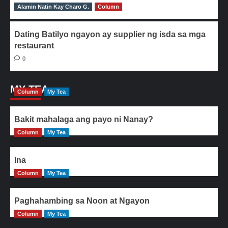
Alamin Natin Kay Charo G.
0
Column
Dating Batilyo ngayon ay supplier ng isda sa mga
restaurant
0
MY TEA
Column
My Tea
Bakit mahalaga ang payo ni Nanay?
Column
My Tea
Ina
Column
My Tea
Paghahambing sa Noon at Ngayon
Column
My Tea