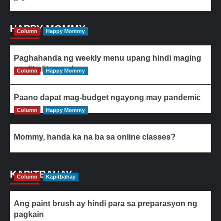
HAPPY MOMMY
Column
Happy Mommy
Paghahanda ng weekly menu upang hindi maging
paulit-ulit ang ulam
Column
Happy Mommy
Paano dapat mag-budget ngayong may pandemic
Column
Happy Mommy
Mommy, handa ka na ba sa online classes?
KAPITBAHAY
Column
Kapitbahay
Ang paint brush ay hindi para sa preparasyon ng
pagkain