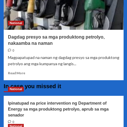
National
Dagdag presyo sa mga produktong petrolyo,
nakaamba na naman
0
Magpapatupad na naman ng dagdag presyo sa mga produktong
petrolyo ang mga kumpanya ng langis...
Read
Read More
more
about
In case you missed it
Dagdag
National
presyo
sa
Ipinatupad na price intervention ng Department of
mga
Energy sa mga produktong petrolyo, aprub sa mga
produktong
senador
petrolyo,
nakaamba
0
na
National