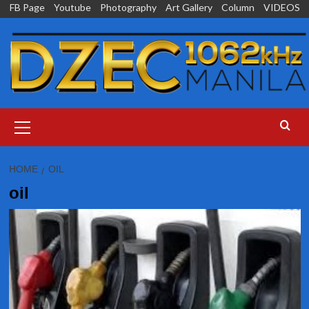
Skip
FB Page
Youtube
Photography
Art Gallery
Column
VIDEOS
to
content
Primary
Menu
HOME
OIL
oil