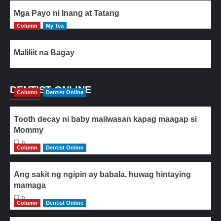
Mga Payo ni Inang at Tatang
Column
My Tea
Maliliit na Bagay
DENTIST ONLINE
Column
Dentist Online
Tooth decay ni baby maiiwasan kapag maagap si
Mommy
0
Column
Dentist Online
Ang sakit ng ngipin ay babala, huwag hintaying
mamaga
0
Column
Dentist Online