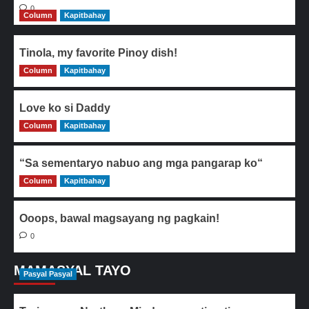
0
Column
Kapitbahay
Tinola, my favorite Pinoy dish!
Column
0
Kapitbahay
Love ko si Daddy
Column
0
Kapitbahay
“Sa sementaryo nabuo ang mga pangarap ko“
Column
0
Kapitbahay
Ooops, bawal magsayang ng pagkain!
0
MAMASYAL TAYO
Pasyal Pasyal