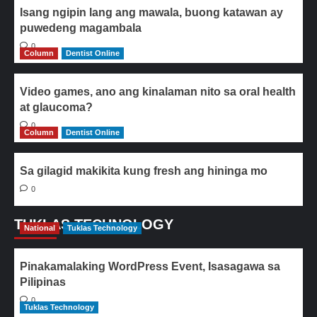
Isang ngipin lang ang mawala, buong katawan ay
puwedeng magambala
0
Column
Dentist Online
Video games, ano ang kinalaman nito sa oral health
at glaucoma?
0
Column
Dentist Online
Sa gilagid makikita kung fresh ang hininga mo
0
TUKLAS TECHNOLOGY
National
Tuklas Technology
Pinakamalaking WordPress Event, Isasagawa sa
Pilipinas
0
Tuklas Technology