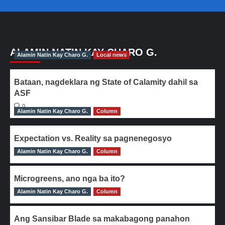
ALAMIN NATIN KAY CHARO G.
Alamin Natin Kay Charo G.
Local news
Bataan, nagdeklara ng State of Calamity dahil sa
ASF
0
Alamin Natin Kay Charo G.
Column
Expectation vs. Reality sa pagnenegosyo
Alamin Natin Kay Charo G.
0
Column
Microgreens, ano nga ba ito?
Alamin Natin Kay Charo G.
0
Column
Ang Sansibar Blade sa makabagong panahon