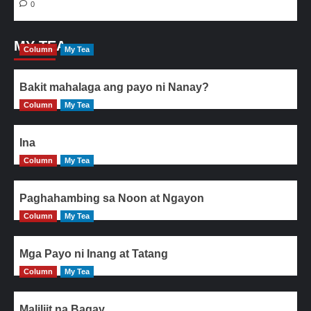
0
MY TEA
Column
My Tea
Bakit mahalaga ang payo ni Nanay?
Column
My Tea
Ina
Column
My Tea
Paghahambing sa Noon at Ngayon
Column
My Tea
Mga Payo ni Inang at Tatang
Column
My Tea
Maliliit na Bagay