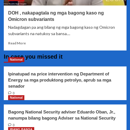
DOH , nakapagtala ng mga bagong kaso ng
Omicron subvariants
Nadagdagan pa ang bilang ng mga bagong kaso ng Omicron
subvariants na natukoy sa bansa....
Read
Read More
more
about
In case you missed it
DOH
National
,
nakapagtala
Ipinatupad na price intervention ng Department of
ng
Energy sa mga produktong petrolyo, aprub sa mga
mga
senador
bagong
kaso
0
ng
National
Omicron
subvariants
Bagong National Security adviser Eduardo Oban, Jr.,
nanumpa bilang bagong Adviser sa National Security
0
IBANG BANSA