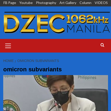
Skip
FB Page
Youtube
Photography
Art Gallery
Column
VIDEOS
to
content
Primary
Menu
HOME
OMICRON SUBVARIANTS
omicron subvariants