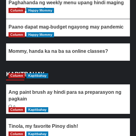
Paghahanda ng weekly menu upang hindi maging
paulit-ulit ang ulam
Column
Happy Mommy
Paano dapat mag-budget ngayong may pandemic
Column
Happy Mommy
Mommy, handa ka na ba sa online classes?
KAPITBAHAY
Column
Kapitbahay
Ang paint brush ay hindi para sa preparasyon ng
pagkain
0
Column
Kapitbahay
Tinola, my favorite Pinoy dish!
Column
0
Kapitbahay