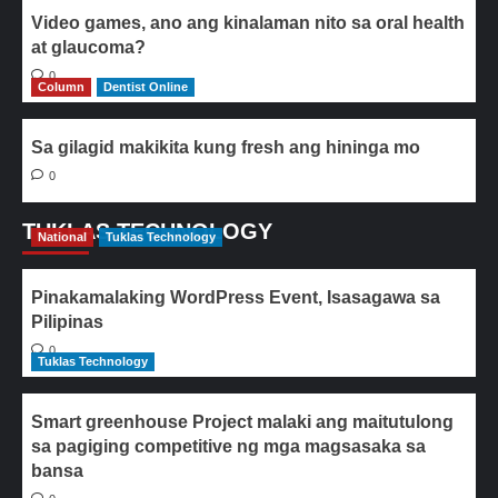
Video games, ano ang kinalaman nito sa oral health
at glaucoma?
0
Column
Dentist Online
Sa gilagid makikita kung fresh ang hininga mo
0
TUKLAS TECHNOLOGY
National
Tuklas Technology
Pinakamalaking WordPress Event, Isasagawa sa
Pilipinas
0
Tuklas Technology
Smart greenhouse Project malaki ang maitutulong
sa pagiging competitive ng mga magsasaka sa
bansa