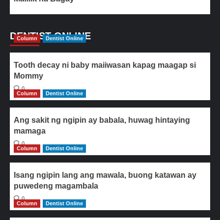
DENTIST ONLINE
Column
Dentist Online
Tooth decay ni baby maiiwasan kapag maagap si
Mommy
0
Column
Dentist Online
Ang sakit ng ngipin ay babala, huwag hintaying
mamaga
0
Column
Dentist Online
Isang ngipin lang ang mawala, buong katawan ay
puwedeng magambala
0
Column
Dentist Online