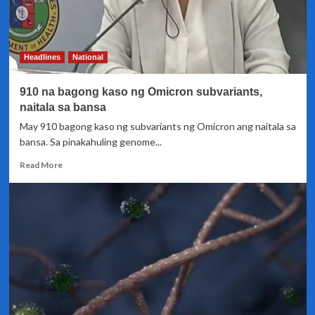
Headlines
National
910 na bagong kaso ng Omicron subvariants,
naitala sa bansa
May 910 bagong kaso ng subvariants ng Omicron ang naitala sa
bansa. Sa pinakahuling genome...
Read
Read More
more
about
910
na
bagong
kaso
ng
Omicron
subvariants,
naitala
sa