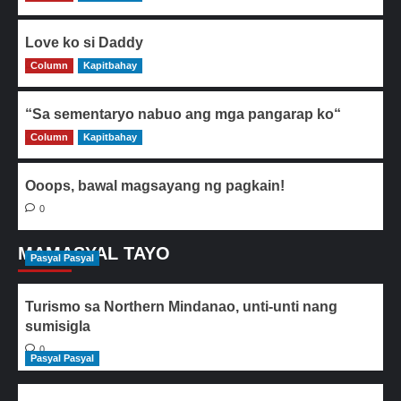
Love ko si Daddy
Column
0
Kapitbahay
“Sa sementaryo nabuo ang mga pangarap ko“
Column
0
Kapitbahay
Ooops, bawal magsayang ng pagkain!
0
MAMASYAL TAYO
Pasyal Pasyal
Turismo sa Northern Mindanao, unti-unti nang
sumisigla
0
Pasyal Pasyal