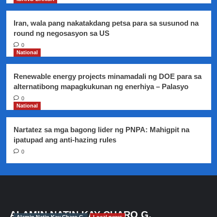
Iran, wala pang nakatakdang petsa para sa susunod na
round ng negosasyon sa US
0
National
Renewable energy projects minamadali ng DOE para sa
alternatibong mapagkukunan ng enerhiya – Palasyo
0
National
Nartatez sa mga bagong lider ng PNPA: Mahigpit na
ipatupad ang anti-hazing rules
0
ALAMIN NATIN KAY CHARO G.