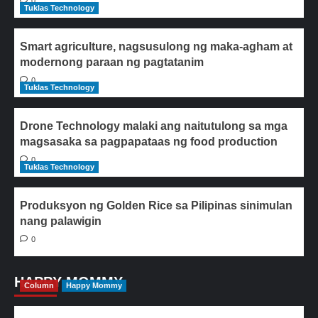
0
Tuklas Technology
Smart agriculture, nagsusulong ng maka-agham at
modernong paraan ng pagtatanim
0
Tuklas Technology
Drone Technology malaki ang naitutulong sa mga
magsasaka sa pagpapataas ng food production
0
Tuklas Technology
Produksyon ng Golden Rice sa Pilipinas sinimulan
nang palawigin
0
HAPPY MOMMY
Column
Happy Mommy