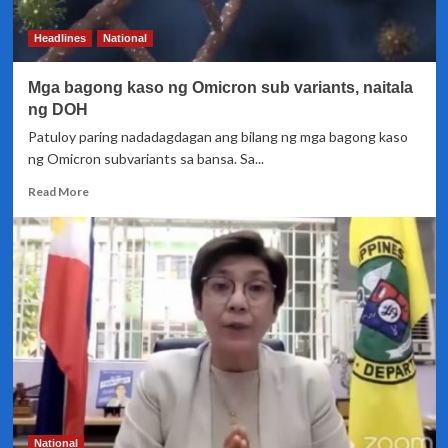
bansa
Headlines
National
Mga bagong kaso ng Omicron sub variants, naitala
ng DOH
Patuloy paring nadadagdagan ang bilang ng mga bagong kaso
ng Omicron subvariants sa bansa. Sa...
Read
Read More
more
about
Mga
bagong
kaso
ng
Omicron
sub
variants,
naitala
ng
DOH
National