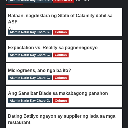
Alamin Natin Kay Charo G.
Local news
Bataan, nagdeklara ng State of Calamity dahil sa
ASF
0
Alamin Natin Kay Charo G.
Column
Expectation vs. Reality sa pagnenegosyo
Alamin Natin Kay Charo G.
0
Column
Microgreens, ano nga ba ito?
Alamin Natin Kay Charo G.
0
Column
Ang Sansibar Blade sa makabagong panahon
Alamin Natin Kay Charo G.
0
Column
Dating Batilyo ngayon ay supplier ng isda sa mga
restaurant