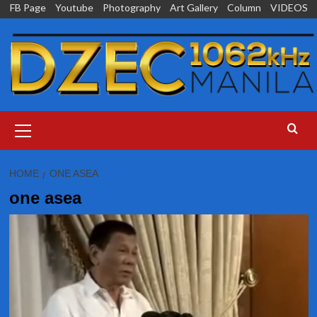
Skip
FB Page
Youtube
Photography
Art Gallery
Column
VIDEOS
to
content
Primary
Menu
HOME
ONE ASEA
one asea