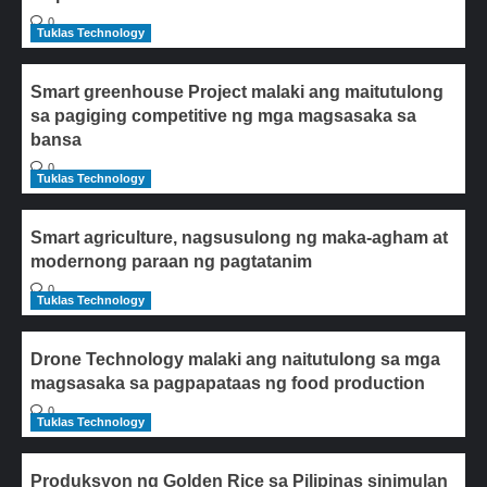
0
Tuklas Technology
Smart greenhouse Project malaki ang maitutulong
sa pagiging competitive ng mga magsasaka sa
bansa
0
Tuklas Technology
Smart agriculture, nagsusulong ng maka-agham at
modernong paraan ng pagtatanim
0
Tuklas Technology
Drone Technology malaki ang naitutulong sa mga
magsasaka sa pagpapataas ng food production
0
Tuklas Technology
Produksyon ng Golden Rice sa Pilipinas sinimulan