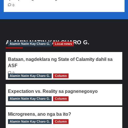
0
ALAMIN NATIN KAY CHARO G.
Alamin Natin Kay Charo G.
Local news
Bataan, nagdeklara ng State of Calamity dahil sa
ASF
0
Alamin Natin Kay Charo G.
Column
Expectation vs. Reality sa pagnenegosyo
Alamin Natin Kay Charo G.
0
Column
Microgreens, ano nga ba ito?
Alamin Natin Kay Charo G.
0
Column