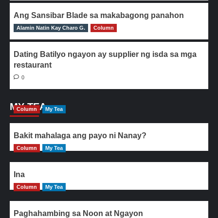
Ang Sansibar Blade sa makabagong panahon
Alamin Natin Kay Charo G.
0
Column
Dating Batilyo ngayon ay supplier ng isda sa mga
restaurant
0
MY TEA
Column
My Tea
Bakit mahalaga ang payo ni Nanay?
Column
My Tea
Ina
Column
My Tea
Paghahambing sa Noon at Ngayon