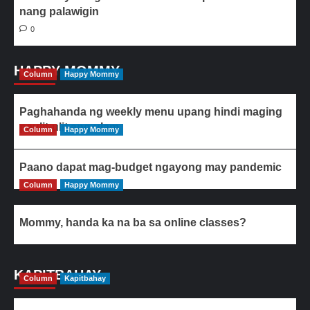
nang palawigin
0
HAPPY MOMMY
Column
Happy Mommy
Paghahanda ng weekly menu upang hindi maging
paulit-ulit ang ulam
Column
Happy Mommy
Paano dapat mag-budget ngayong may pandemic
Column
Happy Mommy
Mommy, handa ka na ba sa online classes?
KAPITBAHAY
Column
Kapitbahay