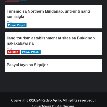
Turismo sa Northern Mindanao, unti-unti nang
sumisigla
0
Pasyal Pasyal
Ilang tourism establishment at sites sa Bukidnon
nakakabawi na
0
Column
Pasyal Pasyal
Pasyal tayo sa Siquijor
Copyright ©2024 Radyo Agila. All rights reserved..
|
CoverNews
by AF themes.