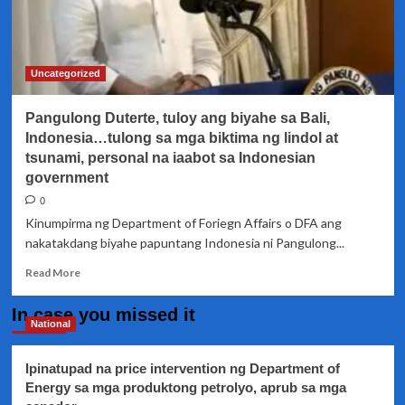
Uncategorized
Pangulong Duterte, tuloy ang biyahe sa Bali,
Indonesia…tulong sa mga biktima ng lindol at
tsunami, personal na iaabot sa Indonesian
government
0
Kinumpirma ng Department of Foriegn Affairs o DFA ang
nakatakdang biyahe papuntang Indonesia ni Pangulong...
Read
Read More
more
about
In case you missed it
Pangulong
National
Duterte,
tuloy
Ipinatupad na price intervention ng Department of
ang
Energy sa mga produktong petrolyo, aprub sa mga
biyahe