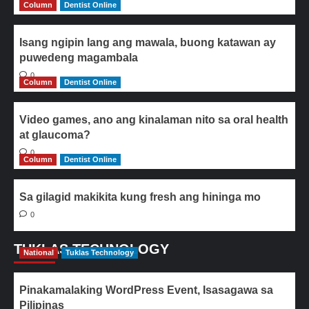
Column
Dentist Online
Isang ngipin lang ang mawala, buong katawan ay
puwedeng magambala
0
Column
Dentist Online
Video games, ano ang kinalaman nito sa oral health
at glaucoma?
0
Column
Dentist Online
Sa gilagid makikita kung fresh ang hininga mo
0
TUKLAS TECHNOLOGY
National
Tuklas Technology
Pinakamalaking WordPress Event, Isasagawa sa
Pilipinas