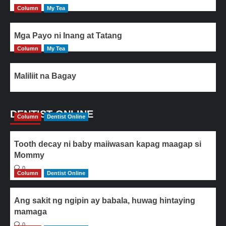
Column
My Tea
Mga Payo ni Inang at Tatang
Column
My Tea
Maliliit na Bagay
DENTIST ONLINE
Column
Dentist Online
Tooth decay ni baby maiiwasan kapag maagap si
Mommy
0
Column
Dentist Online
Ang sakit ng ngipin ay babala, huwag hintaying
mamaga
0