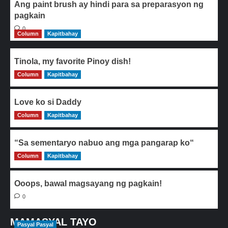
Ang paint brush ay hindi para sa preparasyon ng
pagkain
0
Column
Kapitbahay
Tinola, my favorite Pinoy dish!
Column
0
Kapitbahay
Love ko si Daddy
Column
0
Kapitbahay
“Sa sementaryo nabuo ang mga pangarap ko“
Column
0
Kapitbahay
Ooops, bawal magsayang ng pagkain!
0
MAMASYAL TAYO
Pasyal Pasyal