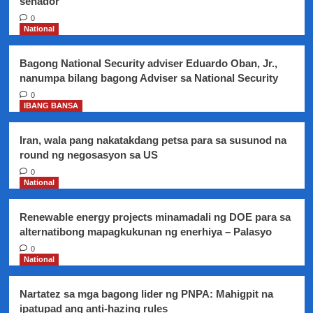
senador
sa
Bali,
0
Indonesia…
National
tulong
sa
Bagong National Security adviser Eduardo Oban, Jr.,
mga
nanumpa bilang bagong Adviser sa National Security
biktima
ng
0
IBANG BANSA
lindol
at
tsunami,
Iran, wala pang nakatakdang petsa para sa susunod na
personal
round ng negosasyon sa US
na
0
iaabot
National
sa
Indonesian
government
Renewable energy projects minamadali ng DOE para sa
alternatibong mapagkukunan ng enerhiya – Palasyo
0
National
Nartatez sa mga bagong lider ng PNPA: Mahigpit na
ipatupad ang anti-hazing rules