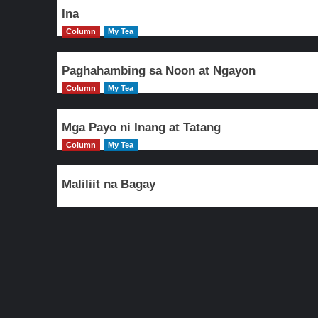
Ina
Column
My Tea
Paghahambing sa Noon at Ngayon
Column
My Tea
Mga Payo ni Inang at Tatang
Column
My Tea
Maliliit na Bagay