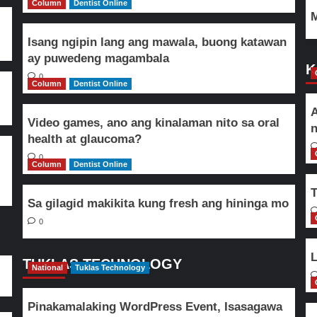
Column
Dentist Online
M
Isang ngipin lang ang mawala, buong katawan
ay puwedeng magambala
K
0
Column
Dentist Online
A
Video games, ano ang kinalaman nito sa oral
n
health at glaucoma?
0
Column
Dentist Online
T
Sa gilagid makikita kung fresh ang hininga mo
0
L
TUKLAS TECHNOLOGY
National
Tuklas Technology
Pinakamalaking WordPress Event, Isasagawa