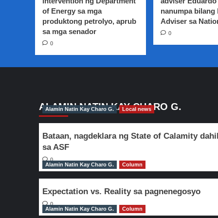
intervention ng Department
adviser Eduardo 
sa
of Energy sa mga
nanumpa bilang
pusa
produktong petrolyo, aprub
Adviser sa Natio
sa mga senador
0
0
ALAMIN NATIN KAY CHARO G.
Alamin Natin Kay Charo G.
Local news
Bataan, nagdeklara ng State of Calamity dahi
sa ASF
0
Alamin Natin Kay Charo G.
Column
Expectation vs. Reality sa pagnenegosyo
0
Alamin Natin Kay Charo G.
Column