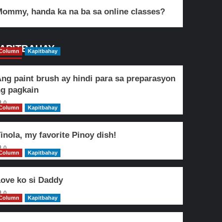
ommy, handa ka na ba sa online classes?
APITBAHAY
Column
Kapitbahay
ng paint brush ay hindi para sa preparasyon
g pagkain
0
Column
Kapitbahay
inola, my favorite Pinoy dish!
0
Column
Kapitbahay
ove ko si Daddy
0
Column
Kapitbahay