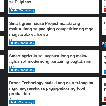
“
sa Pilipinas
0
Tuklas Technology
O
Smart greenhouse Project malaki ang
maitutulong sa pagiging competitive ng mga
magsasaka sa bansa
0
M
Tuklas Technology
Smart agriculture, nagsusulong ng maka-
T
agham at modernong paraan ng pagtatanim
s
0
Tuklas Technology
Drone Technology malaki ang naitutulong sa
I
mga magsasaka sa pagpapataas ng food
B
production
0
Tuklas Technology