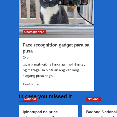
Uncategorized
Face recognition gadget para sa
pusa
0
Upang matiyak na hindi na maghihintay
ng matagal sa pintuan ang kanilang
alagang pusa bago...
Read
Read More
more
about
In case you missed it
Face
National
National
recognition
gadget
Ipinatupad na price
Bagong National
para