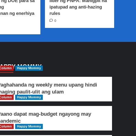
 ng DOE para sa
lider ng PNPA: Mahigpit na
ng
ipatupad ang anti-hazing
nan ng enerhiya
rules
0
APPY MOMMY
Column
Happy Mommy
aghahanda ng weekly menu upang hindi
aging paulit-ulit ang ulam
Column
Happy Mommy
Paano dapat mag-budget ngayong may
pandemic
Column
Happy Mommy