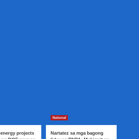
National
energy projects
Nartatez sa mga bagong