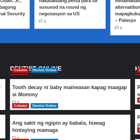
Oban, Jr.,
nakatakdang petsa para sa
minamadali
 bagong
susunod na round ng
alternatibo
nal Security
negosasyon sa US
mapagkuku
– Palasyo
0
0
DENTIST ONLINE
H
Column
Dentist Online
l
Tooth decay ni baby maiiwasan kapag maagap
P
si Mommy
m
0
Column
Dentist Online
Ang sakit ng ngipin ay babala, huwag
hintaying mamaga
0