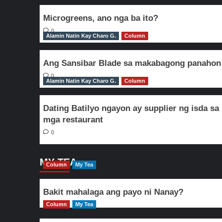
Microgreens, ano nga ba ito?
0
Alamin Natin Kay Charo G.
Column
Ang Sansibar Blade sa makabagong panahon
0
Alamin Natin Kay Charo G.
Column
Dating Batilyo ngayon ay supplier ng isda sa
mga restaurant
0
MY TEA
Column
My Tea
Bakit mahalaga ang payo ni Nanay?
Column
My Tea