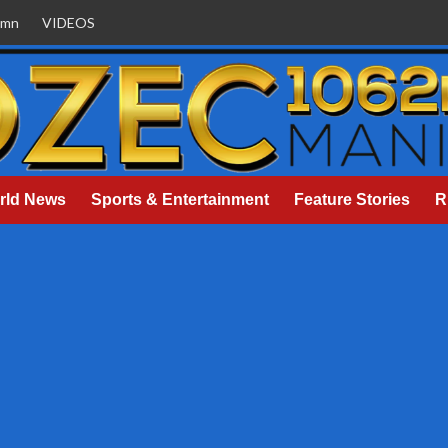
umn
VIDEOS
rld News
Sports & Entertainment
Feature Stories
R