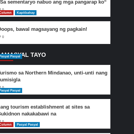
Sa sementaryo nabuo ang mga pangarap ko“
0
Column
Kapitbahay
oops, bawal magsayang ng pagkain!
0
AMASYAL TAYO
Pasyal Pasyal
urismo sa Northern Mindanao, unti-unti nang
umisigla
0
Pasyal Pasyal
lang tourism establishment at sites sa
ukidnon nakakabawi na
0
Column
Pasyal Pasyal