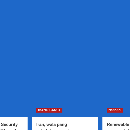
IBANG BANSA
National
 Security
Iran, wala pang
Renewable 