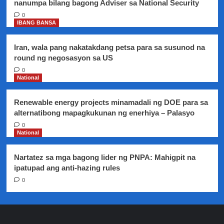
nanumpa bilang bagong Adviser sa National Security
0
IBANG BANSA
Iran, wala pang nakatakdang petsa para sa susunod na
round ng negosasyon sa US
0
National
Renewable energy projects minamadali ng DOE para sa
alternatibong mapagkukunan ng enerhiya – Palasyo
0
National
Nartatez sa mga bagong lider ng PNPA: Mahigpit na
ipatupad ang anti-hazing rules
0