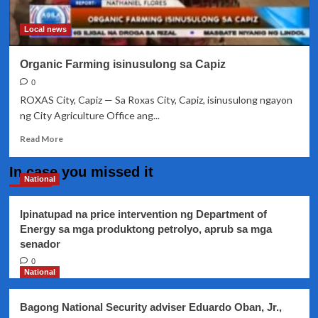
Local news
Organic Farming isinusulong sa Capiz
0
ROXAS City, Capiz — Sa Roxas City, Capiz, isinusulong ngayon
ng City Agriculture Office ang...
Read
Read More
more
about
In case you missed it
Organic
National
Farming
isinusulong
Ipinatupad na price intervention ng Department of
sa
Energy sa mga produktong petrolyo, aprub sa mga
Capiz
senador
0
National
Bagong National Security adviser Eduardo Oban, Jr.,