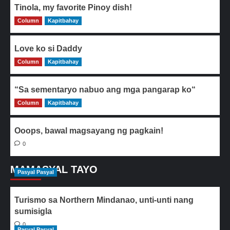
Tinola, my favorite Pinoy dish!
Column
0
Kapitbahay
Love ko si Daddy
Column
0
Kapitbahay
“Sa sementaryo nabuo ang mga pangarap ko“
Column
0
Kapitbahay
Ooops, bawal magsayang ng pagkain!
0
MAMASYAL TAYO
Pasyal Pasyal
Turismo sa Northern Mindanao, unti-unti nang
sumisigla
0
Pasyal Pasyal