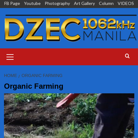
Skip
FB Page
Youtube
Photography
Art Gallery
Column
VIDEOS
to
content
Primary
Menu
HOME
ORGANIC FARMING
Organic Farming