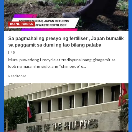
IBANG BANSA
Sa pagmahal ng presyo ng fertiliser , Japan bumalik
sa paggamit sa dumi ng tao bilang pataba
0
Mura, puwedeng i-recycle at tradisyunal nang ginagamit sa
loob ng maraming siglo, ang “shimogoe” o...
Read
Read More
more
about
Sa
pagmahal
ng
presyo
ng
fertiliser
,
Japan