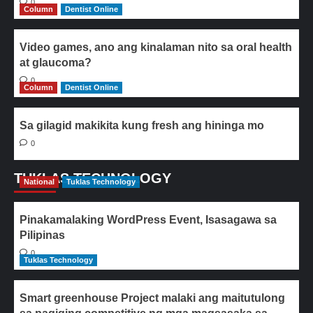
0
Column
Dentist Online
Video games, ano ang kinalaman nito sa oral health
at glaucoma?
0
Column
Dentist Online
Sa gilagid makikita kung fresh ang hininga mo
0
TUKLAS TECHNOLOGY
National
Tuklas Technology
Pinakamalaking WordPress Event, Isasagawa sa
Pilipinas
0
Tuklas Technology
Smart greenhouse Project malaki ang maitutulong