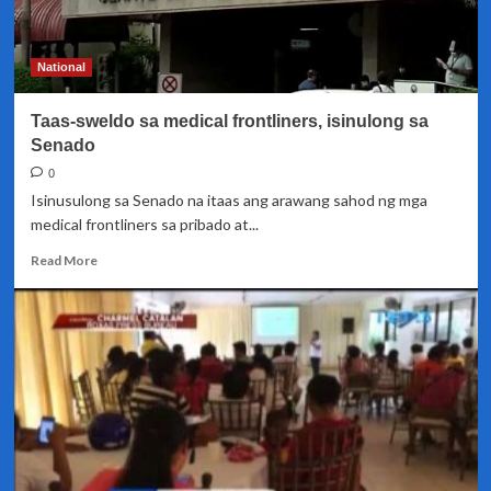
bumalik
sa
paggamit
National
sa
dumi
Taas-sweldo sa medical frontliners, isinulong sa
ng
tao
Senado
bilang
0
pataba
Isinusulong sa Senado na itaas ang arawang sahod ng mga
medical frontliners sa pribado at...
Read
Read More
more
about
Taas-
sweldo
sa
medical
frontliners,
isinulong
sa
Senado