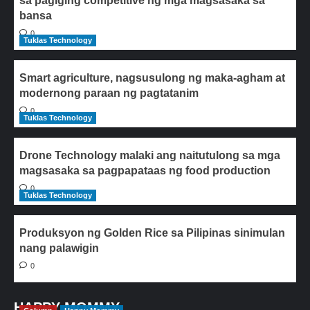
sa pagiging competitive ng mga magsasaka sa
bansa
0
Tuklas Technology
Smart agriculture, nagsusulong ng maka-agham at
modernong paraan ng pagtatanim
0
Tuklas Technology
Drone Technology malaki ang naitutulong sa mga
magsasaka sa pagpapataas ng food production
0
Tuklas Technology
Produksyon ng Golden Rice sa Pilipinas sinimulan
nang palawigin
0
HAPPY MOMMY