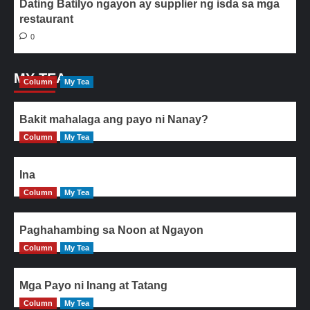
Dating Batilyo ngayon ay supplier ng isda sa mga
restaurant
0
MY TEA
Column
My Tea
Bakit mahalaga ang payo ni Nanay?
Column
My Tea
Ina
Column
My Tea
Paghahambing sa Noon at Ngayon
Column
My Tea
Mga Payo ni Inang at Tatang
Column
My Tea