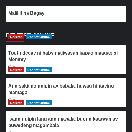
Maliliit na Bagay
DENTIST ONLINE
Column
Dentist Online
Tooth decay ni baby maiiwasan kapag maagap si
Mommy
0
Column
Dentist Online
Ang sakit ng ngipin ay babala, huwag hintaying
mamaga
0
Column
Dentist Online
Isang ngipin lang ang mawala, buong katawan ay
puwedeng magambala