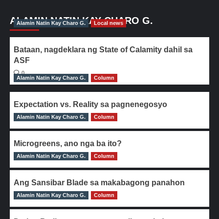
ALAMIN NATIN KAY CHARO G.
Alamin Natin Kay Charo G.
Local news
Bataan, nagdeklara ng State of Calamity dahil sa
ASF
0
Alamin Natin Kay Charo G.
Column
Expectation vs. Reality sa pagnenegosyo
Alamin Natin Kay Charo G.
0
Column
Microgreens, ano nga ba ito?
Alamin Natin Kay Charo G.
0
Column
Ang Sansibar Blade sa makabagong panahon
Alamin Natin Kay Charo G.
0
Column