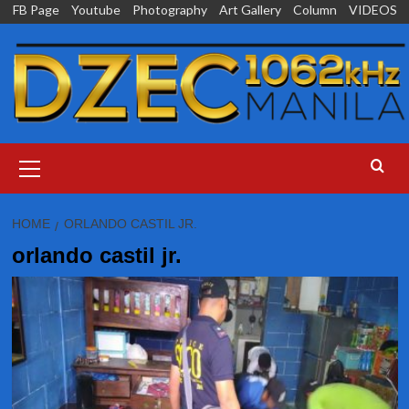
Skip
FB Page
Youtube
Photography
Art Gallery
Column
VIDEOS
to
content
Primary
Menu
HOME
ORLANDO CASTIL JR.
orlando castil jr.