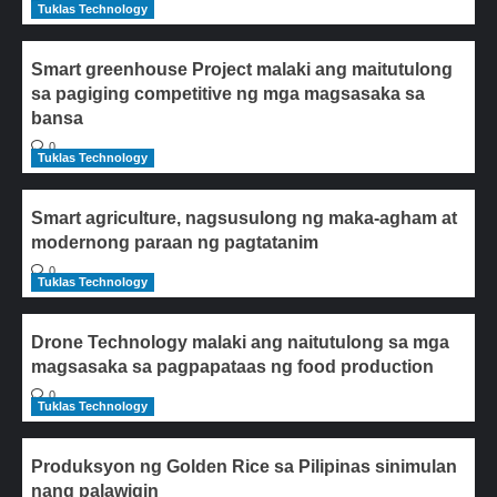
Tuklas Technology
Smart greenhouse Project malaki ang maitutulong
sa pagiging competitive ng mga magsasaka sa
bansa
0
Tuklas Technology
Smart agriculture, nagsusulong ng maka-agham at
modernong paraan ng pagtatanim
0
Tuklas Technology
Drone Technology malaki ang naitutulong sa mga
magsasaka sa pagpapataas ng food production
0
Tuklas Technology
Produksyon ng Golden Rice sa Pilipinas sinimulan
nang palawigin