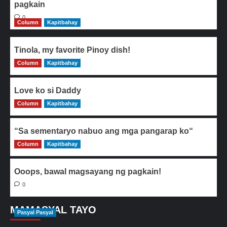
pagkain
0
Column
Kapitbahay
Tinola, my favorite Pinoy dish!
Column
0
Kapitbahay
Love ko si Daddy
Column
0
Kapitbahay
“Sa sementaryo nabuo ang mga pangarap ko“
Column
0
Kapitbahay
Ooops, bawal magsayang ng pagkain!
0
MAMASYAL TAYO
Pasyal Pasyal