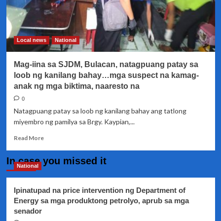
Local news
National
Mag-iina sa SJDM, Bulacan, natagpuang patay sa
loob ng kanilang bahay…mga suspect na kamag-
anak ng mga biktima, naaresto na
0
Natagpuang patay sa loob ng kanilang bahay ang tatlong
miyembro ng pamilya sa Brgy. Kaypian,...
Read
Read More
more
about
In case you missed it
Mag-
National
iina
sa
Ipinatupad na price intervention ng Department of
SJDM,
Energy sa mga produktong petrolyo, aprub sa mga
Bulacan,
senador
natagpuang
patay