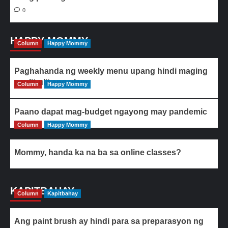
0
HAPPY MOMMY
Column
Happy Mommy
Paghahanda ng weekly menu upang hindi maging
paulit-ulit ang ulam
Column
Happy Mommy
Paano dapat mag-budget ngayong may pandemic
Column
Happy Mommy
Mommy, handa ka na ba sa online classes?
KAPITBAHAY
Column
Kapitbahay
Ang paint brush ay hindi para sa preparasyon ng