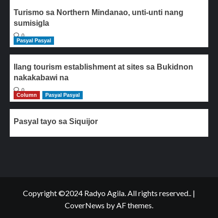
Turismo sa Northern Mindanao, unti-unti nang
sumisigla
0
Pasyal Pasyal
Ilang tourism establishment at sites sa Bukidnon
nakakabawi na
0
Column
Pasyal Pasyal
Pasyal tayo sa Siquijor
Copyright ©2024 Radyo Agila. All rights reserved..
|
CoverNews
by AF themes.