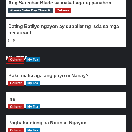
Ang Sansibar Blade sa makabagong panahon
Alamin Natin Kay Charo G.
0
Column
Dating Batilyo ngayon ay supplier ng isda sa mga
restaurant
0
MY TEA
Column
My Tea
Bakit mahalaga ang payo ni Nanay?
Column
My Tea
Ina
Column
My Tea
Paghahambing sa Noon at Ngayon
Column
My Tea