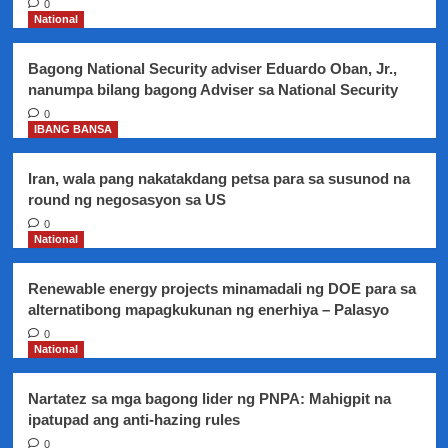
0
sa
National
loob
ng
Bagong National Security adviser Eduardo Oban, Jr.,
kanilang
nanumpa bilang bagong Adviser sa National Security
bahay…
mga
0
IBANG BANSA
suspect
na
kamag-
Iran, wala pang nakatakdang petsa para sa susunod na
anak
round ng negosasyon sa US
ng
0
mga
National
biktima,
naaresto
na
Renewable energy projects minamadali ng DOE para sa
alternatibong mapagkukunan ng enerhiya – Palasyo
0
National
Nartatez sa mga bagong lider ng PNPA: Mahigpit na
ipatupad ang anti-hazing rules
0