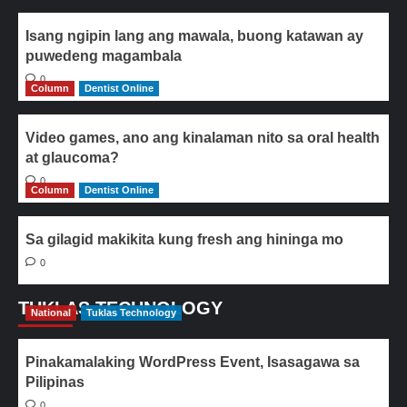
Isang ngipin lang ang mawala, buong katawan ay
puwedeng magambala
0
Column
Dentist Online
Video games, ano ang kinalaman nito sa oral health
at glaucoma?
0
Column
Dentist Online
Sa gilagid makikita kung fresh ang hininga mo
0
TUKLAS TECHNOLOGY
National
Tuklas Technology
Pinakamalaking WordPress Event, Isasagawa sa
Pilipinas
0