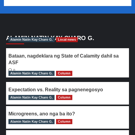
ALAMIN NATIN KAY CHARO G.
Alamin Natin Kay Charo G.
Local news
Bataan, nagdeklara ng State of Calamity dahil sa
ASF
0
Alamin Natin Kay Charo G.
Column
Expectation vs. Reality sa pagnenegosyo
Alamin Natin Kay Charo G.
0
Column
Microgreens, ano nga ba ito?
Alamin Natin Kay Charo G.
0
Column