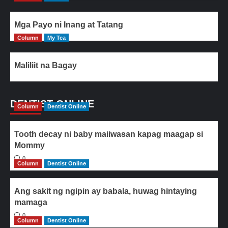
Mga Payo ni Inang at Tatang
Column
My Tea
Maliliit na Bagay
DENTIST ONLINE
Column
Dentist Online
Tooth decay ni baby maiiwasan kapag maagap si
Mommy
0
Column
Dentist Online
Ang sakit ng ngipin ay babala, huwag hintaying
mamaga
0
Column
Dentist Online