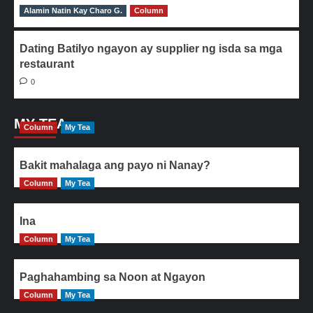
Alamin Natin Kay Charo G.
0
Column
Dating Batilyo ngayon ay supplier ng isda sa mga
restaurant
0
MY TEA
Column
My Tea
Bakit mahalaga ang payo ni Nanay?
Column
My Tea
Ina
Column
My Tea
Paghahambing sa Noon at Ngayon
Column
My Tea