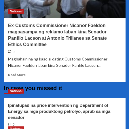
National
Ex-Customs Commissioner Nicanor Faeldon
magsasampa ng reklamo laban kina Senador
Panfilo Lacson at Antonio Trillanes sa Senate
Ethics Committee
0
Maghahain na ng kaso si dating Customs Commissioner
Nicanor Faeldon laban kina Senador Panfilo Lacson...
Read
Read More
more
about
In case you missed it
Ex-
National
Customs
Commissioner
Ipinatupad na price intervention ng Department of
Nicanor
Energy sa mga produktong petrolyo, aprub sa mga
Faeldon
senador
magsasampa
ng
0
reklamo
National