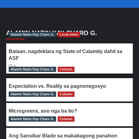
ALAMIN NATIN KAY CHARO G.
Alamin Natin Kay Charo G.
Local news
Bataan, nagdeklara ng State of Calamity dahil sa
ASF
0
Alamin Natin Kay Charo G.
Column
Expectation vs. Reality sa pagnenegosyo
Alamin Natin Kay Charo G.
0
Column
Microgreens, ano nga ba ito?
Alamin Natin Kay Charo G.
0
Column
Ang Sansibar Blade sa makabagong panahon