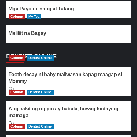
Mga Payo ni Inang at Tatang
Column
My Tea
Maliliit na Bagay
DENTIST ONLINE
Column
Dentist Online
Tooth decay ni baby maiiwasan kapag maagap si
Mommy
0
Column
Dentist Online
Ang sakit ng ngipin ay babala, huwag hintaying
mamaga
0
Column
Dentist Online