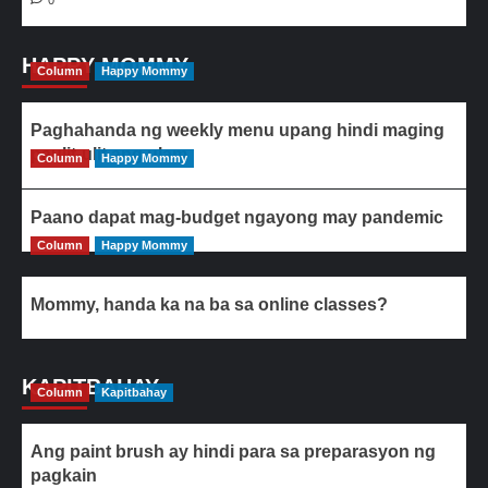
0
HAPPY MOMMY
Column
Happy Mommy
Paghahanda ng weekly menu upang hindi maging
paulit-ulit ang ulam
Column
Happy Mommy
Paano dapat mag-budget ngayong may pandemic
Column
Happy Mommy
Mommy, handa ka na ba sa online classes?
KAPITBAHAY
Column
Kapitbahay
Ang paint brush ay hindi para sa preparasyon ng
pagkain