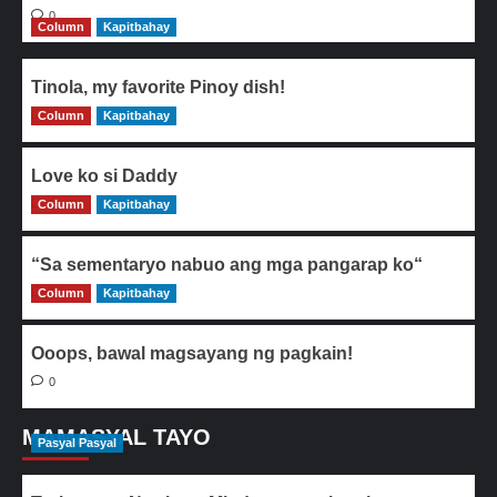
0
Column
Kapitbahay
Tinola, my favorite Pinoy dish!
Column
0
Kapitbahay
Love ko si Daddy
Column
0
Kapitbahay
“Sa sementaryo nabuo ang mga pangarap ko“
Column
0
Kapitbahay
Ooops, bawal magsayang ng pagkain!
0
MAMASYAL TAYO
Pasyal Pasyal