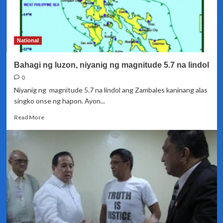
National
Bahagi ng luzon, niyanig ng magnitude 5.7 na lindol
0
Niyanig ng magnitude 5.7 na lindol ang Zambales kaninang alas
singko onse ng hapon. Ayon...
Read
Read More
more
about
Bahagi
ng
luzon,
niyanig
ng
magnitude
5.7
na
lindol