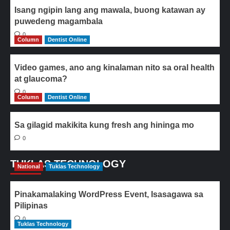
Isang ngipin lang ang mawala, buong katawan ay
puwedeng magambala
0
Column
Dentist Online
Video games, ano ang kinalaman nito sa oral health
at glaucoma?
0
Column
Dentist Online
Sa gilagid makikita kung fresh ang hininga mo
0
TUKLAS TECHNOLOGY
National
Tuklas Technology
Pinakamalaking WordPress Event, Isasagawa sa
Pilipinas
0
Tuklas Technology