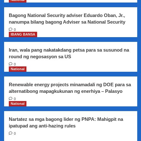
laban
kina
Bagong National Security adviser Eduardo Oban, Jr.,
Senador
nanumpa bilang bagong Adviser sa National Security
Panfilo
Lacson
0
IBANG BANSA
at
Antonio
Trillanes
Iran, wala pang nakatakdang petsa para sa susunod na
sa
round ng negosasyon sa US
Senate
0
Ethics
National
Committee
Renewable energy projects minamadali ng DOE para sa
alternatibong mapagkukunan ng enerhiya – Palasyo
0
National
Nartatez sa mga bagong lider ng PNPA: Mahigpit na
ipatupad ang anti-hazing rules
0