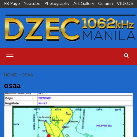
Skip
FB Page
Youtube
Photography
Art Gallery
Column
VIDEOS
to
content
Primary
Menu
HOME
OSAA
osaa