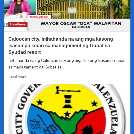
Headlines
Caloocan city, inihahanda na ang mga kasong
isasampa laban sa management ng Gubat sa
Syudad resort
Inihahanda na ng Caloocan city ang mga kasong isasampa laban
sa management ng Gubat sa...
Read
Read More
more
about
Caloocan
city,
inihahanda
na
ang
mga
kasong
isasampa