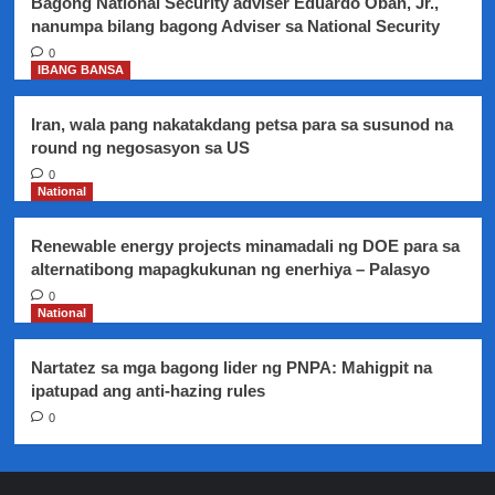
Bagong National Security adviser Eduardo Oban, Jr.,
makabili
nanumpa bilang bagong Adviser sa National Security
ng
bakuna
0
IBANG BANSA
laban
sa
COVID-
Iran, wala pang nakatakdang petsa para sa susunod na
19
round ng negosasyon sa US
0
National
Renewable energy projects minamadali ng DOE para sa
alternatibong mapagkukunan ng enerhiya – Palasyo
0
National
Nartatez sa mga bagong lider ng PNPA: Mahigpit na
ipatupad ang anti-hazing rules
0