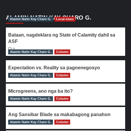
ALAMIN NATIN KAY CHARO G.
Alamin Natin Kay Charo G.
Local news
Bataan, nagdeklara ng State of Calamity dahil sa
ASF
0
Alamin Natin Kay Charo G.
Column
Expectation vs. Reality sa pagnenegosyo
Alamin Natin Kay Charo G.
0
Column
Microgreens, ano nga ba ito?
Alamin Natin Kay Charo G.
0
Column
Ang Sansibar Blade sa makabagong panahon
Alamin Natin Kay Charo G.
0
Column