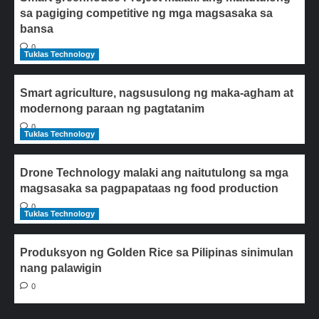
sa pagiging competitive ng mga magsasaka sa
bansa
0
Tuklas Technology
Smart agriculture, nagsusulong ng maka-agham at
modernong paraan ng pagtatanim
0
Tuklas Technology
Drone Technology malaki ang naitutulong sa mga
magsasaka sa pagpapataas ng food production
0
Tuklas Technology
Produksyon ng Golden Rice sa Pilipinas sinimulan
nang palawigin
0