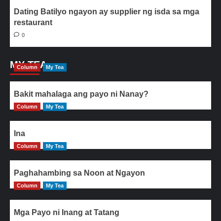
Dating Batilyo ngayon ay supplier ng isda sa mga
restaurant
0
MY TEA
Column
My Tea
Bakit mahalaga ang payo ni Nanay?
Column
My Tea
Ina
Column
My Tea
Paghahambing sa Noon at Ngayon
Column
My Tea
Mga Payo ni Inang at Tatang