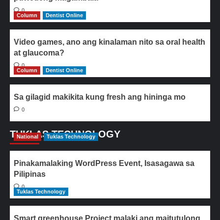
0
Column
Dentist Online
Video games, ano ang kinalaman nito sa oral health
at glaucoma?
0
Column
Dentist Online
Sa gilagid makikita kung fresh ang hininga mo
0
TUKLAS TECHNOLOGY
National
Tuklas Technology
Pinakamalaking WordPress Event, Isasagawa sa
Pilipinas
0
Tuklas Technology
Smart greenhouse Project malaki ang maitutulong