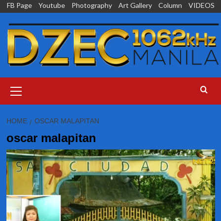
Skip
FB Page
Youtube
Photography
Art Gallery
Column
VIDEOS
to
content
Primary
Menu
HOME
OSCAR MALAPITAN
oscar malapitan