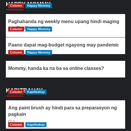
HAPPY MOMMY
Column
Happy Mommy
Paghahanda ng weekly menu upang hindi maging
paulit-ulit ang ulam
Column
Happy Mommy
Paano dapat mag-budget ngayong may pandemic
Column
Happy Mommy
Mommy, handa ka na ba sa online classes?
KAPITBAHAY
Column
Kapitbahay
Ang paint brush ay hindi para sa preparasyon ng
pagkain
0
Column
Kapitbahay