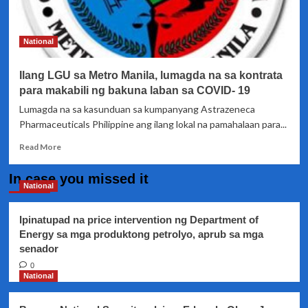
laban
sa
management
National
ng
Gubat
Ilang LGU sa Metro Manila, lumagda na sa kontrata
sa
Syudad
para makabili ng bakuna laban sa COVID- 19
resort
Lumagda na sa kasunduan sa kumpanyang Astrazeneca
Pharmaceuticals Philippine ang ilang lokal na pamahalaan para...
Read
Read More
more
about
In case you missed it
Ilang
National
LGU
sa
Ipinatupad na price intervention ng Department of
Metro
Energy sa mga produktong petrolyo, aprub sa mga
Manila,
senador
lumagda
na
0
sa
National
kontrata
para