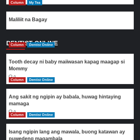
Column
My Tea
Maliliit na Bagay
DENTIST ONLINE
Column
Dentist Online
Tooth decay ni baby maiiwasan kapag maagap si
Mommy
0
Column
Dentist Online
Ang sakit ng ngipin ay babala, huwag hintaying
mamaga
0
Column
Dentist Online
Isang ngipin lang ang mawala, buong katawan ay
puwedeng magambala