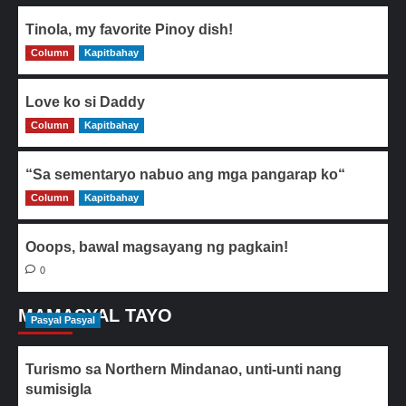
Tinola, my favorite Pinoy dish!
Column
0
Kapitbahay
Love ko si Daddy
Column
0
Kapitbahay
“Sa sementaryo nabuo ang mga pangarap ko“
Column
0
Kapitbahay
Ooops, bawal magsayang ng pagkain!
0
MAMASYAL TAYO
Pasyal Pasyal
Turismo sa Northern Mindanao, unti-unti nang
sumisigla