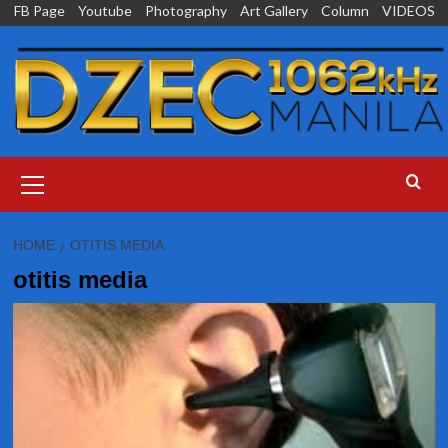
Skip
FB Page
Youtube
Photography
Art Gallery
Column
VIDEOS
to
content
Primary
Menu
HOME
OTITIS MEDIA
otitis media