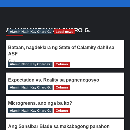
ALAMIN NATIN KAY CHARO G.
Alamin Natin Kay Charo G.
Local news
Bataan, nagdeklara ng State of Calamity dahil sa
ASF
0
Alamin Natin Kay Charo G.
Column
Expectation vs. Reality sa pagnenegosyo
Alamin Natin Kay Charo G.
0
Column
Microgreens, ano nga ba ito?
Alamin Natin Kay Charo G.
0
Column
Ang Sansibar Blade sa makabagong panahon