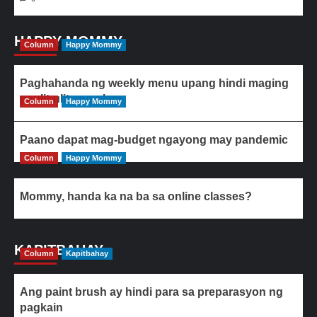
HAPPY MOMMY
Column
Happy Mommy
Paghahanda ng weekly menu upang hindi maging
paulit-ulit ang ulam
Column
Happy Mommy
Paano dapat mag-budget ngayong may pandemic
Column
Happy Mommy
Mommy, handa ka na ba sa online classes?
KAPITBAHAY
Column
Kapitbahay
Ang paint brush ay hindi para sa preparasyon ng
pagkain