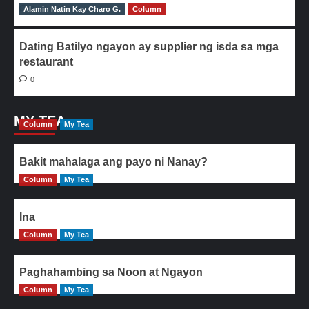
Alamin Natin Kay Charo G.
0
Column
Dating Batilyo ngayon ay supplier ng isda sa mga
restaurant
0
MY TEA
Column
My Tea
Bakit mahalaga ang payo ni Nanay?
Column
My Tea
Ina
Column
My Tea
Paghahambing sa Noon at Ngayon
Column
My Tea