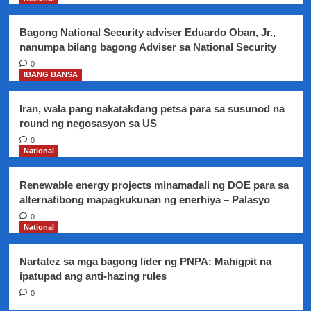
dapat
na
Bagong National Security adviser Eduardo Oban, Jr.,
ipagwalang
nanumpa bilang bagong Adviser sa National Security
bahala-
ayon
0
IBANG BANSA
sa
mga
eksperto
Iran, wala pang nakatakdang petsa para sa susunod na
round ng negosasyon sa US
0
National
Renewable energy projects minamadali ng DOE para sa
alternatibong mapagkukunan ng enerhiya – Palasyo
0
National
Nartatez sa mga bagong lider ng PNPA: Mahigpit na
ipatupad ang anti-hazing rules
0