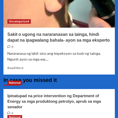
Uncategorized
Sakit o ugong na nararanasan sa tainga, hindi
dapat na ipagwalang bahala- ayon sa mga eksperto
0
Nararanasa ng lahit sino ang impeksyon sa loob ng tainga.
Ngunit ayon sa mga ear,...
Read
Read More
more
about
In case you missed it
Sakit
National
o
ugong
Ipinatupad na price intervention ng Department of
na
Energy sa mga produktong petrolyo, aprub sa mga
nararanasan
senador
sa
tainga,
0
hindi
National