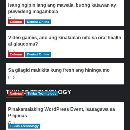
Isang ngipin lang ang mawala, buong katawan ay
puwedeng magambala
0
Column
Dentist Online
Video games, ano ang kinalaman nito sa oral health
at glaucoma?
0
Column
Dentist Online
Sa gilagid makikita kung fresh ang hininga mo
0
TUKLAS TECHNOLOGY
National
Tuklas Technology
Pinakamalaking WordPress Event, Isasagawa sa
Pilipinas
0
Tuklas Technology