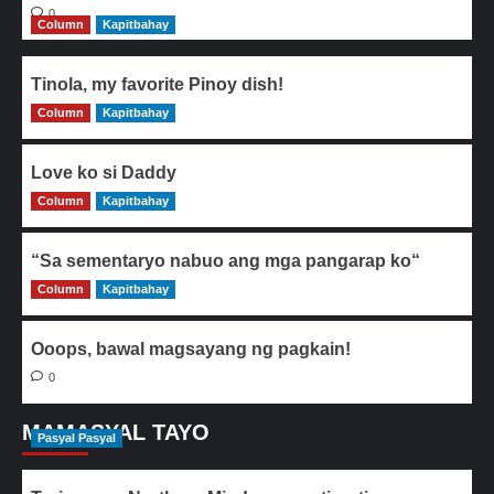
0
Column
Kapitbahay
Tinola, my favorite Pinoy dish!
Column
0
Kapitbahay
Love ko si Daddy
Column
0
Kapitbahay
“Sa sementaryo nabuo ang mga pangarap ko“
Column
0
Kapitbahay
Ooops, bawal magsayang ng pagkain!
0
MAMASYAL TAYO
Pasyal Pasyal