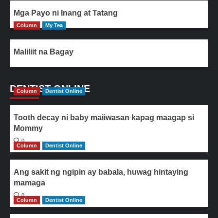
Mga Payo ni Inang at Tatang
Column
My Tea
Maliliit na Bagay
DENTIST ONLINE
Column
Dentist Online
Tooth decay ni baby maiiwasan kapag maagap si
Mommy
0
Column
Dentist Online
Ang sakit ng ngipin ay babala, huwag hintaying
mamaga
0
Column
Dentist Online