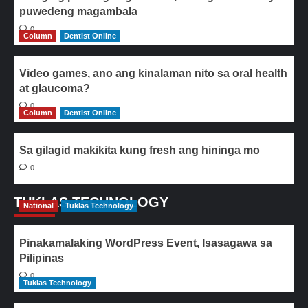
puwedeng magambala
0
Column
Dentist Online
Video games, ano ang kinalaman nito sa oral health
at glaucoma?
0
Column
Dentist Online
Sa gilagid makikita kung fresh ang hininga mo
0
TUKLAS TECHNOLOGY
National
Tuklas Technology
Pinakamalaking WordPress Event, Isasagawa sa
Pilipinas
0
Tuklas Technology