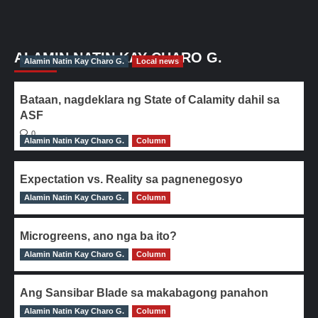
ALAMIN NATIN KAY CHARO G.
Alamin Natin Kay Charo G.
Local news
Bataan, nagdeklara ng State of Calamity dahil sa
ASF
0
Alamin Natin Kay Charo G.
Column
Expectation vs. Reality sa pagnenegosyo
Alamin Natin Kay Charo G.
0
Column
Microgreens, ano nga ba ito?
Alamin Natin Kay Charo G.
0
Column
Ang Sansibar Blade sa makabagong panahon
Alamin Natin Kay Charo G.
0
Column