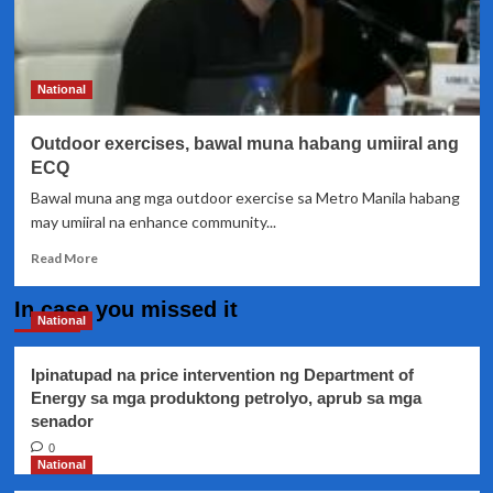
National
Outdoor exercises, bawal muna habang umiiral ang
ECQ
Bawal muna ang mga outdoor exercise sa Metro Manila habang
may umiiral na enhance community...
Read
Read More
more
about
In case you missed it
Outdoor
National
exercises,
bawal
Ipinatupad na price intervention ng Department of
muna
Energy sa mga produktong petrolyo, aprub sa mga
habang
senador
umiiral
ang
0
ECQ
National