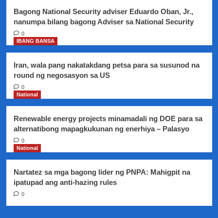
Bagong National Security adviser Eduardo Oban, Jr.,
nanumpa bilang bagong Adviser sa National Security
0
IBANG BANSA
Iran, wala pang nakatakdang petsa para sa susunod na
round ng negosasyon sa US
0
National
Renewable energy projects minamadali ng DOE para sa
alternatibong mapagkukunan ng enerhiya – Palasyo
0
National
Nartatez sa mga bagong lider ng PNPA: Mahigpit na
ipatupad ang anti-hazing rules
0