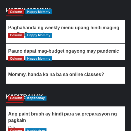
HAPPY MOMMY
Column
Happy Mommy
Paghahanda ng weekly menu upang hindi maging
paulit-ulit ang ulam
Column
Happy Mommy
Paano dapat mag-budget ngayong may pandemic
Column
Happy Mommy
Mommy, handa ka na ba sa online classes?
KAPITBAHAY
Column
Kapitbahay
Ang paint brush ay hindi para sa preparasyon ng
pagkain
0
Column
Kapitbahay