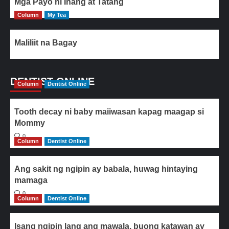
Mga Payo ni Inang at Tatang
Column
My Tea
Maliliit na Bagay
DENTIST ONLINE
Column
Dentist Online
Tooth decay ni baby maiiwasan kapag maagap si
Mommy
0
Column
Dentist Online
Ang sakit ng ngipin ay babala, huwag hintaying
mamaga
0
Column
Dentist Online
Isang ngipin lang ang mawala, buong katawan ay