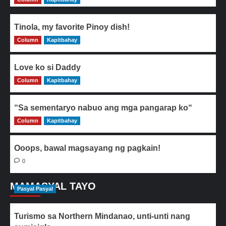
Tinola, my favorite Pinoy dish!
Column
0
Kapitbahay
Love ko si Daddy
Column
0
Kapitbahay
“Sa sementaryo nabuo ang mga pangarap ko“
Column
0
Kapitbahay
Ooops, bawal magsayang ng pagkain!
0
MAMASYAL TAYO
Pasyal Pasyal
Turismo sa Northern Mindanao, unti-unti nang