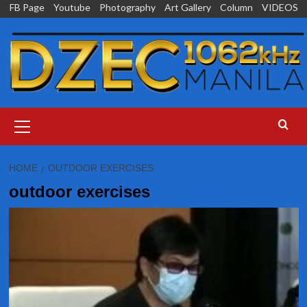
Skip
FB Page
Youtube
Photography
Art Gallery
Column
VIDEOS
to
content
Primary
Menu
HOME
OUTDOOR EXERCISES
outdoor exercises