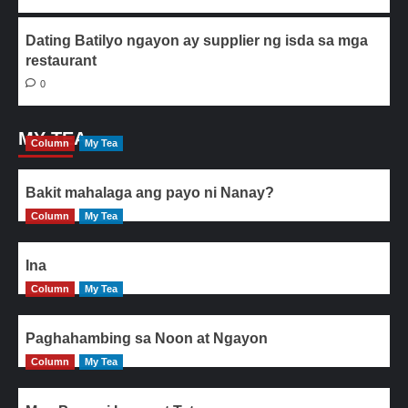
Dating Batilyo ngayon ay supplier ng isda sa mga
restaurant
0
MY TEA
Column
My Tea
Bakit mahalaga ang payo ni Nanay?
Column
My Tea
Ina
Column
My Tea
Paghahambing sa Noon at Ngayon
Column
My Tea