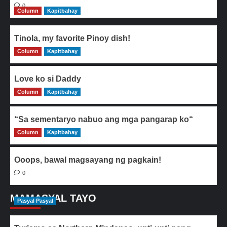
0
Column
Kapitbahay
Tinola, my favorite Pinoy dish!
Column
0
Kapitbahay
Love ko si Daddy
Column
0
Kapitbahay
“Sa sementaryo nabuo ang mga pangarap ko“
Column
0
Kapitbahay
Ooops, bawal magsayang ng pagkain!
0
MAMASYAL TAYO
Pasyal Pasyal