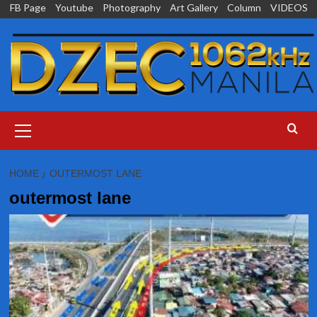
Skip
FB Page
Youtube
Photography
Art Gallery
Column
VIDEOS
to
content
Primary
Menu
HOME
OUTERMOST LANE
outermost lane