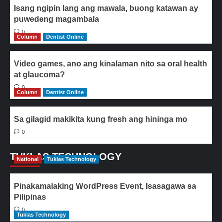
Isang ngipin lang ang mawala, buong katawan ay
puwedeng magambala
0
Column
Dentist Online
Video games, ano ang kinalaman nito sa oral health
at glaucoma?
0
Column
Dentist Online
Sa gilagid makikita kung fresh ang hininga mo
0
TUKLAS TECHNOLOGY
National
Tuklas Technology
Pinakamalaking WordPress Event, Isasagawa sa
Pilipinas
0
Tuklas Technology