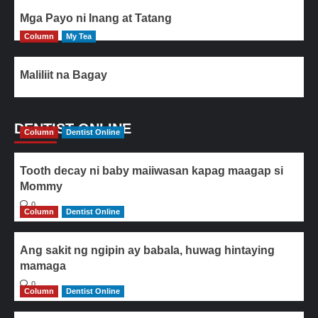
Mga Payo ni Inang at Tatang
Column
My Tea
Maliliit na Bagay
DENTIST ONLINE
Column
Dentist Online
Tooth decay ni baby maiiwasan kapag maagap si
Mommy
0
Column
Dentist Online
Ang sakit ng ngipin ay babala, huwag hintaying
mamaga
0
Column
Dentist Online