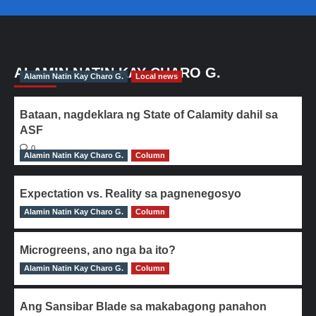
ALAMIN NATIN KAY CHARO G.
Alamin Natin Kay Charo G.
Local news
Bataan, nagdeklara ng State of Calamity dahil sa
ASF
0
Alamin Natin Kay Charo G.
Column
Expectation vs. Reality sa pagnenegosyo
Alamin Natin Kay Charo G.
0
Column
Microgreens, ano nga ba ito?
Alamin Natin Kay Charo G.
0
Column
Ang Sansibar Blade sa makabagong panahon