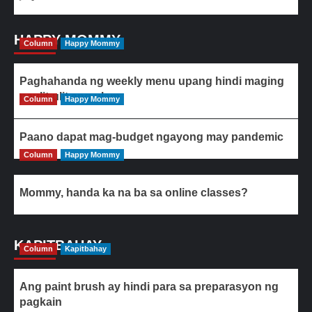
HAPPY MOMMY
Column
Happy Mommy
Paghahanda ng weekly menu upang hindi maging
paulit-ulit ang ulam
Column
Happy Mommy
Paano dapat mag-budget ngayong may pandemic
Column
Happy Mommy
Mommy, handa ka na ba sa online classes?
KAPITBAHAY
Column
Kapitbahay
Ang paint brush ay hindi para sa preparasyon ng
pagkain