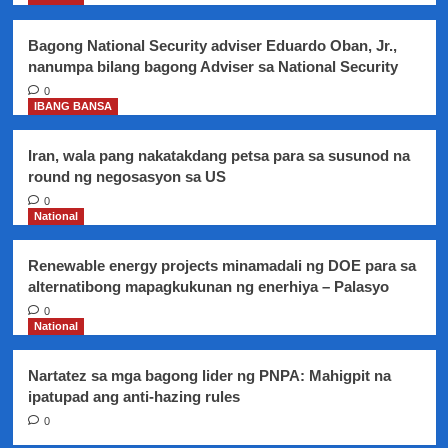
sa
mga
Bagong National Security adviser Eduardo Oban, Jr.,
motorista
nanumpa bilang bagong Adviser sa National Security
simula
ngayong
0
IBANG BANSA
araw
Iran, wala pang nakatakdang petsa para sa susunod na
round ng negosasyon sa US
0
National
Renewable energy projects minamadali ng DOE para sa
alternatibong mapagkukunan ng enerhiya – Palasyo
0
National
Nartatez sa mga bagong lider ng PNPA: Mahigpit na
ipatupad ang anti-hazing rules
0