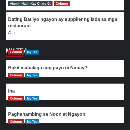
Alamin Natin Kay Charo G.
0
Column
Dating Batilyo ngayon ay supplier ng isda sa mga
restaurant
0
MY TEA
Column
My Tea
Bakit mahalaga ang payo ni Nanay?
Column
My Tea
Ina
Column
My Tea
Paghahambing sa Noon at Ngayon
Column
My Tea