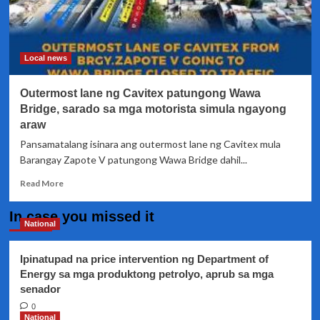
Local news
Outermost lane ng Cavitex patungong Wawa
Bridge, sarado sa mga motorista simula ngayong
araw
Pansamatalang isinara ang outermost lane ng Cavitex mula
Barangay Zapote V patungong Wawa Bridge dahil...
Read
Read More
more
about
In case you missed it
Outermost
National
lane
ng
Ipinatupad na price intervention ng Department of
Cavitex
Energy sa mga produktong petrolyo, aprub sa mga
patungong
senador
Wawa
Bridge,
0
sarado
National