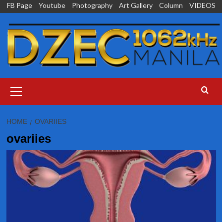
Skip
FB Page
Youtube
Photography
Art Gallery
Column
VIDEOS
to
content
Primary
Menu
HOME
OVARIIES
ovariies