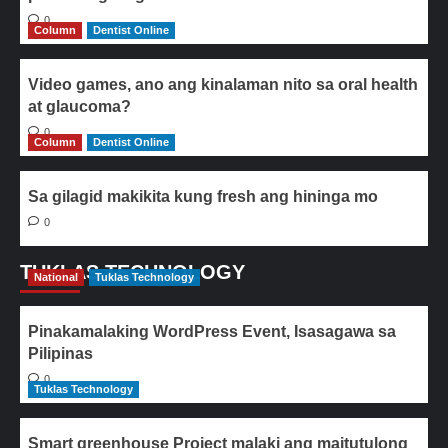
0
Column
Dentist Online
Video games, ano ang kinalaman nito sa oral health
at glaucoma?
0
Column
Dentist Online
Sa gilagid makikita kung fresh ang hininga mo
0
TUKLAS TECHNOLOGY
National
Tuklas Technology
Pinakamalaking WordPress Event, Isasagawa sa
Pilipinas
0
Tuklas Technology
Smart greenhouse Project malaki ang maitutulong