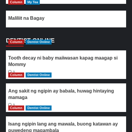
Column
My Tea
Maliliit na Bagay
DENTIST ONLINE
Column
Dentist Online
Tooth decay ni baby maiiwasan kapag maagap si
Mommy
0
Column
Dentist Online
Ang sakit ng ngipin ay babala, huwag hintaying
mamaga
0
Column
Dentist Online
Isang ngipin lang ang mawala, buong katawan ay
puwedeng magambala