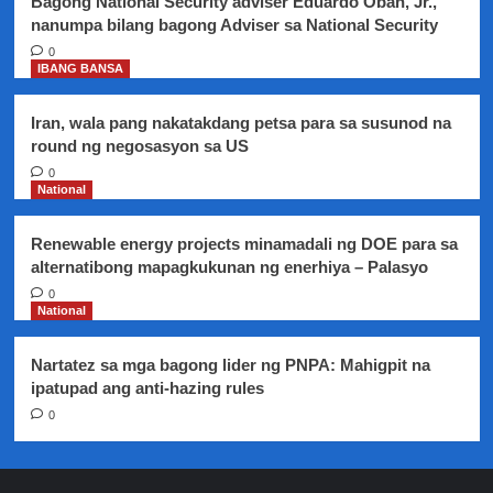
Bagong National Security adviser Eduardo Oban, Jr.,
nanumpa bilang bagong Adviser sa National Security
0
IBANG BANSA
Iran, wala pang nakatakdang petsa para sa susunod na
round ng negosasyon sa US
0
National
Renewable energy projects minamadali ng DOE para sa
alternatibong mapagkukunan ng enerhiya – Palasyo
0
National
Nartatez sa mga bagong lider ng PNPA: Mahigpit na
ipatupad ang anti-hazing rules
0