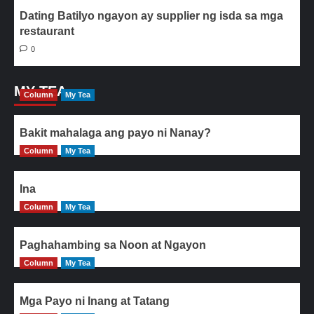
Dating Batilyo ngayon ay supplier ng isda sa mga
restaurant
0
MY TEA
Column
My Tea
Bakit mahalaga ang payo ni Nanay?
Column
My Tea
Ina
Column
My Tea
Paghahambing sa Noon at Ngayon
Column
My Tea
Mga Payo ni Inang at Tatang