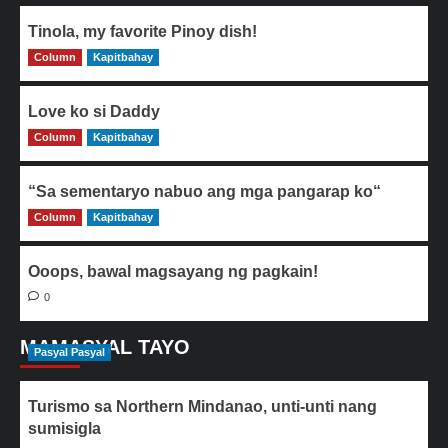
Tinola, my favorite Pinoy dish!
Column
0
Kapitbahay
Love ko si Daddy
Column
0
Kapitbahay
“Sa sementaryo nabuo ang mga pangarap ko“
Column
0
Kapitbahay
Ooops, bawal magsayang ng pagkain!
0
MAMASYAL TAYO
Pasyal Pasyal
Turismo sa Northern Mindanao, unti-unti nang
sumisigla