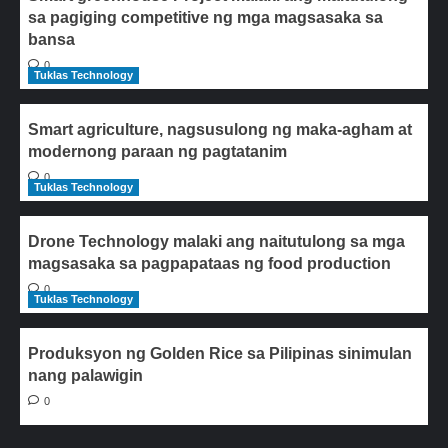
sa pagiging competitive ng mga magsasaka sa
bansa
0
Tuklas Technology
Smart agriculture, nagsusulong ng maka-agham at
modernong paraan ng pagtatanim
0
Tuklas Technology
Drone Technology malaki ang naitutulong sa mga
magsasaka sa pagpapataas ng food production
0
Tuklas Technology
Produksyon ng Golden Rice sa Pilipinas sinimulan
nang palawigin
0