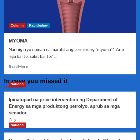
Column
Kapitbahay
MYOMA
Narinig n’yo naman na marahil ang terminong ”myoma”? Ano
nga ba ito, sakit ba ito? ...
Read
Read More
more
about
In case you missed it
MYOMA
National
Ipinatupad na price intervention ng Department of
Energy sa mga produktong petrolyo, aprub sa mga
senador
0
National