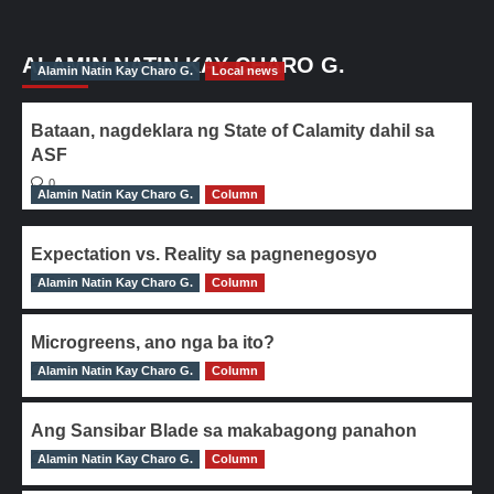
ALAMIN NATIN KAY CHARO G.
Alamin Natin Kay Charo G.
Local news
Bataan, nagdeklara ng State of Calamity dahil sa
ASF
0
Alamin Natin Kay Charo G.
Column
Expectation vs. Reality sa pagnenegosyo
Alamin Natin Kay Charo G.
0
Column
Microgreens, ano nga ba ito?
Alamin Natin Kay Charo G.
0
Column
Ang Sansibar Blade sa makabagong panahon
Alamin Natin Kay Charo G.
0
Column