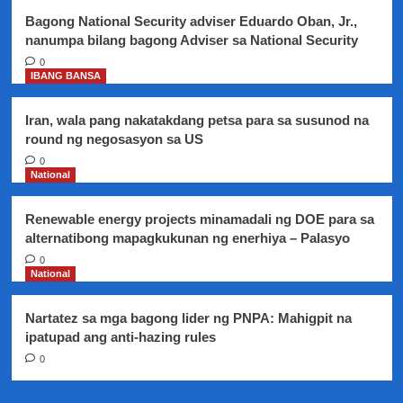
sea
Bagong National Security adviser Eduardo Oban, Jr.,
pinaiimbestigahan
nanumpa bilang bagong Adviser sa National Security
sa
BFAR
0
IBANG BANSA
at
DND
Iran, wala pang nakatakdang petsa para sa susunod na
round ng negosasyon sa US
0
National
Renewable energy projects minamadali ng DOE para sa
alternatibong mapagkukunan ng enerhiya – Palasyo
0
National
Nartatez sa mga bagong lider ng PNPA: Mahigpit na
ipatupad ang anti-hazing rules
0