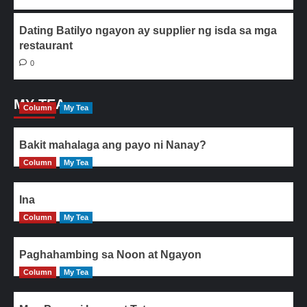
Dating Batilyo ngayon ay supplier ng isda sa mga
restaurant
0
MY TEA
Column
My Tea
Bakit mahalaga ang payo ni Nanay?
Column
My Tea
Ina
Column
My Tea
Paghahambing sa Noon at Ngayon
Column
My Tea