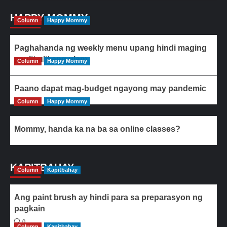
HAPPY MOMMY
Column
Happy Mommy
Paghahanda ng weekly menu upang hindi maging
paulit-ulit ang ulam
Column
Happy Mommy
Paano dapat mag-budget ngayong may pandemic
Column
Happy Mommy
Mommy, handa ka na ba sa online classes?
KAPITBAHAY
Column
Kapitbahay
Ang paint brush ay hindi para sa preparasyon ng
pagkain
0
Column
Kapitbahay