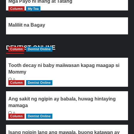
Mga Payo ni Inang at Tatang
Column
My Tea
Maliliit na Bagay
DENTIST ONLINE
Column
Dentist Online
Tooth decay ni baby maiiwasan kapag maagap si
Mommy
0
Column
Dentist Online
Ang sakit ng ngipin ay babala, huwag hintaying
mamaga
0
Column
Dentist Online
Isang ngipin lang ang mawala, buong katawan ay