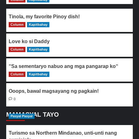
Tinola, my favorite Pinoy dish!
Column
0
Kapitbahay
Love ko si Daddy
Column
0
Kapitbahay
“Sa sementaryo nabuo ang mga pangarap ko“
Column
0
Kapitbahay
Ooops, bawal magsayang ng pagkain!
0
MAMASYAL TAYO
Pasyal Pasyal
Turismo sa Northern Mindanao, unti-unti nang