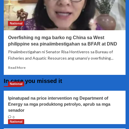
National
Overfishing ng mga barko ng China sa West
philippine sea pinaiimbestigahan sa BFAR at DND
Pinaiimbestigahan ni Senator Risa Hontiveros sa Bureau of
Fisheries and Aquatic Resources ang umano’y overfishing...
Read
Read More
more
about
In case you missed it
Overfishing
National
ng
mga
Ipinatupad na price intervention ng Department of
barko
Energy sa mga produktong petrolyo, aprub sa mga
ng
senador
China
sa
0
West
National
philippine