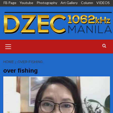
Skip
FB Page
Youtube
Photography
Art Gallery
Column
VIDEOS
to
content
Primary
Menu
HOME
OVER FISHING
over fishing