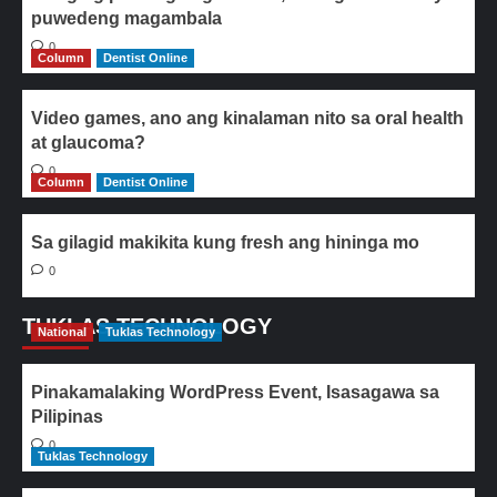
puwedeng magambala
0
Column
Dentist Online
Video games, ano ang kinalaman nito sa oral health
at glaucoma?
0
Column
Dentist Online
Sa gilagid makikita kung fresh ang hininga mo
0
TUKLAS TECHNOLOGY
National
Tuklas Technology
Pinakamalaking WordPress Event, Isasagawa sa
Pilipinas
0
Tuklas Technology