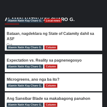
ALAMIN NATIN KAY CHARO G.
Alamin Natin Kay Charo G.
Local news
Bataan, nagdeklara ng State of Calamity dahil sa
ASF
0
Alamin Natin Kay Charo G.
Column
Expectation vs. Reality sa pagnenegosyo
Alamin Natin Kay Charo G.
0
Column
Microgreens, ano nga ba ito?
Alamin Natin Kay Charo G.
0
Column
Ang Sansibar Blade sa makabagong panahon
Alamin Natin Kay Charo G.
0
Column