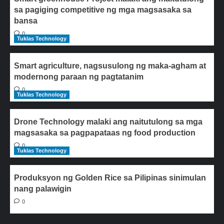
sa pagiging competitive ng mga magsasaka sa
bansa
0
Tuklas Technology
Smart agriculture, nagsusulong ng maka-agham at
modernong paraan ng pagtatanim
0
Tuklas Technology
Drone Technology malaki ang naitutulong sa mga
magsasaka sa pagpapataas ng food production
0
Tuklas Technology
Produksyon ng Golden Rice sa Pilipinas sinimulan
nang palawigin
0