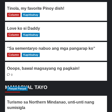
Tinola, my favorite Pinoy dish!
Column
0
Kapitbahay
Love ko si Daddy
Column
0
Kapitbahay
“Sa sementaryo nabuo ang mga pangarap ko“
Column
0
Kapitbahay
Ooops, bawal magsayang ng pagkain!
0
MAMASYAL TAYO
Pasyal Pasyal
Turismo sa Northern Mindanao, unti-unti nang
sumisigla