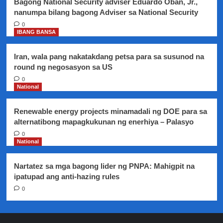
Bagong National Security adviser Eduardo Oban, Jr.,
ahensya
nanumpa bilang bagong Adviser sa National Security
ng
Gobyerno
0
IBANG BANSA
Iran, wala pang nakatakdang petsa para sa susunod na
round ng negosasyon sa US
0
National
Renewable energy projects minamadali ng DOE para sa
alternatibong mapagkukunan ng enerhiya – Palasyo
0
National
Nartatez sa mga bagong lider ng PNPA: Mahigpit na
ipatupad ang anti-hazing rules
0