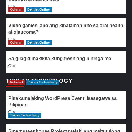
0
Column
Dentist Online
Video games, ano ang kinalaman nito sa oral health
at glaucoma?
0
Column
Dentist Online
Sa gilagid makikita kung fresh ang hininga mo
0
TUKLAS TECHNOLOGY
National
Tuklas Technology
Pinakamalaking WordPress Event, Isasagawa sa
Pilipinas
0
Tuklas Technology
Smart greenhouse Project malaki ang maitutulong