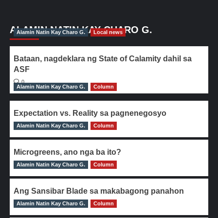
ALAMIN NATIN KAY CHARO G.
Alamin Natin Kay Charo G.
Local news
Bataan, nagdeklara ng State of Calamity dahil sa
ASF
0
Alamin Natin Kay Charo G.
Column
Expectation vs. Reality sa pagnenegosyo
Alamin Natin Kay Charo G.
0
Column
Microgreens, ano nga ba ito?
Alamin Natin Kay Charo G.
0
Column
Ang Sansibar Blade sa makabagong panahon
Alamin Natin Kay Charo G.
0
Column