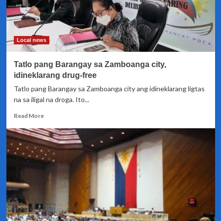
Local news
Tatlo pang Barangay sa Zamboanga city,
idineklarang drug-free
Tatlo pang Barangay sa Zamboanga city ang idineklarang ligtas
na sa iligal na droga. Ito...
Read
Read More
more
about
Tatlo
pang
Barangay
sa
Zamboanga
city,
idineklarang
drug-
free