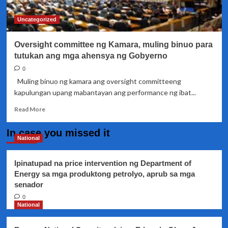
Uncategorized
Oversight committee ng Kamara, muling binuo para
tutukan ang mga ahensya ng Gobyerno
0
Muling binuo ng kamara ang oversight committeeng
kapulungan upang mabantayan ang performance ng ibat...
Read
Read More
more
about
In case you missed it
Oversight
National
committee
ng
Ipinatupad na price intervention ng Department of
Kamara,
Energy sa mga produktong petrolyo, aprub sa mga
muling
senador
binuo
para
0
tutukan
National
ang
mga