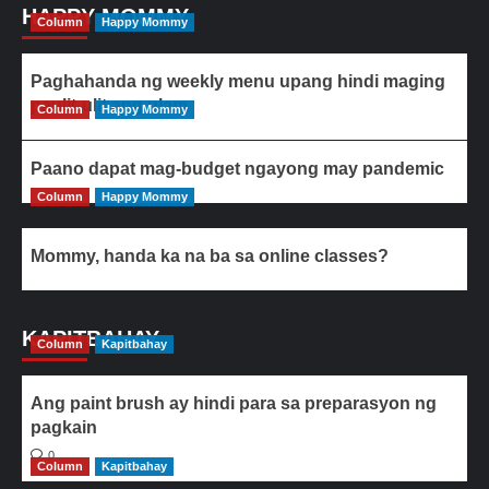
HAPPY MOMMY
Column
Happy Mommy
Paghahanda ng weekly menu upang hindi maging
paulit-ulit ang ulam
Column
Happy Mommy
Paano dapat mag-budget ngayong may pandemic
Column
Happy Mommy
Mommy, handa ka na ba sa online classes?
KAPITBAHAY
Column
Kapitbahay
Ang paint brush ay hindi para sa preparasyon ng
pagkain
0
Column
Kapitbahay