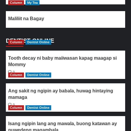
Column
My Tea
Maliliit na Bagay
DENTIST ONLINE
Column
Dentist Online
Tooth decay ni baby maiiwasan kapag maagap si
Mommy
0
Column
Dentist Online
Ang sakit ng ngipin ay babala, huwag hintaying
mamaga
0
Column
Dentist Online
Isang ngipin lang ang mawala, buong katawan ay
puwedeng magambala