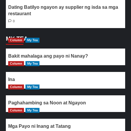
Dating Batilyo ngayon ay supplier ng isda sa mga
restaurant
0
MY TEA
Column
My Tea
Bakit mahalaga ang payo ni Nanay?
Column
My Tea
Ina
Column
My Tea
Paghahambing sa Noon at Ngayon
Column
My Tea
Mga Payo ni Inang at Tatang