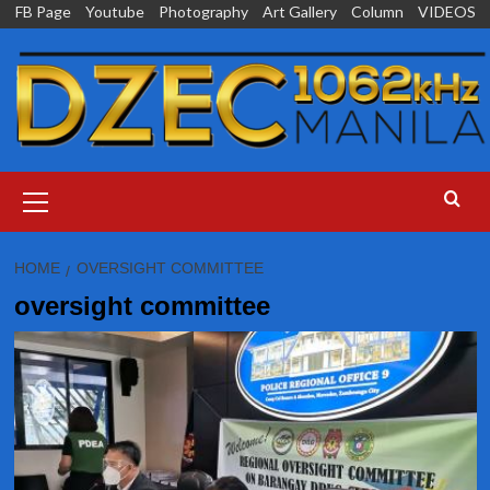
Skip
FB Page
Youtube
Photography
Art Gallery
Column
VIDEOS
to
content
Primary
Menu
HOME
OVERSIGHT COMMITTEE
oversight committee