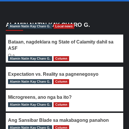
ALAMIN NATIN KAY CHARO G.
Alamin Natin Kay Charo G.
Local news
Bataan, nagdeklara ng State of Calamity dahil sa
ASF
0
Alamin Natin Kay Charo G.
Column
Expectation vs. Reality sa pagnenegosyo
Alamin Natin Kay Charo G.
0
Column
Microgreens, ano nga ba ito?
Alamin Natin Kay Charo G.
0
Column
Ang Sansibar Blade sa makabagong panahon
Alamin Natin Kay Charo G.
0
Column