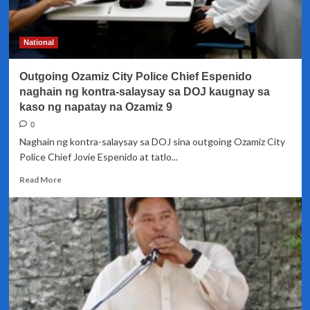
Jr.
sa
kasong
National
illegal
possession
Outgoing Ozamiz City Police Chief Espenido
of
drugs
naghain ng kontra-salaysay sa DOJ kaugnay sa
kaso ng napatay na Ozamiz 9
0
Naghain ng kontra-salaysay sa DOJ sina outgoing Ozamiz City
Police Chief Jovie Espenido at tatlo...
Read
Read More
more
about
Outgoing
Ozamiz
City
Police
Chief
Espenido
naghain
ng