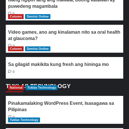
puwedeng magambala
0
Column
Dentist Online
Video games, ano ang kinalaman nito sa oral health
at glaucoma?
0
Column
Dentist Online
Sa gilagid makikita kung fresh ang hininga mo
0
TUKLAS TECHNOLOGY
National
Tuklas Technology
Pinakamalaking WordPress Event, Isasagawa sa
Pilipinas
0
Tuklas Technology