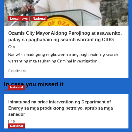
kontra-
salaysay
sa
Local news
National
DOJ
kaugnay
Ozamis City Mayor Aldong Parojinog at asawa nito,
sa
kaso
patay sa paghahain ng search warrant ng CIDG
ng
0
napatay
Nauwi sa madugong engkuwentro ang paghahain ng search
na
warrant ng mga tauhan ng Criminal Investigation...
Ozamiz
9
Read
Read More
more
about
In case you missed it
Ozamis
National
City
Mayor
Ipinatupad na price intervention ng Department of
Aldong
Energy sa mga produktong petrolyo, aprub sa mga
Parojinog
senador
at
asawa
0
nito,
National
patay