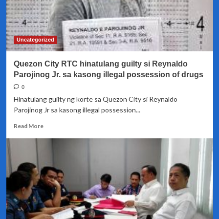
Uncategorized
Quezon City RTC hinatulang guilty si Reynaldo
Parojinog Jr. sa kasong illegal possession of drugs
0
Hinatulang guilty ng korte sa Quezon City si Reynaldo
Parojinog Jr sa kasong illegal possession...
Read
Read More
more
about
Quezon
City
RTC
hinatulang
guilty
si
Reynaldo
Parojinog