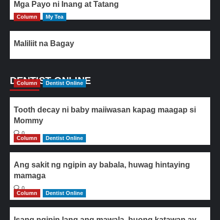
Mga Payo ni Inang at Tatang
Column
My Tea
Maliliit na Bagay
DENTIST ONLINE
Column
Dentist Online
Tooth decay ni baby maiiwasan kapag maagap si
Mommy
0
Column
Dentist Online
Ang sakit ng ngipin ay babala, huwag hintaying
mamaga
0
Column
Dentist Online
Isang ngipin lang ang mawala, buong katawan ay