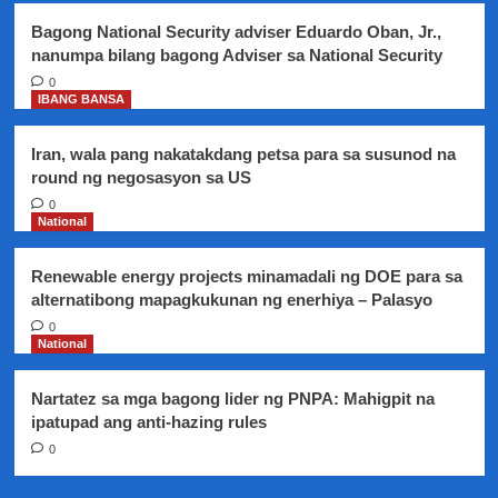
sa
Bagong National Security adviser Eduardo Oban, Jr.,
paghahain
nanumpa bilang bagong Adviser sa National Security
ng
search
0
IBANG BANSA
warrant
ng
CIDG
Iran, wala pang nakatakdang petsa para sa susunod na
round ng negosasyon sa US
0
National
Renewable energy projects minamadali ng DOE para sa
alternatibong mapagkukunan ng enerhiya – Palasyo
0
National
Nartatez sa mga bagong lider ng PNPA: Mahigpit na
ipatupad ang anti-hazing rules
0