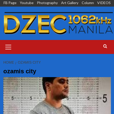
Skip
FB Page
Youtube
Photography
Art Gallery
Column
VIDEOS
to
content
Primary
Menu
HOME
OZAMIS CITY
ozamis city