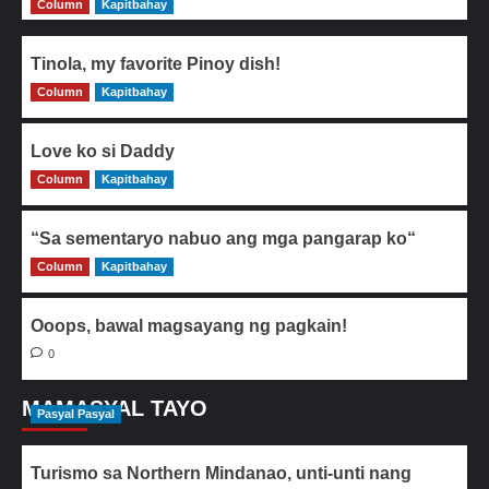
Column
Kapitbahay
Tinola, my favorite Pinoy dish!
Column
0
Kapitbahay
Love ko si Daddy
Column
0
Kapitbahay
“Sa sementaryo nabuo ang mga pangarap ko“
Column
0
Kapitbahay
Ooops, bawal magsayang ng pagkain!
0
MAMASYAL TAYO
Pasyal Pasyal
Turismo sa Northern Mindanao, unti-unti nang