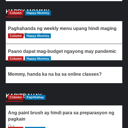
HAPPY MOMMY
Column
Happy Mommy
Paghahanda ng weekly menu upang hindi maging
paulit-ulit ang ulam
Column
Happy Mommy
Paano dapat mag-budget ngayong may pandemic
Column
Happy Mommy
Mommy, handa ka na ba sa online classes?
KAPITBAHAY
Column
Kapitbahay
Ang paint brush ay hindi para sa preparasyon ng
pagkain
0