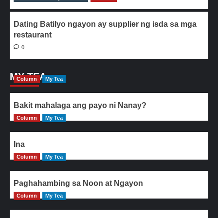
Dating Batilyo ngayon ay supplier ng isda sa mga
restaurant
0
MY TEA
Column
My Tea
Bakit mahalaga ang payo ni Nanay?
Column
My Tea
Ina
Column
My Tea
Paghahambing sa Noon at Ngayon
Column
My Tea