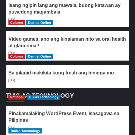
Isang ngipin lang ang mawala, buong katawan ay
puwedeng magambala
0
Column
Dentist Online
Video games, ano ang kinalaman nito sa oral health
at glaucoma?
0
Column
Dentist Online
Sa gilagid makikita kung fresh ang hininga mo
0
TUKLAS TECHNOLOGY
National
Tuklas Technology
Pinakamalaking WordPress Event, Isasagawa sa
Pilipinas
0
Tuklas Technology