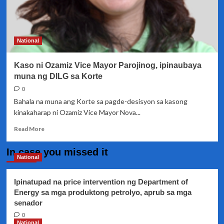
National
Kaso ni Ozamiz Vice Mayor Parojinog, ipinaubaya
muna ng DILG sa Korte
0
Bahala na muna ang Korte sa pagde-desisyon sa kasong
kinakaharap ni Ozamiz Vice Mayor Nova...
Read
Read More
more
about
In case you missed it
Kaso
National
ni
Ozamiz
Ipinatupad na price intervention ng Department of
Vice
Energy sa mga produktong petrolyo, aprub sa mga
Mayor
senador
Parojinog,
ipinaubaya
0
muna
National