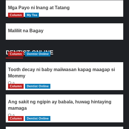
Mga Payo ni Inang at Tatang
Column
My Tea
Maliliit na Bagay
DENTIST ONLINE
Column
Dentist Online
Tooth decay ni baby maiiwasan kapag maagap si
Mommy
0
Column
Dentist Online
Ang sakit ng ngipin ay babala, huwag hintaying
mamaga
0
Column
Dentist Online