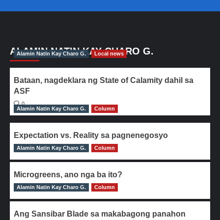
ALAMIN NATIN KAY CHARO G.
Alamin Natin Kay Charo G.
Local news
Bataan, nagdeklara ng State of Calamity dahil sa
ASF
0
Alamin Natin Kay Charo G.
Column
Expectation vs. Reality sa pagnenegosyo
Alamin Natin Kay Charo G.
0
Column
Microgreens, ano nga ba ito?
Alamin Natin Kay Charo G.
0
Column
Ang Sansibar Blade sa makabagong panahon