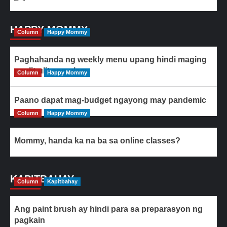
HAPPY MOMMY
Column
Happy Mommy
Paghahanda ng weekly menu upang hindi maging
paulit-ulit ang ulam
Column
Happy Mommy
Paano dapat mag-budget ngayong may pandemic
Column
Happy Mommy
Mommy, handa ka na ba sa online classes?
KAPITBAHAY
Column
Kapitbahay
Ang paint brush ay hindi para sa preparasyon ng
pagkain