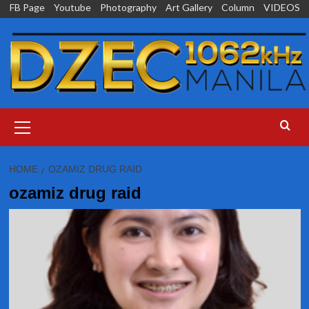
Skip
FB Page
Youtube
Photography
Art Gallery
Column
VIDEOS
to
content
Primary
Menu
HOME
OZAMIZ DRUG RAID
ozamiz drug raid