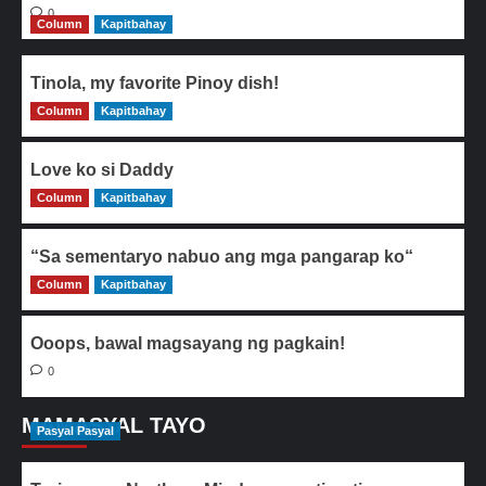
0
Column
Kapitbahay
Tinola, my favorite Pinoy dish!
Column
0
Kapitbahay
Love ko si Daddy
Column
0
Kapitbahay
“Sa sementaryo nabuo ang mga pangarap ko“
Column
0
Kapitbahay
Ooops, bawal magsayang ng pagkain!
0
MAMASYAL TAYO
Pasyal Pasyal