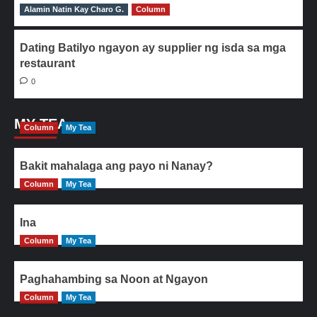
Alamin Natin Kay Charo G.
0
Column
Dating Batilyo ngayon ay supplier ng isda sa mga
restaurant
0
MY TEA
Column
My Tea
Bakit mahalaga ang payo ni Nanay?
Column
My Tea
Ina
Column
My Tea
Paghahambing sa Noon at Ngayon
Column
My Tea