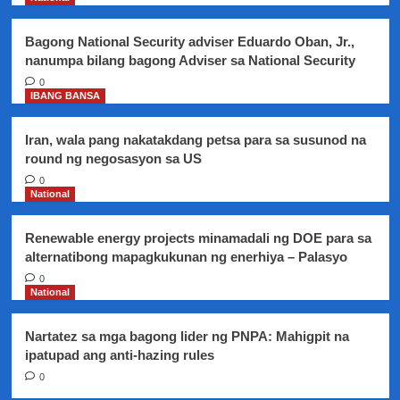
ng
DILG
Bagong National Security adviser Eduardo Oban, Jr.,
sa
nanumpa bilang bagong Adviser sa National Security
Korte
0
IBANG BANSA
Iran, wala pang nakatakdang petsa para sa susunod na
round ng negosasyon sa US
0
National
Renewable energy projects minamadali ng DOE para sa
alternatibong mapagkukunan ng enerhiya – Palasyo
0
National
Nartatez sa mga bagong lider ng PNPA: Mahigpit na
ipatupad ang anti-hazing rules
0