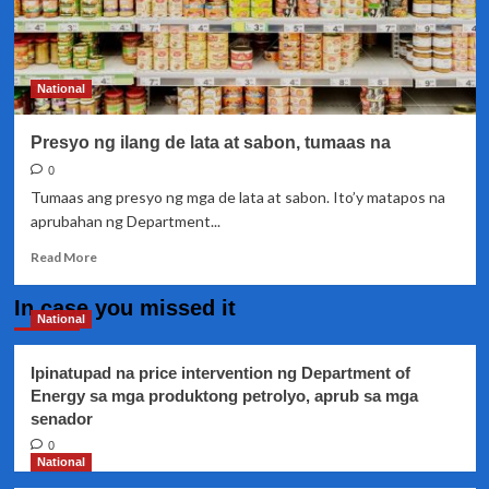
National
Presyo ng ilang de lata at sabon, tumaas na
0
Tumaas ang presyo ng mga de lata at sabon. Ito’y matapos na
aprubahan ng Department...
Read
Read More
more
about
In case you missed it
Presyo
National
ng
ilang
Ipinatupad na price intervention ng Department of
de
Energy sa mga produktong petrolyo, aprub sa mga
lata
senador
at
sabon,
0
tumaas
National
na