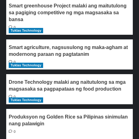
Smart greenhouse Project malaki ang maitutulong
sa pagiging competitive ng mga magsasaka sa
bansa
0
Tuklas Technology
Smart agriculture, nagsusulong ng maka-agham at
modernong paraan ng pagtatanim
0
Tuklas Technology
Drone Technology malaki ang naitutulong sa mga
magsasaka sa pagpapataas ng food production
0
Tuklas Technology
Produksyon ng Golden Rice sa Pilipinas sinimulan
nang palawigin
0