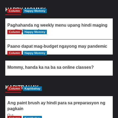
HAPPY MOMMY
Column
Happy Mommy
Paghahanda ng weekly menu upang hindi maging
paulit-ulit ang ulam
Column
Happy Mommy
Paano dapat mag-budget ngayong may pandemic
Column
Happy Mommy
Mommy, handa ka na ba sa online classes?
KAPITBAHAY
Column
Kapitbahay
Ang paint brush ay hindi para sa preparasyon ng
pagkain
0