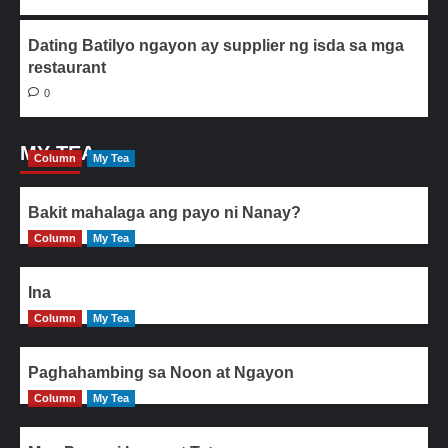
Dating Batilyo ngayon ay supplier ng isda sa mga
restaurant
0
MY TEA
Column
My Tea
Bakit mahalaga ang payo ni Nanay?
Column
My Tea
Ina
Column
My Tea
Paghahambing sa Noon at Ngayon
Column
My Tea