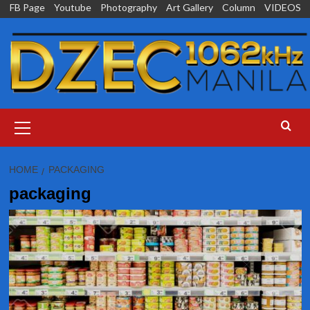
Skip
FB Page
Youtube
Photography
Art Gallery
Column
VIDEOS
to
content
Primary
Menu
HOME
PACKAGING
packaging