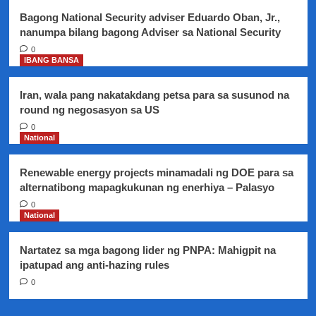
Bagong National Security adviser Eduardo Oban, Jr.,
nanumpa bilang bagong Adviser sa National Security
0
IBANG BANSA
Iran, wala pang nakatakdang petsa para sa susunod na
round ng negosasyon sa US
0
National
Renewable energy projects minamadali ng DOE para sa
alternatibong mapagkukunan ng enerhiya – Palasyo
0
National
Nartatez sa mga bagong lider ng PNPA: Mahigpit na
ipatupad ang anti-hazing rules
0