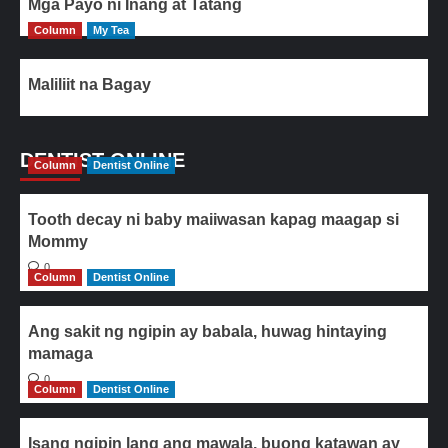
Mga Payo ni Inang at Tatang
Column
My Tea
Maliliit na Bagay
DENTIST ONLINE
Column
Dentist Online
Tooth decay ni baby maiiwasan kapag maagap si
Mommy
0
Column
Dentist Online
Ang sakit ng ngipin ay babala, huwag hintaying
mamaga
0
Column
Dentist Online
Isang ngipin lang ang mawala, buong katawan ay