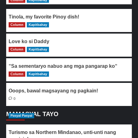
Column
Kapitbahay
Tinola, my favorite Pinoy dish!
Column
0
Kapitbahay
Love ko si Daddy
Column
0
Kapitbahay
“Sa sementaryo nabuo ang mga pangarap ko“
Column
0
Kapitbahay
Ooops, bawal magsayang ng pagkain!
0
MAMASYAL TAYO
Pasyal Pasyal
Turismo sa Northern Mindanao, unti-unti nang