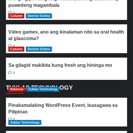
puwedeng magambala
0
Column
Dentist Online
Video games, ano ang kinalaman nito sa oral health
at glaucoma?
0
Column
Dentist Online
Sa gilagid makikita kung fresh ang hininga mo
0
TUKLAS TECHNOLOGY
National
Tuklas Technology
Pinakamalaking WordPress Event, Isasagawa sa
Pilipinas
0
Tuklas Technology