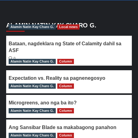
ALAMIN NATIN KAY CHARO G.
Alamin Natin Kay Charo G.
Local news
Bataan, nagdeklara ng State of Calamity dahil sa
ASF
0
Alamin Natin Kay Charo G.
Column
Expectation vs. Reality sa pagnenegosyo
Alamin Natin Kay Charo G.
0
Column
Microgreens, ano nga ba ito?
Alamin Natin Kay Charo G.
0
Column
Ang Sansibar Blade sa makabagong panahon
Alamin Natin Kay Charo G.
0
Column