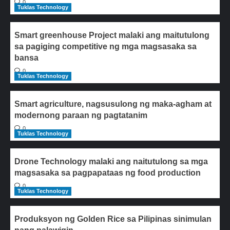
0
Tuklas Technology
Smart greenhouse Project malaki ang maitutulong
sa pagiging competitive ng mga magsasaka sa
bansa
0
Tuklas Technology
Smart agriculture, nagsusulong ng maka-agham at
modernong paraan ng pagtatanim
0
Tuklas Technology
Drone Technology malaki ang naitutulong sa mga
magsasaka sa pagpapataas ng food production
0
Tuklas Technology
Produksyon ng Golden Rice sa Pilipinas sinimulan