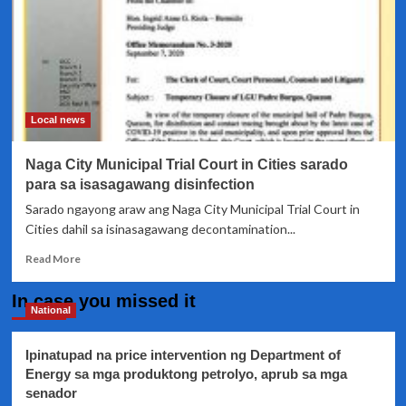
Local news
Naga City Municipal Trial Court in Cities sarado
para sa isasagawang disinfection
Sarado ngayong araw ang Naga City Municipal Trial Court in
Cities dahil sa isinasagawang decontamination...
Read
Read More
more
about
In case you missed it
Naga
National
City
Municipal
Ipinatupad na price intervention ng Department of
Trial
Energy sa mga produktong petrolyo, aprub sa mga
Court
senador
in