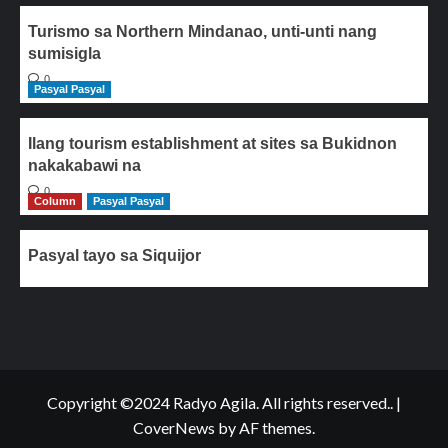
Turismo sa Northern Mindanao, unti-unti nang
sumisigla
0
Pasyal Pasyal
Ilang tourism establishment at sites sa Bukidnon
nakakabawi na
0
Column
Pasyal Pasyal
Pasyal tayo sa Siquijor
Copyright ©2024 Radyo Agila. All rights reserved..
|
CoverNews
by AF themes.