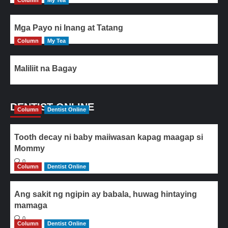
Column
My Tea
Mga Payo ni Inang at Tatang
Column
My Tea
Maliliit na Bagay
DENTIST ONLINE
Column
Dentist Online
Tooth decay ni baby maiiwasan kapag maagap si
Mommy
0
Column
Dentist Online
Ang sakit ng ngipin ay babala, huwag hintaying
mamaga
0
Column
Dentist Online