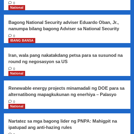
Cities
0
sarado
National
para
sa
Bagong National Security adviser Eduardo Oban, Jr.,
isasagawang
nanumpa bilang bagong Adviser sa National Security
disinfection
0
IBANG BANSA
Iran, wala pang nakatakdang petsa para sa susunod na
round ng negosasyon sa US
0
National
Renewable energy projects minamadali ng DOE para sa
alternatibong mapagkukunan ng enerhiya – Palasyo
0
National
Nartatez sa mga bagong lider ng PNPA: Mahigpit na
ipatupad ang anti-hazing rules