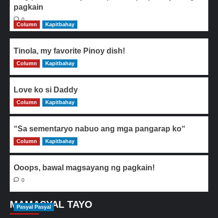
pagkain
0
Column
Kapitbahay
Tinola, my favorite Pinoy dish!
Column
0
Kapitbahay
Love ko si Daddy
Column
0
Kapitbahay
“Sa sementaryo nabuo ang mga pangarap ko“
Column
0
Kapitbahay
Ooops, bawal magsayang ng pagkain!
0
MAMASYAL TAYO
Pasyal Pasyal