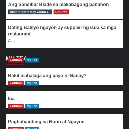
Ang Sansibar Blade sa makabagong panahon
Alamin Natin Kay Charo G.
0
Column
Dating Batilyo ngayon ay supplier ng isda sa mga
restaurant
0
MY TEA
Column
My Tea
Bakit mahalaga ang payo ni Nanay?
Column
My Tea
Ina
Column
My Tea
Paghahambing sa Noon at Ngayon