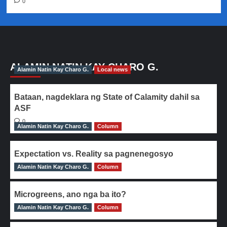
0
ALAMIN NATIN KAY CHARO G.
Alamin Natin Kay Charo G.
Local news
Bataan, nagdeklara ng State of Calamity dahil sa
ASF
0
Alamin Natin Kay Charo G.
Column
Expectation vs. Reality sa pagnenegosyo
Alamin Natin Kay Charo G.
0
Column
Microgreens, ano nga ba ito?
Alamin Natin Kay Charo G.
0
Column