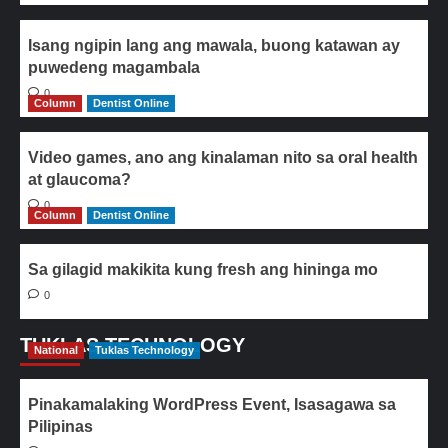
Isang ngipin lang ang mawala, buong katawan ay
puwedeng magambala
0
Column
Dentist Online
Video games, ano ang kinalaman nito sa oral health
at glaucoma?
0
Column
Dentist Online
Sa gilagid makikita kung fresh ang hininga mo
0
TUKLAS TECHNOLOGY
National
Tuklas Technology
Pinakamalaking WordPress Event, Isasagawa sa
Pilipinas