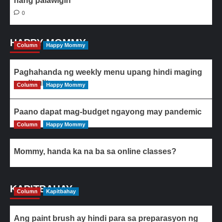
nang palawigin
0
HAPPY MOMMY
Column
Happy Mommy
Paghahanda ng weekly menu upang hindi maging
paulit-ulit ang ulam
Column
Happy Mommy
Paano dapat mag-budget ngayong may pandemic
Column
Happy Mommy
Mommy, handa ka na ba sa online classes?
KAPITBAHAY
Column
Kapitbahay
Ang paint brush ay hindi para sa preparasyon ng