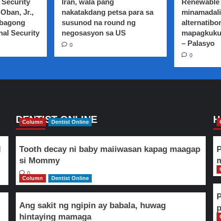
 Security
Iran, wala pang
Renewable 
kauna-
Oban, Jr.,
nakatakdang petsa para sa
minamadali
unahang
 bagong
susunod na round ng
alternatibo
Miss
nal Security
Tourism
negosasyon sa US
mapagkuku
worldwide
– Palasyo
0
0
DENTIST ONLINE
H
Column
Dentist Online
l
Tooth decay ni baby maiiwasan kapag maagap
P
si Mommy
m
0
Column
Dentist Online
Ang sakit ng ngipin ay babala, huwag
hintaying mamaga