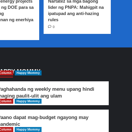
energy projects
Nartatez sa mga bagong
 ng DOE para sa
lider ng PNPA: Mahigpit na
ng
ipatupad ang anti-hazing
nan ng enerhiya
rules
0
APPY MOMMY
Column
Happy Mommy
aghahanda ng weekly menu upang hindi
aging paulit-ulit ang ulam
Column
Happy Mommy
Paano dapat mag-budget ngayong may
pandemic
Column
Happy Mommy