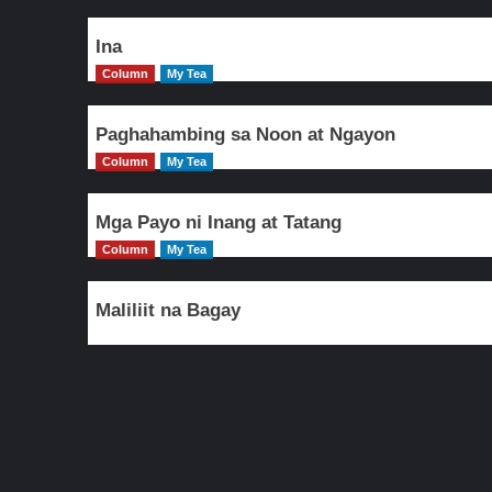
Ina
Column
My Tea
Paghahambing sa Noon at Ngayon
Column
My Tea
Mga Payo ni Inang at Tatang
Column
My Tea
Maliliit na Bagay