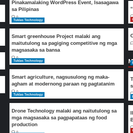
Pinakamalaking WordPress Event, Isasagawa
“
sa Pilipinas
0
Tuklas Technology
O
Smart greenhouse Project malaki ang
maitutulong sa pagiging competitive ng mga
magsasaka sa bansa
0
M
Tuklas Technology
Smart agriculture, nagsusulong ng maka-
T
agham at modernong paraan ng pagtatanim
s
0
Tuklas Technology
Drone Technology malaki ang naitutulong sa
I
mga magsasaka sa pagpapataas ng food
B
production
0