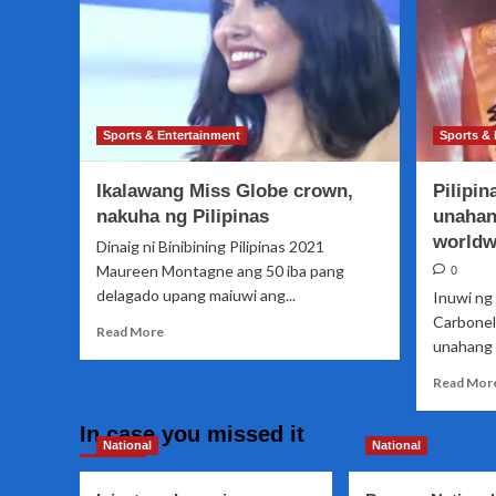
Sports & Entertainment
Sports & 
Ikalawang Miss Globe crown,
Pilipin
nakuha ng Pilipinas
unahan
worldw
Dinaig ni Binibining Pilipinas 2021
Maureen Montagne ang 50 iba pang
0
delagado upang maiuwi ang...
Inuwi ng 
Carbonel
Read
Read More
unahang M
more
about
Read Mor
Ikalawang
Miss
In case you missed it
Globe
National
National
crown,
nakuha