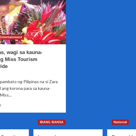
Entertainment
as, wagi sa kauna-
g Miss Tourism
ide
pambato ng Pilipinas na si Zara
l ang korona para sa kauna-
iss...
Read
e
more
about
Pilipinas,
IBANG BANSA
National
wagi
sa