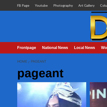
Skip
FB Page
Youtube
Photography
Art Gallery
Col
to
content
Frontpage
National News
Local News
Wo
HOME
PAGEANT
pageant