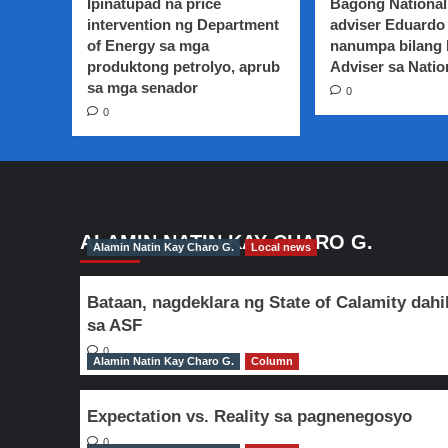
ng
Ipinatupad na price
Bagong National
Pilipinas
intervention ng Department
adviser Eduardo 
of Energy sa mga
nanumpa bilang
produktong petrolyo, aprub
Adviser sa Natio
sa mga senador
0
0
ALAMIN NATIN KAY CHARO G.
Alamin Natin Kay Charo G.
Local news
Bataan, nagdeklara ng State of Calamity dahi
sa ASF
0
Alamin Natin Kay Charo G.
Column
Expectation vs. Reality sa pagnenegosyo
0