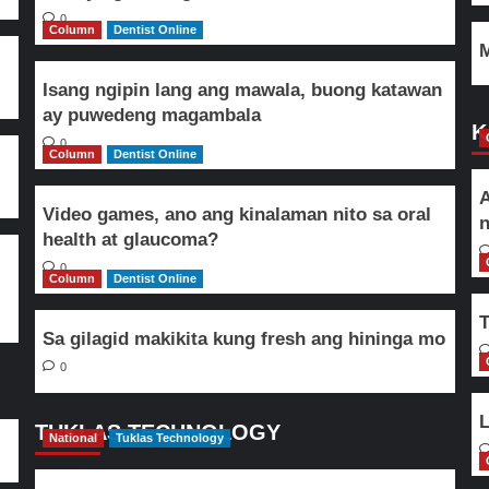
0
Column
Dentist Online
M
Isang ngipin lang ang mawala, buong katawan
ay puwedeng magambala
K
0
Column
Dentist Online
A
Video games, ano ang kinalaman nito sa oral
n
health at glaucoma?
0
Column
Dentist Online
T
Sa gilagid makikita kung fresh ang hininga mo
0
L
TUKLAS TECHNOLOGY
National
Tuklas Technology