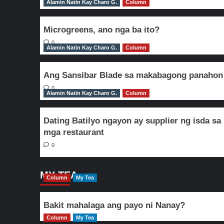
Alamin Natin Kay Charo G.
Column
Microgreens, ano nga ba ito?
0
Alamin Natin Kay Charo G.
Column
Ang Sansibar Blade sa makabagong panahon
0
Alamin Natin Kay Charo G.
Column
Dating Batilyo ngayon ay supplier ng isda sa
mga restaurant
0
MY TEA
Column
My Tea
Bakit mahalaga ang payo ni Nanay?
Column
My Tea