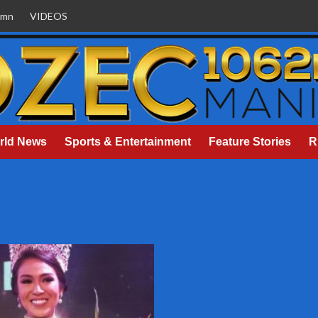
umn
VIDEOS
rld News
Sports & Entertainment
Feature Stories
R