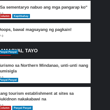
Sa sementaryo nabuo ang mga pangarap ko“
0
Column
Kapitbahay
oops, bawal magsayang ng pagkain!
0
AMASYAL TAYO
Pasyal Pasyal
urismo sa Northern Mindanao, unti-unti nang
umisigla
0
Pasyal Pasyal
lang tourism establishment at sites sa
ukidnon nakakabawi na
0
Column
Pasyal Pasyal