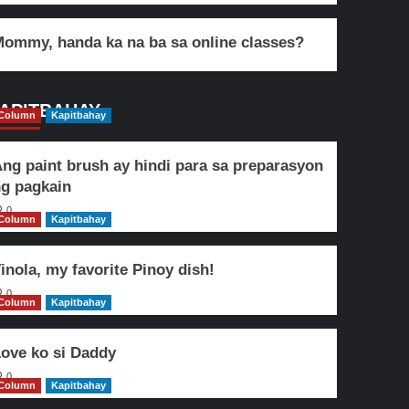
ommy, handa ka na ba sa online classes?
APITBAHAY
Column
Kapitbahay
ng paint brush ay hindi para sa preparasyon
g pagkain
0
Column
Kapitbahay
inola, my favorite Pinoy dish!
0
Column
Kapitbahay
ove ko si Daddy
0
Column
Kapitbahay