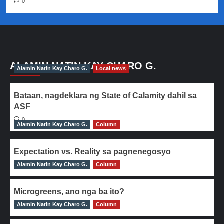
0
ALAMIN NATIN KAY CHARO G.
Alamin Natin Kay Charo G.
Local news
Bataan, nagdeklara ng State of Calamity dahil sa
ASF
0
Alamin Natin Kay Charo G.
Column
Expectation vs. Reality sa pagnenegosyo
Alamin Natin Kay Charo G.
0
Column
Microgreens, ano nga ba ito?
Alamin Natin Kay Charo G.
0
Column