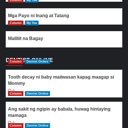
Column
My Tea
Mga Payo ni Inang at Tatang
Column
My Tea
Maliliit na Bagay
DENTIST ONLINE
Column
Dentist Online
Tooth decay ni baby maiiwasan kapag maagap si
Mommy
0
Column
Dentist Online
Ang sakit ng ngipin ay babala, huwag hintaying
mamaga
0
Column
Dentist Online