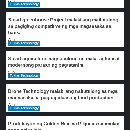
0
Tuklas Technology
Smart greenhouse Project malaki ang maitutulong
sa pagiging competitive ng mga magsasaka sa
bansa
0
Tuklas Technology
Smart agriculture, nagsusulong ng maka-agham at
modernong paraan ng pagtatanim
0
Tuklas Technology
Drone Technology malaki ang naitutulong sa mga
magsasaka sa pagpapataas ng food production
0
Tuklas Technology
Produksyon ng Golden Rice sa Pilipinas sinimulan