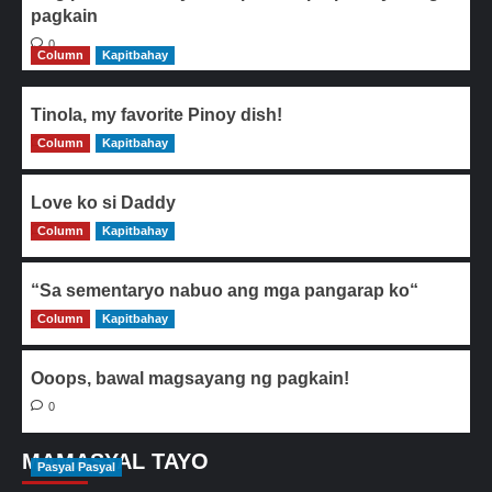
pagkain
0
Column
Kapitbahay
Tinola, my favorite Pinoy dish!
Column
0
Kapitbahay
Love ko si Daddy
Column
0
Kapitbahay
“Sa sementaryo nabuo ang mga pangarap ko“
Column
0
Kapitbahay
Ooops, bawal magsayang ng pagkain!
0
MAMASYAL TAYO
Pasyal Pasyal