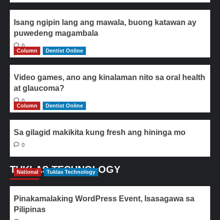
Isang ngipin lang ang mawala, buong katawan ay
puwedeng magambala
0
Column
Dentist Online
Video games, ano ang kinalaman nito sa oral health
at glaucoma?
0
Column
Dentist Online
Sa gilagid makikita kung fresh ang hininga mo
0
TUKLAS TECHNOLOGY
National
Tuklas Technology
Pinakamalaking WordPress Event, Isasagawa sa
Pilipinas