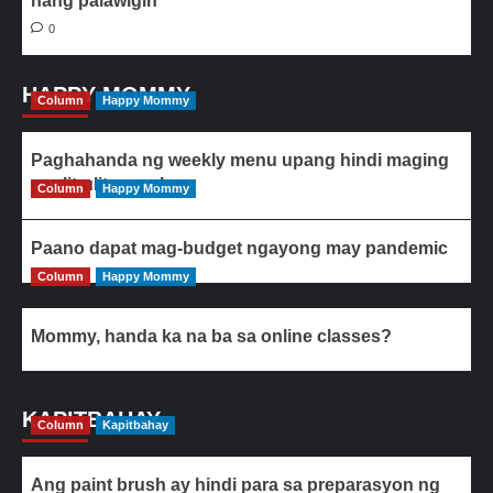
nang palawigin
0
HAPPY MOMMY
Column
Happy Mommy
Paghahanda ng weekly menu upang hindi maging
paulit-ulit ang ulam
Column
Happy Mommy
Paano dapat mag-budget ngayong may pandemic
Column
Happy Mommy
Mommy, handa ka na ba sa online classes?
KAPITBAHAY
Column
Kapitbahay
Ang paint brush ay hindi para sa preparasyon ng