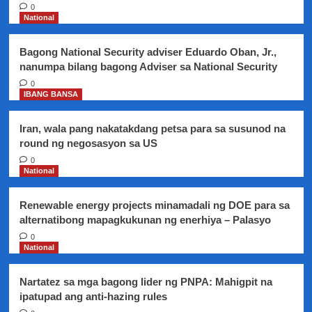
sa
0
Oral
National
Health
Bagong National Security adviser Eduardo Oban, Jr.,
nanumpa bilang bagong Adviser sa National Security
0
IBANG BANSA
Iran, wala pang nakatakdang petsa para sa susunod na
round ng negosasyon sa US
0
National
Renewable energy projects minamadali ng DOE para sa
alternatibong mapagkukunan ng enerhiya – Palasyo
0
National
Nartatez sa mga bagong lider ng PNPA: Mahigpit na
ipatupad ang anti-hazing rules