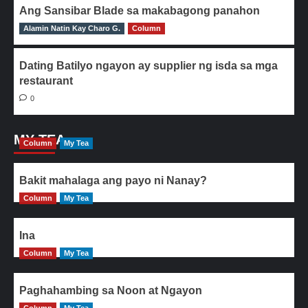
Ang Sansibar Blade sa makabagong panahon
Alamin Natin Kay Charo G.
0
Column
Dating Batilyo ngayon ay supplier ng isda sa mga
restaurant
0
MY TEA
Column
My Tea
Bakit mahalaga ang payo ni Nanay?
Column
My Tea
Ina
Column
My Tea
Paghahambing sa Noon at Ngayon