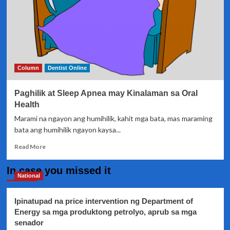
Column
Dentist Online
Paghilik at Sleep Apnea may Kinalaman sa Oral
Health
Marami na ngayon ang humihilik, kahit mga bata, mas maraming
bata ang humihilik ngayon kaysa...
Read
Read More
more
about
In case you missed it
Paghilik
National
at
Sleep
Ipinatupad na price intervention ng Department of
Apnea
Energy sa mga produktong petrolyo, aprub sa mga
may
senador
Kinalaman