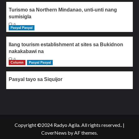
Turismo sa Northern Mindanao, unti-unti nang
sumisigla
0
Pasyal Pasyal
Ilang tourism establishment at sites sa Bukidnon
nakakabawi na
0
Column
Pasyal Pasyal
Pasyal tayo sa Siquijor
Copyright ©2024 Radyo Agila. All rights reserved..
|
CoverNews
by AF themes.