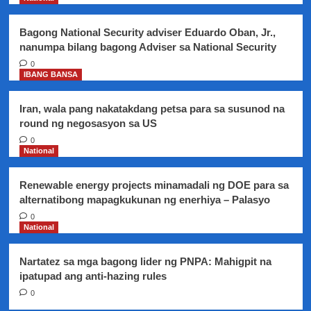
Bagong National Security adviser Eduardo Oban, Jr.,
nanumpa bilang bagong Adviser sa National Security
0
IBANG BANSA
Iran, wala pang nakatakdang petsa para sa susunod na
round ng negosasyon sa US
0
National
Renewable energy projects minamadali ng DOE para sa
alternatibong mapagkukunan ng enerhiya – Palasyo
0
National
Nartatez sa mga bagong lider ng PNPA: Mahigpit na
ipatupad ang anti-hazing rules
0