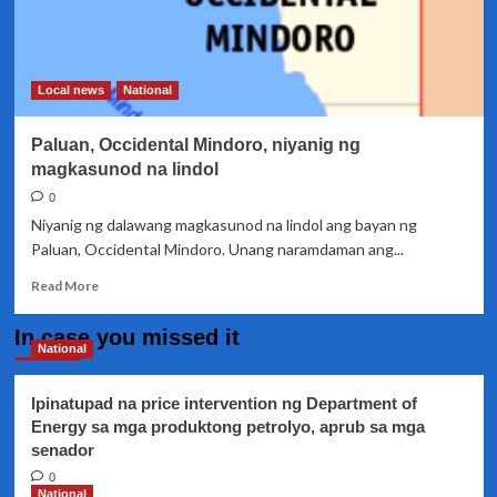
Local news
National
Paluan, Occidental Mindoro, niyanig ng
magkasunod na lindol
0
Niyanig ng dalawang magkasunod na lindol ang bayan ng
Paluan, Occidental Mindoro. Unang naramdaman ang...
Read
Read More
more
about
In case you missed it
Paluan,
National
Occidental
Mindoro,
Ipinatupad na price intervention ng Department of
niyanig
Energy sa mga produktong petrolyo, aprub sa mga
ng
senador
magkasunod
na
0
lindol
National