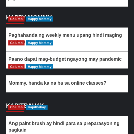
HAPPY MOMMY
Column
Happy Mommy
Paghahanda ng weekly menu upang hindi maging
paulit-ulit ang ulam
Column
Happy Mommy
Paano dapat mag-budget ngayong may pandemic
Column
Happy Mommy
Mommy, handa ka na ba sa online classes?
KAPITBAHAY
Column
Kapitbahay
Ang paint brush ay hindi para sa preparasyon ng
pagkain