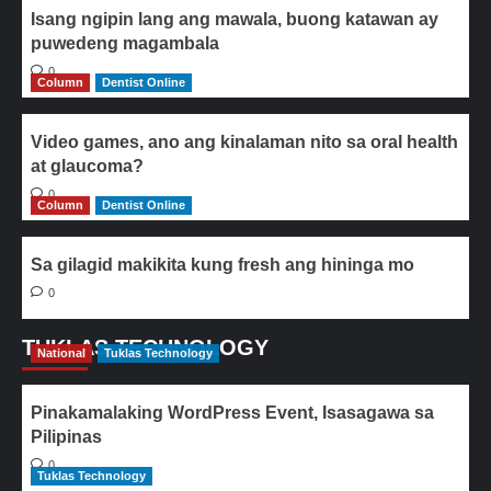
Isang ngipin lang ang mawala, buong katawan ay
puwedeng magambala
0
Column
Dentist Online
Video games, ano ang kinalaman nito sa oral health
at glaucoma?
0
Column
Dentist Online
Sa gilagid makikita kung fresh ang hininga mo
0
TUKLAS TECHNOLOGY
National
Tuklas Technology
Pinakamalaking WordPress Event, Isasagawa sa
Pilipinas
0
Tuklas Technology