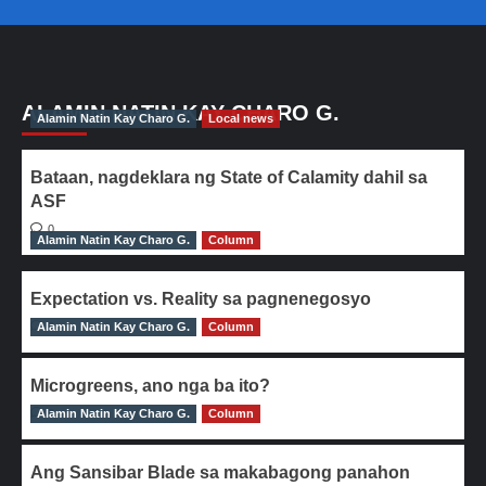
ALAMIN NATIN KAY CHARO G.
Alamin Natin Kay Charo G.
Local news
Bataan, nagdeklara ng State of Calamity dahil sa
ASF
0
Alamin Natin Kay Charo G.
Column
Expectation vs. Reality sa pagnenegosyo
Alamin Natin Kay Charo G.
0
Column
Microgreens, ano nga ba ito?
Alamin Natin Kay Charo G.
0
Column
Ang Sansibar Blade sa makabagong panahon