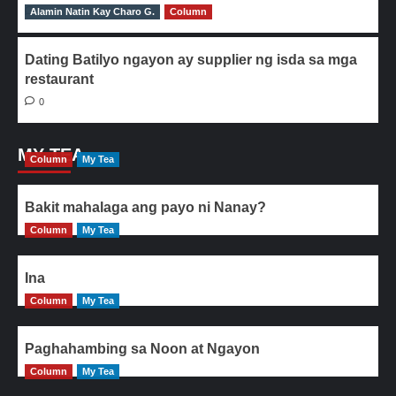
Alamin Natin Kay Charo G.
0
Column
Dating Batilyo ngayon ay supplier ng isda sa mga
restaurant
0
MY TEA
Column
My Tea
Bakit mahalaga ang payo ni Nanay?
Column
My Tea
Ina
Column
My Tea
Paghahambing sa Noon at Ngayon
Column
My Tea