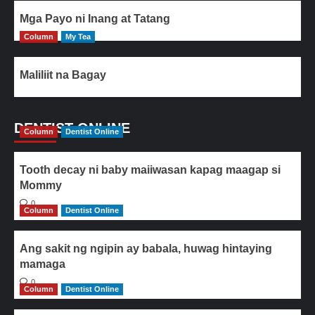
Mga Payo ni Inang at Tatang
Column
My Tea
Maliliit na Bagay
DENTIST ONLINE
Column
Dentist Online
Tooth decay ni baby maiiwasan kapag maagap si
Mommy
0
Column
Dentist Online
Ang sakit ng ngipin ay babala, huwag hintaying
mamaga
0
Column
Dentist Online