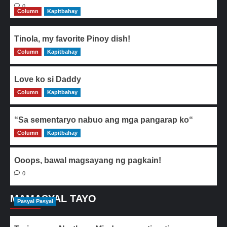
0
Column
Kapitbahay
Tinola, my favorite Pinoy dish!
Column
0
Kapitbahay
Love ko si Daddy
Column
0
Kapitbahay
“Sa sementaryo nabuo ang mga pangarap ko“
Column
0
Kapitbahay
Ooops, bawal magsayang ng pagkain!
0
MAMASYAL TAYO
Pasyal Pasyal