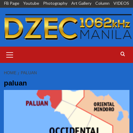
Skip
FB Page
Youtube
Photography
Art Gallery
Column
VIDEOS
to
content
Primary
Menu
HOME
PALUAN
paluan