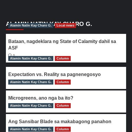
ALAMIN NATIN KAY CHARO G.
Alamin Natin Kay Charo G.
Local news
Bataan, nagdeklara ng State of Calamity dahil sa
ASF
0
Alamin Natin Kay Charo G.
Column
Expectation vs. Reality sa pagnenegosyo
Alamin Natin Kay Charo G.
0
Column
Microgreens, ano nga ba ito?
Alamin Natin Kay Charo G.
0
Column
Ang Sansibar Blade sa makabagong panahon
Alamin Natin Kay Charo G.
0
Column