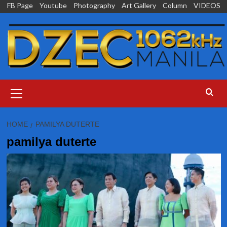
Skip
FB Page
Youtube
Photography
Art Gallery
Column
VIDEOS
to
content
Primary
Menu
HOME
PAMILYA DUTERTE
pamilya duterte