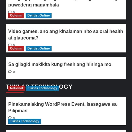
puwedeng magambala
0
Column
Dentist Online
Video games, ano ang kinalaman nito sa oral health
at glaucoma?
0
Column
Dentist Online
Sa gilagid makikita kung fresh ang hininga mo
0
TUKLAS TECHNOLOGY
National
Tuklas Technology
Pinakamalaking WordPress Event, Isasagawa sa
Pilipinas
0
Tuklas Technology