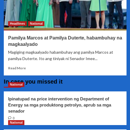
Headlines
National
Pamilya Marcos at Pamilya Duterte, habambuhay na
magkaalyado
Magiging magkaalyado habambuhay ang pamilya Marcos at
pamilya Duterte. Ito ang tiniyak ni Senador Imee...
Read
Read More
more
about
In case you missed it
Pamilya
National
Marcos
at
Ipinatupad na price intervention ng Department of
Pamilya
Energy sa mga produktong petrolyo, aprub sa mga
Duterte,
senador
habambuhay
na
0
magkaalyado
National