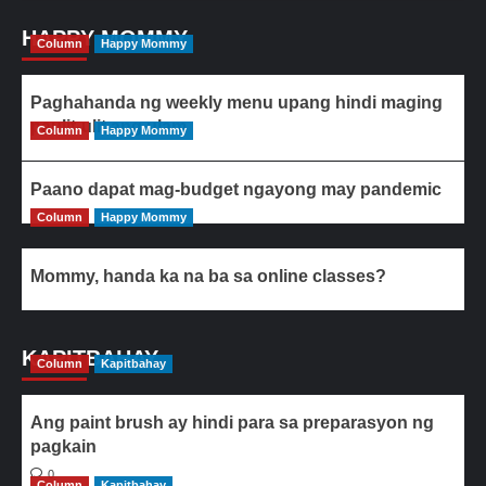
HAPPY MOMMY
Column
Happy Mommy
Paghahanda ng weekly menu upang hindi maging
paulit-ulit ang ulam
Column
Happy Mommy
Paano dapat mag-budget ngayong may pandemic
Column
Happy Mommy
Mommy, handa ka na ba sa online classes?
KAPITBAHAY
Column
Kapitbahay
Ang paint brush ay hindi para sa preparasyon ng
pagkain
0
Column
Kapitbahay