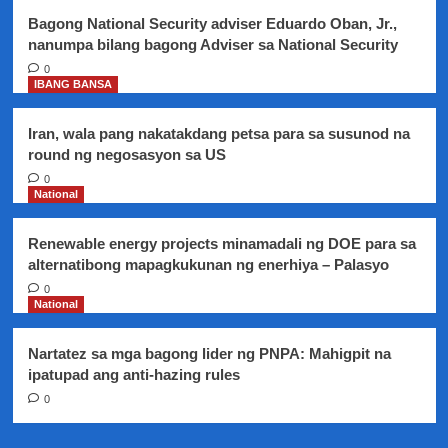
Bagong National Security adviser Eduardo Oban, Jr.,
nanumpa bilang bagong Adviser sa National Security
0
IBANG BANSA
Iran, wala pang nakatakdang petsa para sa susunod na
round ng negosasyon sa US
0
National
Renewable energy projects minamadali ng DOE para sa
alternatibong mapagkukunan ng enerhiya – Palasyo
0
National
Nartatez sa mga bagong lider ng PNPA: Mahigpit na
ipatupad ang anti-hazing rules
0