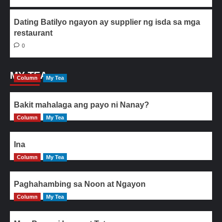
Dating Batilyo ngayon ay supplier ng isda sa mga
restaurant
0
MY TEA
Column
My Tea
Bakit mahalaga ang payo ni Nanay?
Column
My Tea
Ina
Column
My Tea
Paghahambing sa Noon at Ngayon
Column
My Tea