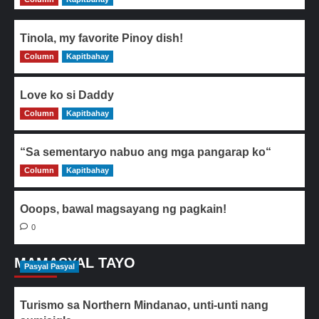
Tinola, my favorite Pinoy dish!
Column
0
Kapitbahay
Love ko si Daddy
Column
0
Kapitbahay
“Sa sementaryo nabuo ang mga pangarap ko“
Column
0
Kapitbahay
Ooops, bawal magsayang ng pagkain!
0
MAMASYAL TAYO
Pasyal Pasyal
Turismo sa Northern Mindanao, unti-unti nang