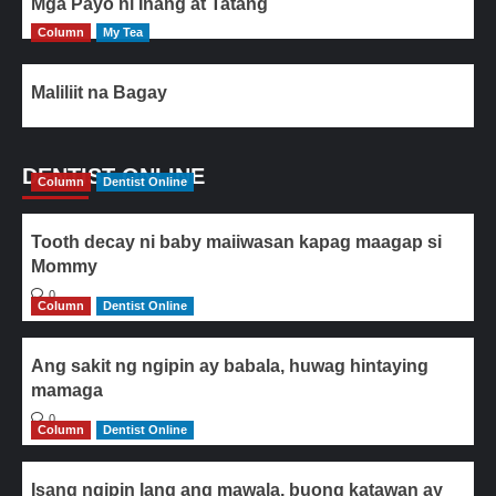
Mga Payo ni Inang at Tatang
Column
My Tea
Maliliit na Bagay
DENTIST ONLINE
Column
Dentist Online
Tooth decay ni baby maiiwasan kapag maagap si
Mommy
0
Column
Dentist Online
Ang sakit ng ngipin ay babala, huwag hintaying
mamaga
0
Column
Dentist Online
Isang ngipin lang ang mawala, buong katawan ay