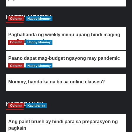
HAPPY MOMMY
Column
Happy Mommy
Paghahanda ng weekly menu upang hindi maging
paulit-ulit ang ulam
Column
Happy Mommy
Paano dapat mag-budget ngayong may pandemic
Column
Happy Mommy
Mommy, handa ka na ba sa online classes?
KAPITBAHAY
Column
Kapitbahay
Ang paint brush ay hindi para sa preparasyon ng
pagkain