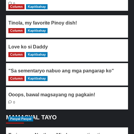
0
Column
Kapitbahay
Tinola, my favorite Pinoy dish!
Column
0
Kapitbahay
Love ko si Daddy
Column
0
Kapitbahay
“Sa sementaryo nabuo ang mga pangarap ko“
Column
0
Kapitbahay
Ooops, bawal magsayang ng pagkain!
0
MAMASYAL TAYO
Pasyal Pasyal