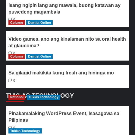
Isang ngipin lang ang mawala, buong katawan ay
puwedeng magambala
0
Column
Dentist Online
Video games, ano ang kinalaman nito sa oral health
at glaucoma?
0
Column
Dentist Online
Sa gilagid makikita kung fresh ang hininga mo
0
TUKLAS TECHNOLOGY
National
Tuklas Technology
Pinakamalaking WordPress Event, Isasagawa sa
Pilipinas
0
Tuklas Technology