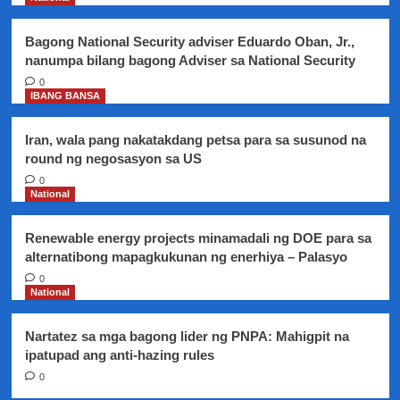
isinulong
Bagong National Security adviser Eduardo Oban, Jr.,
nanumpa bilang bagong Adviser sa National Security
0
IBANG BANSA
Iran, wala pang nakatakdang petsa para sa susunod na
round ng negosasyon sa US
0
National
Renewable energy projects minamadali ng DOE para sa
alternatibong mapagkukunan ng enerhiya – Palasyo
0
National
Nartatez sa mga bagong lider ng PNPA: Mahigpit na
ipatupad ang anti-hazing rules
0