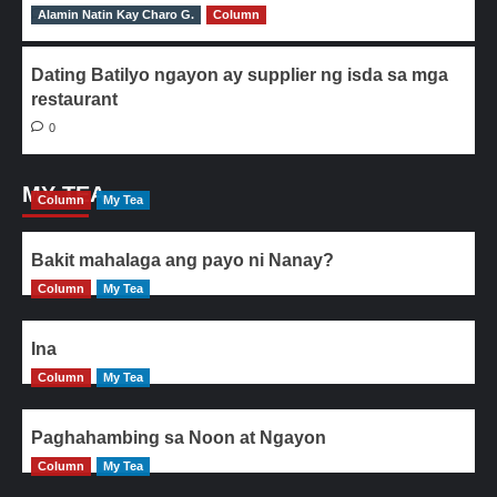
Alamin Natin Kay Charo G.
0
Column
Dating Batilyo ngayon ay supplier ng isda sa mga
restaurant
0
MY TEA
Column
My Tea
Bakit mahalaga ang payo ni Nanay?
Column
My Tea
Ina
Column
My Tea
Paghahambing sa Noon at Ngayon
Column
My Tea