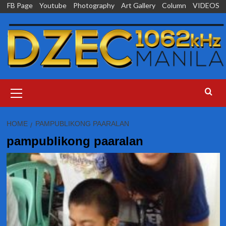
Skip
FB Page
Youtube
Photography
Art Gallery
Column
VIDEOS
to
content
Primary
Menu
HOME
PAMPUBLIKONG PAARALAN
pampublikong paaralan