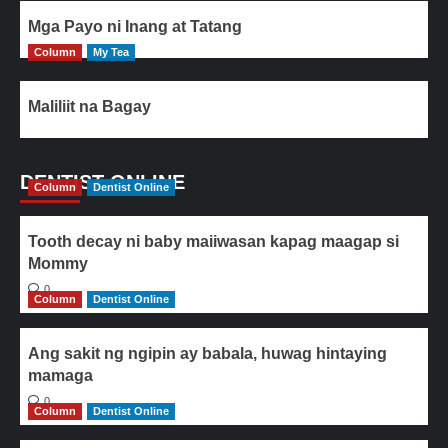
Mga Payo ni Inang at Tatang
Column
My Tea
Maliliit na Bagay
DENTIST ONLINE
Column
Dentist Online
Tooth decay ni baby maiiwasan kapag maagap si
Mommy
0
Column
Dentist Online
Ang sakit ng ngipin ay babala, huwag hintaying
mamaga
0
Column
Dentist Online