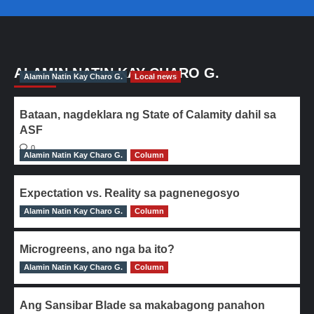
ALAMIN NATIN KAY CHARO G.
Alamin Natin Kay Charo G.
Local news
Bataan, nagdeklara ng State of Calamity dahil sa
ASF
0
Alamin Natin Kay Charo G.
Column
Expectation vs. Reality sa pagnenegosyo
Alamin Natin Kay Charo G.
0
Column
Microgreens, ano nga ba ito?
Alamin Natin Kay Charo G.
0
Column
Ang Sansibar Blade sa makabagong panahon