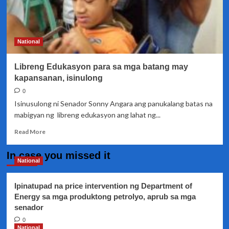
National
Libreng Edukasyon para sa mga batang may
kapansanan, isinulong
0
Isinusulong ni Senador Sonny Angara ang panukalang batas na
mabigyan ng libreng edukasyon ang lahat ng...
Read
Read More
more
about
In case you missed it
Libreng
National
Edukasyon
para
Ipinatupad na price intervention ng Department of
sa
Energy sa mga produktong petrolyo, aprub sa mga
mga
senador
batang
may
0
kapansanan,
National