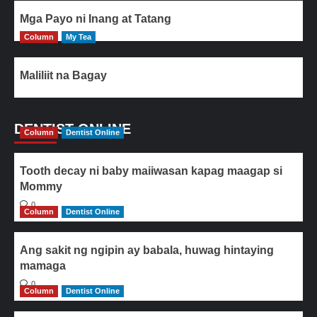
Mga Payo ni Inang at Tatang
Column
My Tea
Maliliit na Bagay
DENTIST ONLINE
Column
Dentist Online
Tooth decay ni baby maiiwasan kapag maagap si
Mommy
0
Column
Dentist Online
Ang sakit ng ngipin ay babala, huwag hintaying
mamaga
0
Column
Dentist Online