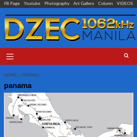
Skip
FB Page
Youtube
Photography
Art Gallery
Column
VIDEOS
to
content
Primary
Menu
HOME
PANAMA
panama