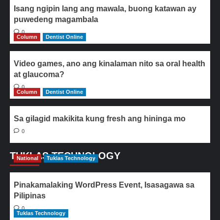
Isang ngipin lang ang mawala, buong katawan ay
puwedeng magambala
0
Column
Dentist Online
Video games, ano ang kinalaman nito sa oral health
at glaucoma?
0
Column
Dentist Online
Sa gilagid makikita kung fresh ang hininga mo
0
TUKLAS TECHNOLOGY
National
Tuklas Technology
Pinakamalaking WordPress Event, Isasagawa sa
Pilipinas
0
Tuklas Technology