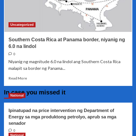
Uncategorized
Southern Costa Rica at Panama border, niyanig ng
6.0 na lindol
0
Niyanig ng magnitude 6.0 na lindol ang Southern Costa Rica
malapit sa border ng Panama...
Read
Read More
more
about
In case you missed it
Southern
National
Costa
Rica
Ipinatupad na price intervention ng Department of
at
Energy sa mga produktong petrolyo, aprub sa mga
Panama
senador
border,
niyanig
0
ng
National