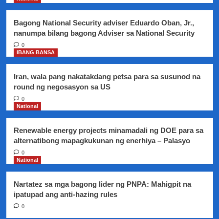
6.0
na
Bagong National Security adviser Eduardo Oban, Jr.,
lindol
nanumpa bilang bagong Adviser sa National Security
0
IBANG BANSA
Iran, wala pang nakatakdang petsa para sa susunod na
round ng negosasyon sa US
0
National
Renewable energy projects minamadali ng DOE para sa
alternatibong mapagkukunan ng enerhiya – Palasyo
0
National
Nartatez sa mga bagong lider ng PNPA: Mahigpit na
ipatupad ang anti-hazing rules
0