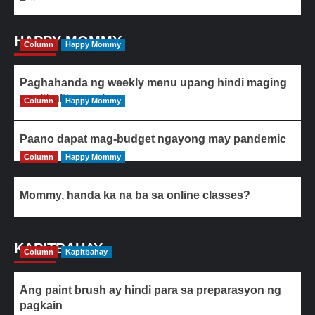
HAPPY MOMMY
Column
Happy Mommy
Paghahanda ng weekly menu upang hindi maging
paulit-ulit ang ulam
Column
Happy Mommy
Paano dapat mag-budget ngayong may pandemic
Column
Happy Mommy
Mommy, handa ka na ba sa online classes?
KAPITBAHAY
Column
Kapitbahay
Ang paint brush ay hindi para sa preparasyon ng
pagkain