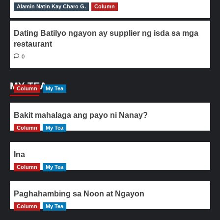
Alamin Natin Kay Charo G.
0
Column
Dating Batilyo ngayon ay supplier ng isda sa mga
restaurant
0
MY TEA
Column
My Tea
Bakit mahalaga ang payo ni Nanay?
Column
My Tea
Ina
Column
My Tea
Paghahambing sa Noon at Ngayon
Column
My Tea