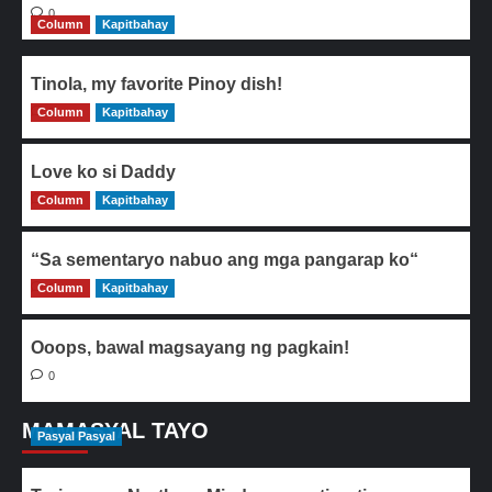
0
Column
Kapitbahay
Tinola, my favorite Pinoy dish!
Column
0
Kapitbahay
Love ko si Daddy
Column
0
Kapitbahay
“Sa sementaryo nabuo ang mga pangarap ko“
Column
0
Kapitbahay
Ooops, bawal magsayang ng pagkain!
0
MAMASYAL TAYO
Pasyal Pasyal