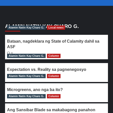
ALAMIN NATIN KAY CHARO G.
Alamin Natin Kay Charo G.
Local news
Bataan, nagdeklara ng State of Calamity dahil sa
ASF
0
Alamin Natin Kay Charo G.
Column
Expectation vs. Reality sa pagnenegosyo
Alamin Natin Kay Charo G.
0
Column
Microgreens, ano nga ba ito?
Alamin Natin Kay Charo G.
0
Column
Ang Sansibar Blade sa makabagong panahon