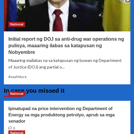
National
Initial report ng DOJ sa anti-drug war operations ng
pulisya, maaaring ilabas sa katapusan ng
Nobyembre
Maaaring mailabas na sa katapusan ng buwan ng Department
of Justice (DOJ) ang partial o...
Read
Read More
more
about
In case you missed it
Initial
National
report
ng
Ipinatupad na price intervention ng Department of
DOJ
Energy sa mga produktong petrolyo, aprub sa mga
sa
senador
anti-
drug
0
war
National