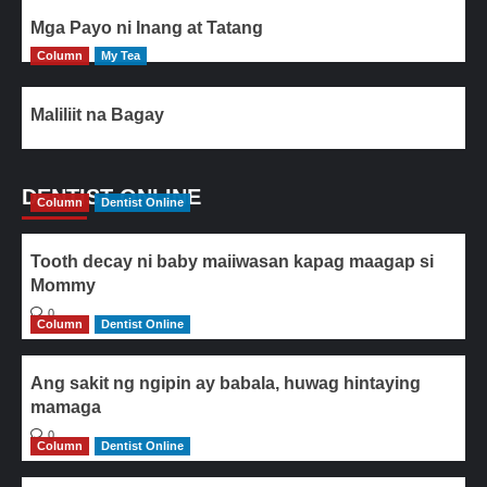
Mga Payo ni Inang at Tatang
Column
My Tea
Maliliit na Bagay
DENTIST ONLINE
Column
Dentist Online
Tooth decay ni baby maiiwasan kapag maagap si
Mommy
0
Column
Dentist Online
Ang sakit ng ngipin ay babala, huwag hintaying
mamaga
0
Column
Dentist Online