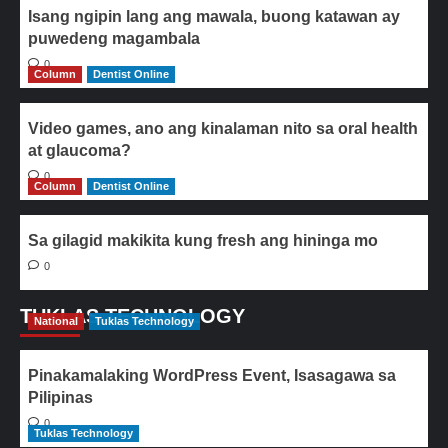
Isang ngipin lang ang mawala, buong katawan ay
puwedeng magambala
0
Column
Dentist Online
Video games, ano ang kinalaman nito sa oral health
at glaucoma?
0
Column
Dentist Online
Sa gilagid makikita kung fresh ang hininga mo
0
TUKLAS TECHNOLOGY
National
Tuklas Technology
Pinakamalaking WordPress Event, Isasagawa sa
Pilipinas
0
Tuklas Technology