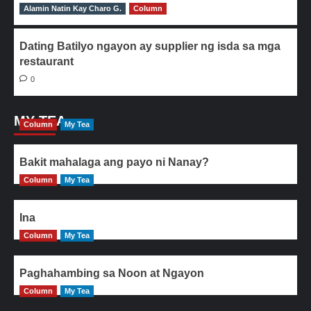
Alamin Natin Kay Charo G.
0
Column
Dating Batilyo ngayon ay supplier ng isda sa mga
restaurant
0
MY TEA
Column
My Tea
Bakit mahalaga ang payo ni Nanay?
Column
My Tea
Ina
Column
My Tea
Paghahambing sa Noon at Ngayon
Column
My Tea