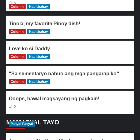
0
Column
Kapitbahay
Tinola, my favorite Pinoy dish!
Column
0
Kapitbahay
Love ko si Daddy
Column
0
Kapitbahay
“Sa sementaryo nabuo ang mga pangarap ko“
Column
0
Kapitbahay
Ooops, bawal magsayang ng pagkain!
0
MAMASYAL TAYO
Pasyal Pasyal