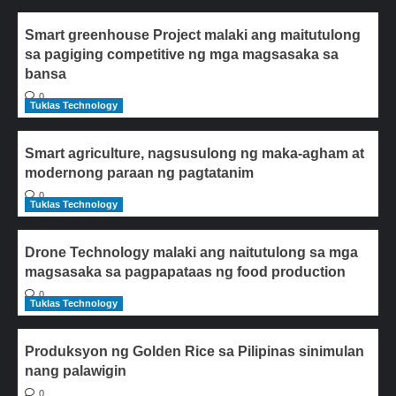
Smart greenhouse Project malaki ang maitutulong
sa pagiging competitive ng mga magsasaka sa
bansa
0
Tuklas Technology
Smart agriculture, nagsusulong ng maka-agham at
modernong paraan ng pagtatanim
0
Tuklas Technology
Drone Technology malaki ang naitutulong sa mga
magsasaka sa pagpapataas ng food production
0
Tuklas Technology
Produksyon ng Golden Rice sa Pilipinas sinimulan
nang palawigin
0