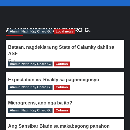
ALAMIN NATIN KAY CHARO G.
Alamin Natin Kay Charo G.
Local news
Bataan, nagdeklara ng State of Calamity dahil sa
ASF
0
Alamin Natin Kay Charo G.
Column
Expectation vs. Reality sa pagnenegosyo
Alamin Natin Kay Charo G.
0
Column
Microgreens, ano nga ba ito?
Alamin Natin Kay Charo G.
0
Column
Ang Sansibar Blade sa makabagong panahon