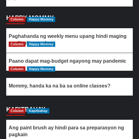
HAPPY MOMMY
Column
Happy Mommy
Paghahanda ng weekly menu upang hindi maging
paulit-ulit ang ulam
Column
Happy Mommy
Paano dapat mag-budget ngayong may pandemic
Column
Happy Mommy
Mommy, handa ka na ba sa online classes?
KAPITBAHAY
Column
Kapitbahay
Ang paint brush ay hindi para sa preparasyon ng
pagkain