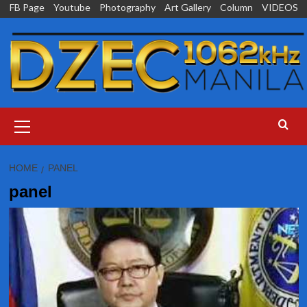
Skip
FB Page
Youtube
Photography
Art Gallery
Column
VIDEOS
to
content
Primary
Menu
HOME
PANEL
panel