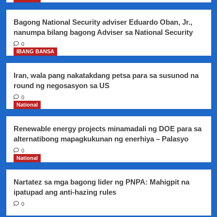
operations
ng
Bagong National Security adviser Eduardo Oban, Jr.,
pulisya,
nanumpa bilang bagong Adviser sa National Security
maaaring
ilabas
0
IBANG BANSA
sa
katapusan
ng
Iran, wala pang nakatakdang petsa para sa susunod na
Nobyembre
round ng negosasyon sa US
0
National
Renewable energy projects minamadali ng DOE para sa
alternatibong mapagkukunan ng enerhiya – Palasyo
0
National
Nartatez sa mga bagong lider ng PNPA: Mahigpit na
ipatupad ang anti-hazing rules
0