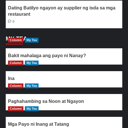
Dating Batilyo ngayon ay supplier ng isda sa mga
restaurant
0
MY TEA
Column
My Tea
Bakit mahalaga ang payo ni Nanay?
Column
My Tea
Ina
Column
My Tea
Paghahambing sa Noon at Ngayon
Column
My Tea
Mga Payo ni Inang at Tatang