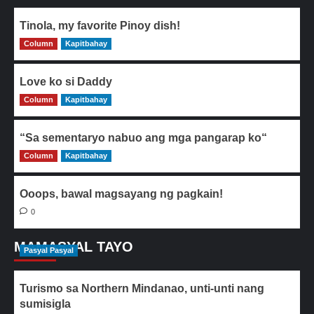
Tinola, my favorite Pinoy dish!
Column
0
Kapitbahay
Love ko si Daddy
Column
0
Kapitbahay
“Sa sementaryo nabuo ang mga pangarap ko“
Column
0
Kapitbahay
Ooops, bawal magsayang ng pagkain!
0
MAMASYAL TAYO
Pasyal Pasyal
Turismo sa Northern Mindanao, unti-unti nang
sumisigla