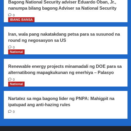
Bagong National Security adviser Eduardo Oban, Jr.,
nanumpa bilang bagong Adviser sa National Security
0
IBANG BANSA
Iran, wala pang nakatakdang petsa para sa susunod na
round ng negosasyon sa US
0
National
Renewable energy projects minamadali ng DOE para sa
alternatibong mapagkukunan ng enerhiya – Palasyo
0
National
Nartatez sa mga bagong lider ng PNPA: Mahigpit na
ipatupad ang anti-hazing rules
0