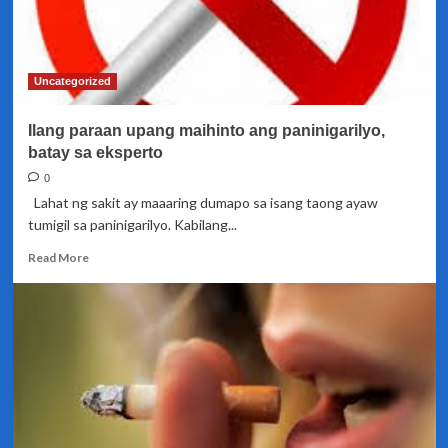
Uncategorized
Ilang paraan upang maihinto ang paninigarilyo,
batay sa eksperto
0
Lahat ng sakit ay maaaring dumapo sa isang taong ayaw
tumigil sa paninigarilyo. Kabilang...
Read
Read More
more
about
Ilang
paraan
upang
maihinto
ang
paninigarilyo,
batay
sa