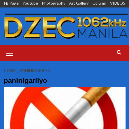
Skip
FB Page
Youtube
Photography
Art Gallery
Column
VIDEOS
to
content
Primary
Menu
HOME
PANINIGARILYO
paninigarilyo