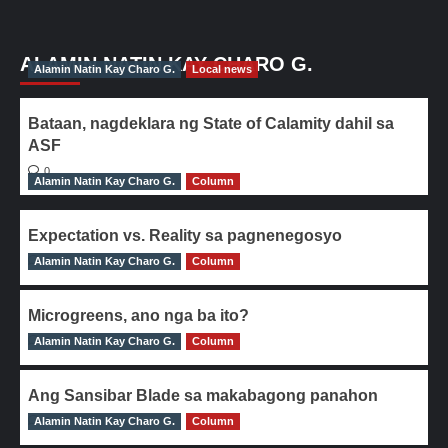
ALAMIN NATIN KAY CHARO G.
Alamin Natin Kay Charo G.
Local news
Bataan, nagdeklara ng State of Calamity dahil sa
ASF
0
Alamin Natin Kay Charo G.
Column
Expectation vs. Reality sa pagnenegosyo
Alamin Natin Kay Charo G.
0
Column
Microgreens, ano nga ba ito?
Alamin Natin Kay Charo G.
0
Column
Ang Sansibar Blade sa makabagong panahon
Alamin Natin Kay Charo G.
0
Column