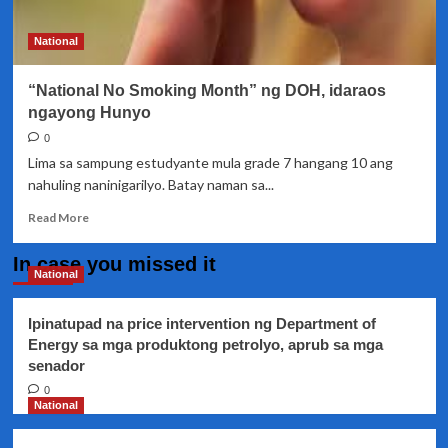
ayon
sa
National
pag
aaral
“National No Smoking Month” ng DOH, idaraos
ngayong Hunyo
0
Lima sa sampung estudyante mula grade 7 hangang 10 ang
nahuling naninigarilyo. Batay naman sa...
Read
Read More
more
about
In case you missed it
“National
National
No
Smoking
Ipinatupad na price intervention ng Department of
Month”
Energy sa mga produktong petrolyo, aprub sa mga
ng
senador
DOH,
idaraos
0
ngayong
National
Hunyo