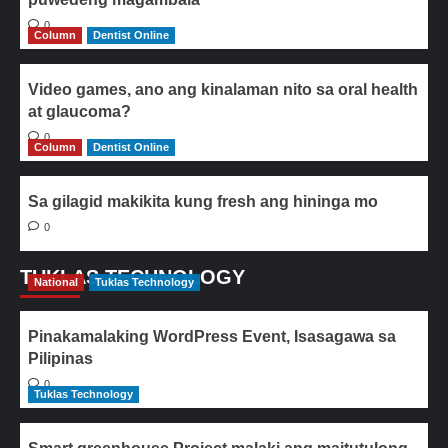
0
Column
Dentist Online
Video games, ano ang kinalaman nito sa oral health
at glaucoma?
0
Column
Dentist Online
Sa gilagid makikita kung fresh ang hininga mo
0
TUKLAS TECHNOLOGY
National
Tuklas Technology
Pinakamalaking WordPress Event, Isasagawa sa
Pilipinas
0
Tuklas Technology