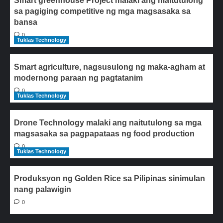
Smart greenhouse Project malaki ang maitutulong
sa pagiging competitive ng mga magsasaka sa
bansa
0
Tuklas Technology
Smart agriculture, nagsusulong ng maka-agham at
modernong paraan ng pagtatanim
0
Tuklas Technology
Drone Technology malaki ang naitutulong sa mga
magsasaka sa pagpapataas ng food production
0
Tuklas Technology
Produksyon ng Golden Rice sa Pilipinas sinimulan
nang palawigin
0