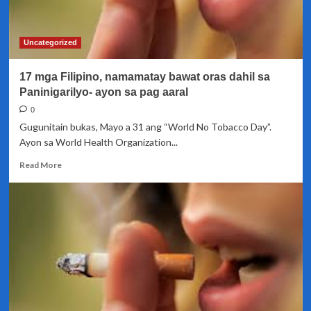
eksperto
Uncategorized
17 mga Filipino, namamatay bawat oras dahil sa
Paninigarilyo- ayon sa pag aaral
0
Gugunitain bukas, Mayo a 31 ang “World No Tobacco Day”.
Ayon sa World Health Organization...
Read
Read More
more
about
17
mga
Filipino,
namamatay
bawat
oras
dahil
sa
Paninigarilyo-