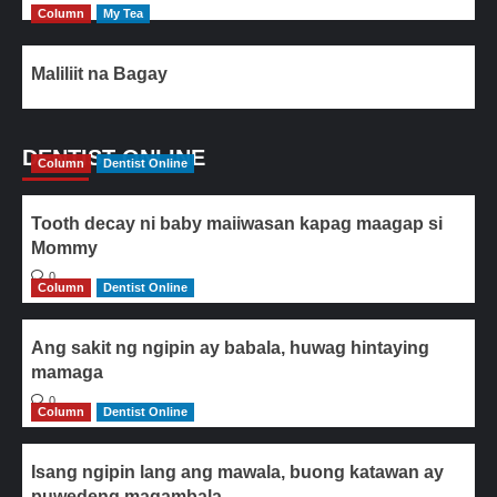
Column
My Tea
Maliliit na Bagay
DENTIST ONLINE
Column
Dentist Online
Tooth decay ni baby maiiwasan kapag maagap si
Mommy
0
Column
Dentist Online
Ang sakit ng ngipin ay babala, huwag hintaying
mamaga
0
Column
Dentist Online
Isang ngipin lang ang mawala, buong katawan ay
puwedeng magambala