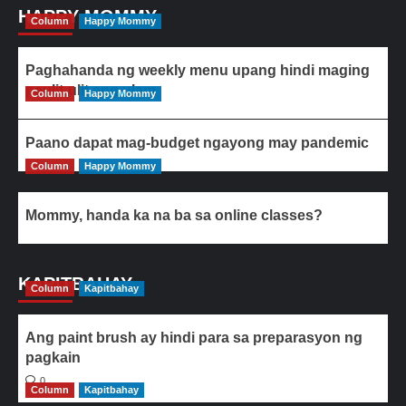
HAPPY MOMMY
Column
Happy Mommy
Paghahanda ng weekly menu upang hindi maging
paulit-ulit ang ulam
Column
Happy Mommy
Paano dapat mag-budget ngayong may pandemic
Column
Happy Mommy
Mommy, handa ka na ba sa online classes?
KAPITBAHAY
Column
Kapitbahay
Ang paint brush ay hindi para sa preparasyon ng
pagkain
0
Column
Kapitbahay